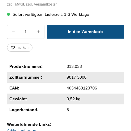
zzgl. MwSt. zzgl. Versandkosten
Sofort verfügbar, Lieferzeit: 1-3 Werktage
Produkt Anzahl: Gib den gewünschten Wer
In den Warenkorb
merken
Produktnummer:
313.033
Zolltarifnummer:
9017 3000
EAN:
4054469120706
Gewicht:
0,52 kg
Lagerbestand:
5
Weiterführende Links:
Artikel anfragen