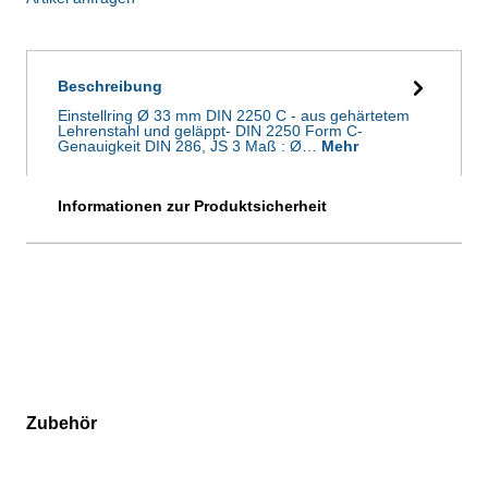
Beschreibung
Einstellring Ø 33 mm DIN 2250 C - aus gehärtetem
Lehrenstahl und geläppt- DIN 2250 Form C-
Genauigkeit DIN 286, JS 3 Maß : Ø…
Mehr
Informationen zur Produktsicherheit
Zubehör
Produktgalerie überspringen