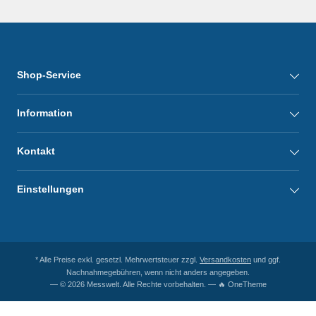
Shop-Service
Information
Kontakt
Einstellungen
* Alle Preise exkl. gesetzl. Mehrwertsteuer zzgl.
Versandkosten
und ggf.
Nachnahmegebühren, wenn nicht anders angegeben.
— © 2026 Messwelt. Alle Rechte vorbehalten. — 🔥 OneTheme