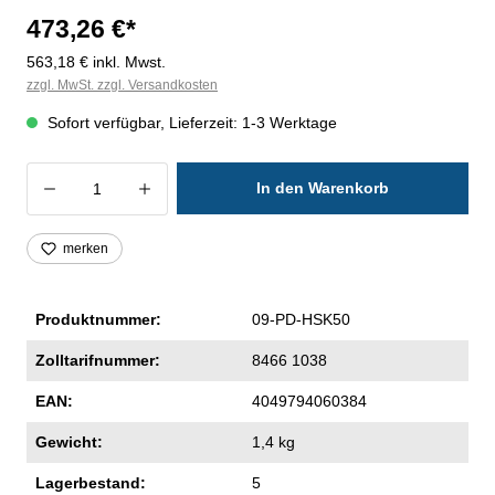
473,26 €*
563,18 € inkl. Mwst.
zzgl. MwSt. zzgl. Versandkosten
Sofort verfügbar, Lieferzeit: 1-3 Werktage
Produkt Anzahl: Gib den gewünschten Wer
In den Warenkorb
merken
Produktnummer:
09-PD-HSK50
Zolltarifnummer:
8466 1038
EAN:
4049794060384
Gewicht:
1,4 kg
Lagerbestand:
5