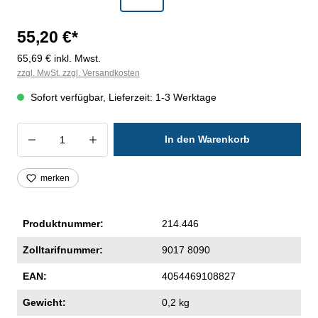
55,20 €*
65,69 € inkl. Mwst.
zzgl. MwSt. zzgl. Versandkosten
Sofort verfügbar, Lieferzeit: 1-3 Werktage
Produkt Anzahl: Gib den gewünschten Wer
In den Warenkorb
merken
Produktnummer:
214.446
Zolltarifnummer:
9017 8090
EAN:
4054469108827
Gewicht:
0,2 kg