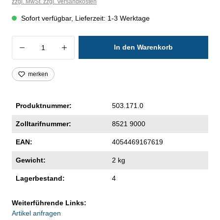
zzgl. MwSt. zzgl. Versandkosten
Sofort verfügbar, Lieferzeit: 1-3 Werktage
Produkt Anzahl: Gib den gewünschten Wer
In den Warenkorb
merken
Produktnummer:
503.171.0
Zolltarifnummer:
8521 9000
EAN:
4054469167619
Gewicht:
2 kg
Lagerbestand:
4
Weiterführende Links:
Artikel anfragen