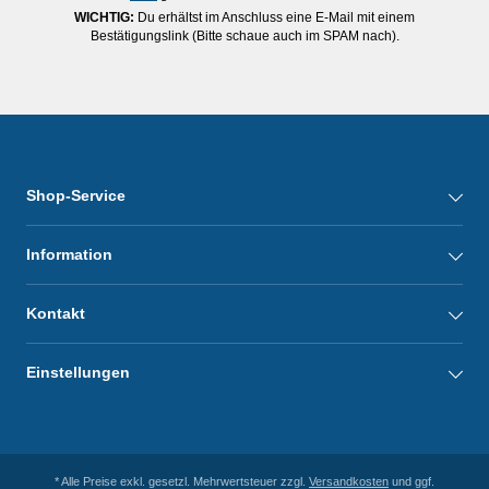
WICHTIG:
Du erhältst im Anschluss eine E-Mail mit einem
Bestätigungslink (Bitte schaue auch im SPAM nach).
Shop-Service
Information
Kontakt
Einstellungen
* Alle Preise exkl. gesetzl. Mehrwertsteuer zzgl.
Versandkosten
und ggf.