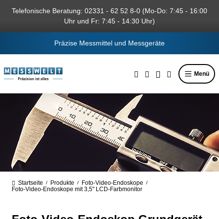
alt springen
Telefonische Beratung: 02331 - 62 52 8-0 (Mo-Do: 7:45 - 16:00
Uhr und Fr: 7:45 - 14:30 Uhr)
Präzise Messmittel und Messgeräte
Menü
Startseite
Produkte
Foto-Video-Endoskope
/
/
/
Foto-Video-Endoskope mit 3,5" LCD-Farbmonitor