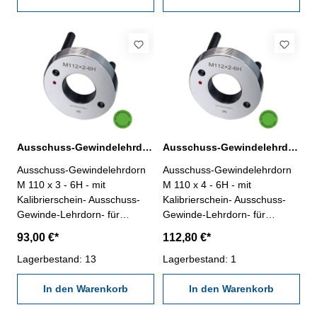
Nennmaß: M 110 x 1,5
Nennmaß: M 110 x 2
Ausschuss-Gewindelehrdorn M 110 x 3 - 6H DIN 13
Ausschuss-Gewindelehrdorn M 110 x 4 - 6H DIN 13
Ausschuss-Gewindelehrdorn
Ausschuss-Gewindelehrdorn
M 110 x 3 - 6H - mit
M 110 x 4 - 6H - mit
Kalibrierschein- Ausschuss-
Kalibrierschein- Ausschuss-
Gewinde-Lehrdorn- für
Gewinde-Lehrdorn- für
metrisches Iso-Regelgewinde,
metrisches Iso-Regelgewinde,
93,00 €*
112,80 €*
rechts- aus gehärtetem
rechts- aus gehärtetem
Lehrenstahl- Norm DIN 13,
Lagerbestand: 13
Lehrenstahl- Norm DIN 13,
Lagerbestand: 1
6H- mit Erleichterungsbohrung
6H- mit Erleichterungsbohrung
und zwei Handgriffen
In den Warenkorb
und zwei Handgriffen
In den Warenkorb
Nennmaß: M 110 x 3
Nennmaß: M 110 x 4