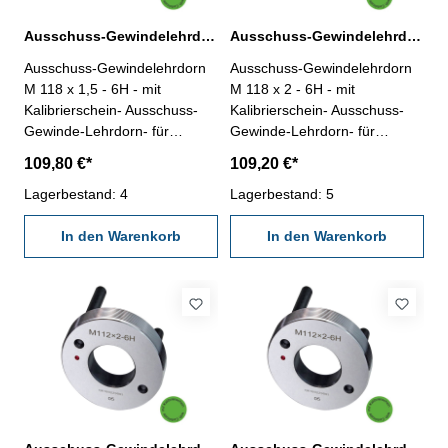
Ausschuss-Gewindelehrdorn M 118 x 1,5 - 6H DIN 13
Ausschuss-Gewindelehrdorn M 118 x 2 - 6H DIN 13
Ausschuss-Gewindelehrdorn
Ausschuss-Gewindelehrdorn
M 118 x 1,5 - 6H - mit
M 118 x 2 - 6H - mit
Kalibrierschein- Ausschuss-
Kalibrierschein- Ausschuss-
Gewinde-Lehrdorn- für
Gewinde-Lehrdorn- für
metrisches Iso-Regelgewinde,
metrisches Iso-Regelgewinde,
109,80 €*
109,20 €*
rechts- aus gehärtetem
rechts- aus gehärtetem
Lehrenstahl- Norm DIN 13,
Lagerbestand: 4
Lehrenstahl- Norm DIN 13,
Lagerbestand: 5
6H- mit Erleichterungsbohrung
6H- mit Erleichterungsbohrung
und zwei Handgriffen
In den Warenkorb
und zwei Handgriffen
In den Warenkorb
Nennmaß: M 118 x 1,5
Nennmaß: M 118 x 2