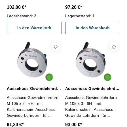
metrisches Iso-Regelgewinde,
metrisches Iso-Regelgewinde,
102,00 €*
97,20 €*
rechts - aus gehärtetem
rechts- aus gehärtetem
Lehrenstahl - Norm DIN 13,
Lagerbestand: 3
Lehrenstahl- Norm DIN 13,
Lagerbestand: 1
6H Nennmaß: M 100 x 6
6H- mit Erleichterungsbohrung
In den Warenkorb
und zwei Handgriffen
In den Warenkorb
Nennmaß: M 105 x 1,5
Ausschuss-Gewindelehrdorn M 105 x 2 - 6H DIN 13
Ausschuss-Gewindelehrdorn M 105 x 3 - 6H DIN 13
Ausschuss-Gewindelehrdorn
Ausschuss-Gewindelehrdorn
M 105 x 2 - 6H - mit
M 105 x 3 - 6H - mit
Kalibrierschein- Ausschuss-
Kalibrierschein- Ausschuss-
Gewinde-Lehrdorn- für
Gewinde-Lehrdorn- für
metrisches Iso-Regelgewinde,
metrisches Iso-Regelgewinde,
91,20 €*
93,00 €*