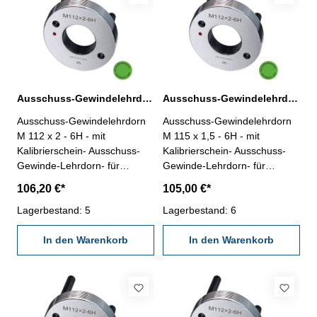
Ausschuss-Gewindelehrdorn M 112 x 2 - 6H DIN 13
Ausschuss-Gewindelehrdorn M 115 x 1,5 - 6H DIN 13
Ausschuss-Gewindelehrdorn
Ausschuss-Gewindelehrdorn
M 112 x 2 - 6H - mit
M 115 x 1,5 - 6H - mit
Kalibrierschein- Ausschuss-
Kalibrierschein- Ausschuss-
Gewinde-Lehrdorn- für
Gewinde-Lehrdorn- für
metrisches Iso-Regelgewinde,
metrisches Iso-Regelgewinde,
106,20 €*
105,00 €*
rechts- aus gehärtetem
rechts- aus gehärtetem
Lehrenstahl- Norm DIN 13,
Lagerbestand: 5
Lehrenstahl- Norm DIN 13,
Lagerbestand: 6
6H- mit Erleichterungsbohrung
6H- mit Erleichterungsbohrung
und zwei Handgriffen
In den Warenkorb
und zwei Handgriffen
In den Warenkorb
Nennmaß: M 112 x 2
Nennmaß: M 115 x 1,5