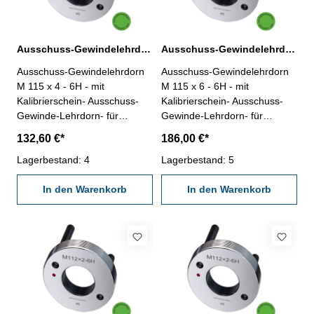
Ausschuss-Gewindelehrdorn M 115 x 4 - 6H DIN 13
Ausschuss-Gewindelehrdorn M 115 x 6 - 6H DIN 13
Ausschuss-Gewindelehrdorn
Ausschuss-Gewindelehrdorn
M 115 x 4 - 6H - mit
M 115 x 6 - 6H - mit
Kalibrierschein- Ausschuss-
Kalibrierschein- Ausschuss-
Gewinde-Lehrdorn- für
Gewinde-Lehrdorn- für
metrisches Iso-Regelgewinde,
metrisches Iso-Regelgewinde,
132,60 €*
186,00 €*
rechts- aus gehärtetem
rechts- aus gehärtetem
Lehrenstahl- Norm DIN 13,
Lagerbestand: 4
Lehrenstahl- Norm DIN 13,
Lagerbestand: 5
6H- mit Erleichterungsbohrung
6H- mit Erleichterungsbohrung
und zwei Handgriffen
In den Warenkorb
und zwei Handgriffen
In den Warenkorb
Nennmaß: M 115 x 4
Nennmaß: M 115 x 6