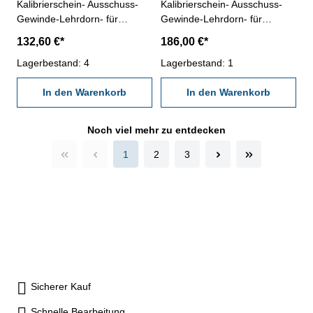
Kalibrierschein- Ausschuss-
Kalibrierschein- Ausschuss-
Gewinde-Lehrdorn- für
Gewinde-Lehrdorn- für
metrisches Iso-Regelgewinde,
metrisches Iso-Regelgewinde,
132,60 €*
186,00 €*
rechts- aus gehärtetem
rechts- aus gehärtetem
Lehrenstahl- Norm DIN 13,
Lagerbestand: 4
Lehrenstahl- Norm DIN 13,
Lagerbestand: 1
6H- mit Erleichterungsbohrung
6H- mit Erleichterungsbohrung
und zwei Handgriffen
In den Warenkorb
und zwei Handgriffen
In den Warenkorb
Nennmaß: M 120 x 4
Nennmaß: M 120 x 6
Noch viel mehr zu entdecken
1
2
3
Sicherer Kauf
Schnelle Bearbeitung