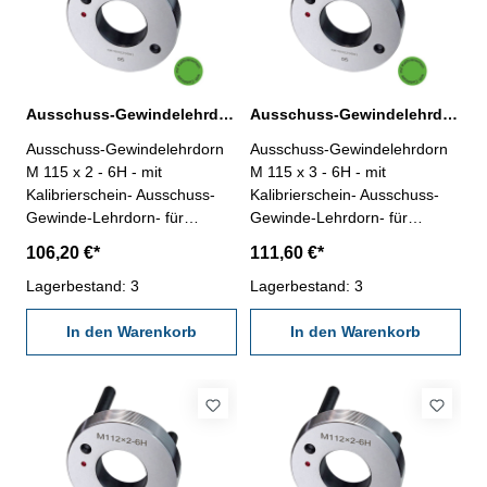
Ausschuss-Gewindelehrdorn M 115 x 2 - 6H DIN 13
Ausschuss-Gewindelehrdorn M 115 x 3 - 6H DIN 13
Ausschuss-Gewindelehrdorn
Ausschuss-Gewindelehrdorn
M 115 x 2 - 6H - mit
M 115 x 3 - 6H - mit
Kalibrierschein- Ausschuss-
Kalibrierschein- Ausschuss-
Gewinde-Lehrdorn- für
Gewinde-Lehrdorn- für
metrisches Iso-Regelgewinde,
metrisches Iso-Regelgewinde,
106,20 €*
111,60 €*
rechts- aus gehärtetem
rechts- aus gehärtetem
Lehrenstahl- Norm DIN 13,
Lagerbestand: 3
Lehrenstahl- Norm DIN 13,
Lagerbestand: 3
6H- mit Erleichterungsbohrung
6H- mit Erleichterungsbohrung
und zwei Handgriffen
In den Warenkorb
und zwei Handgriffen
In den Warenkorb
Nennmaß: M 115 x 2
Nennmaß: M 115 x 3