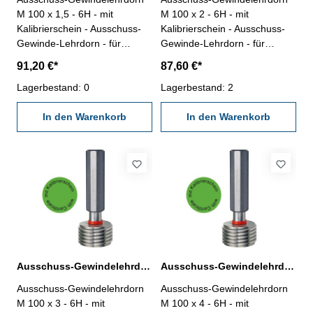
M 100 x 1,5 - 6H - mit
M 100 x 2 - 6H - mit
Kalibrierschein - Ausschuss-
Kalibrierschein - Ausschuss-
Gewinde-Lehrdorn - für
Gewinde-Lehrdorn - für
metrisches Iso-Regelgewinde,
metrisches Iso-Regelgewinde,
91,20 €*
87,60 €*
rechts - aus gehärtetem
rechts - aus gehärtetem
Lehrenstahl - Norm DIN 13,
Lagerbestand: 0
Lehrenstahl - Norm DIN 13,
Lagerbestand: 2
6H Nennmaß: M 100 x 1,5
6H Nennmaß: M 100 x 2
In den Warenkorb
In den Warenkorb
Ausschuss-Gewindelehrdorn M 100 x 3 - 6H DIN 13
Ausschuss-Gewindelehrdorn M 100 x 4 - 6H DIN 13
Ausschuss-Gewindelehrdorn
Ausschuss-Gewindelehrdorn
M 100 x 3 - 6H - mit
M 100 x 4 - 6H - mit