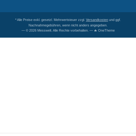
* Alle Preise exkl. gesetzl. Mehrwertsteuer zzgl.
Versandkosten
und ggf.
Nachnahmegebühren, wenn nicht anders angegeben.
— © 2026 Messwelt. Alle Rechte vorbehalten. — 🔥 OneTheme