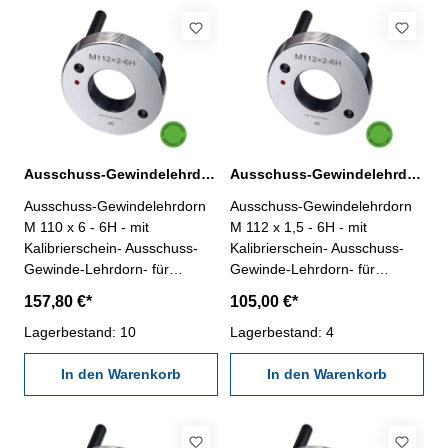
Ausschuss-Gewindelehrdorn M 110 x 6 - 6H DIN 13
Ausschuss-Gewindelehrdorn M 112 x 1,5 - 6H DIN 13
Ausschuss-Gewindelehrdorn
Ausschuss-Gewindelehrdorn
M 110 x 6 - 6H - mit
M 112 x 1,5 - 6H - mit
Kalibrierschein- Ausschuss-
Kalibrierschein- Ausschuss-
Gewinde-Lehrdorn- für
Gewinde-Lehrdorn- für
metrisches Iso-Regelgewinde,
metrisches Iso-Regelgewinde,
157,80 €*
105,00 €*
rechts- aus gehärtetem
rechts- aus gehärtetem
Lehrenstahl- Norm DIN 13,
Lagerbestand: 10
Lehrenstahl- Norm DIN 13,
Lagerbestand: 4
6H- mit Erleichterungsbohrung
6H- mit Erleichterungsbohrung
und zwei Handgriffen
In den Warenkorb
und zwei Handgriffen
In den Warenkorb
Nennmaß: M 110 x 6
Nennmaß: M 112 x 1,5