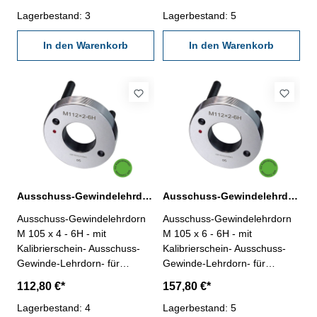
rechts- aus gehärtetem
rechts- aus gehärtetem
Lehrenstahl- Norm DIN 13,
Lagerbestand: 3
Lehrenstahl- Norm DIN 13,
Lagerbestand: 5
6H- mit Erleichterungsbohrung
6H- mit Erleichterungsbohrung
und zwei Handgriffen
In den Warenkorb
und zwei Handgriffen
In den Warenkorb
Nennmaß: M 105 x 2
Nennmaß: M 105 x 3
Ausschuss-Gewindelehrdorn M 105 x 4 - 6H DIN 13
Ausschuss-Gewindelehrdorn M 105 x 6 - 6H DIN 13
Ausschuss-Gewindelehrdorn
Ausschuss-Gewindelehrdorn
M 105 x 4 - 6H - mit
M 105 x 6 - 6H - mit
Kalibrierschein- Ausschuss-
Kalibrierschein- Ausschuss-
Gewinde-Lehrdorn- für
Gewinde-Lehrdorn- für
metrisches Iso-Regelgewinde,
metrisches Iso-Regelgewinde,
112,80 €*
157,80 €*
rechts- aus gehärtetem
rechts- aus gehärtetem
Lehrenstahl- Norm DIN 13,
Lagerbestand: 4
Lehrenstahl- Norm DIN 13,
Lagerbestand: 5