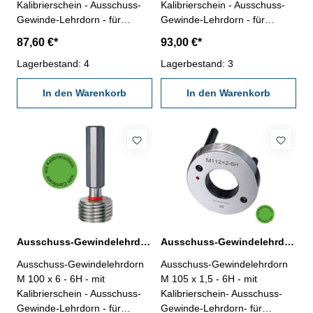
Kalibrierschein - Ausschuss-
Kalibrierschein - Ausschuss-
Gewinde-Lehrdorn - für
Gewinde-Lehrdorn - für
metrisches Iso-Regelgewinde,
metrisches Iso-Regelgewinde,
87,60 €*
93,00 €*
rechts - aus gehärtetem
rechts - aus gehärtetem
Lehrenstahl - Norm DIN 13,
Lagerbestand: 4
Lehrenstahl - Norm DIN 13,
Lagerbestand: 3
6H Nennmaß: M 100 x 3
6H Nennmaß: M 100 x 4
In den Warenkorb
In den Warenkorb
Ausschuss-Gewindelehrdorn M 100 x 6 - 6H DIN 13
Ausschuss-Gewindelehrdorn M 105 x 1,5 - 6H DIN 13
Ausschuss-Gewindelehrdorn
Ausschuss-Gewindelehrdorn
M 100 x 6 - 6H - mit
M 105 x 1,5 - 6H - mit
Kalibrierschein - Ausschuss-
Kalibrierschein- Ausschuss-
Gewinde-Lehrdorn - für
Gewinde-Lehrdorn- für