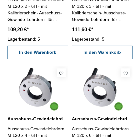
M 120 x 2 - 6H - mit
M 120 x 3 - 6H - mit
Kalibrierschein- Ausschuss-
Kalibrierschein- Ausschuss-
Gewinde-Lehrdorn- für
Gewinde-Lehrdorn- für
metrisches Iso-Regelgewinde,
metrisches Iso-Regelgewinde,
109,20 €*
111,60 €*
rechts- aus gehärtetem
rechts- aus gehärtetem
Lehrenstahl- Norm DIN 13,
Lagerbestand: 5
Lehrenstahl- Norm DIN 13,
Lagerbestand: 5
6H- mit Erleichterungsbohrung
6H- mit Erleichterungsbohrung
und zwei Handgriffen
In den Warenkorb
und zwei Handgriffen
In den Warenkorb
Nennmaß: M 120 x 2
Nennmaß: M 120 x 3
Ausschuss-Gewindelehrdorn M 120 x 4 - 6H DIN 13
Ausschuss-Gewindelehrdorn M 120 x 6 - 6H DIN 13
Ausschuss-Gewindelehrdorn
Ausschuss-Gewindelehrdorn
M 120 x 4 - 6H - mit
M 120 x 6 - 6H - mit