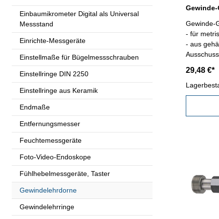
Einbaumikrometer Digital als Universal
Gewinde-G
Messstand
- für metr
Einrichte-Messgeräte
- aus gehä
Ausschuss,
Einstellmaße für Bügelmessschrauben
Kalibrier
29,48 €*
Einstellringe DIN 2250
2
Lagerbest
Einstellringe aus Keramik
Endmaße
Entfernungsmesser
Feuchtemessgeräte
Foto-Video-Endoskope
Fühlhebelmessgeräte, Taster
Gewindelehrdorne
Gewindelehrringe