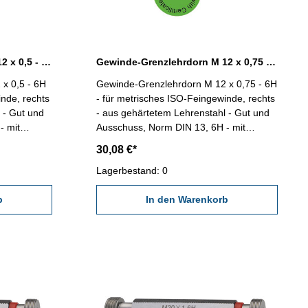
Gewinde-Grenzlehrdorn M 12 x 0,5 - 6H DIN 13
Gewinde-Grenzlehrdorn M 12 x 0,75 - 6H DIN 13
x 0,5 - 6H
Gewinde-Grenzlehrdorn M 12 x 0,75 - 6H
inde, rechts
- für metrisches ISO-Feingewinde, rechts
 - Gut und
- aus gehärtetem Lehrenstahl - Gut und
- mit
Ausschuss, Norm DIN 13, 6H - mit
DE/DGQ
Kalibrierschein nach VDI/VDE/DGQ
30,08 €*
x 0,5
2618/4.8 Abmessung: M 12 x 0,75
Lagerbestand: 0
b
In den Warenkorb