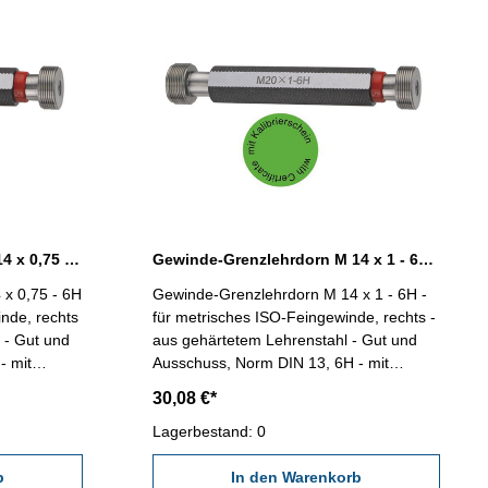
Gewinde-Grenzlehrdorn M 14 x 0,75 - 6H DIN 13
Gewinde-Grenzlehrdorn M 14 x 1 - 6H DIN 13
x 0,75 - 6H
Gewinde-Grenzlehrdorn M 14 x 1 - 6H -
inde, rechts
für metrisches ISO-Feingewinde, rechts -
 - Gut und
aus gehärtetem Lehrenstahl - Gut und
- mit
Ausschuss, Norm DIN 13, 6H - mit
DE/DGQ
Kalibrierschein nach VDI/VDE/DGQ
30,08 €*
x 0,75
2618/4.8 Abmessung: M 14 x 1
Lagerbestand: 0
b
In den Warenkorb