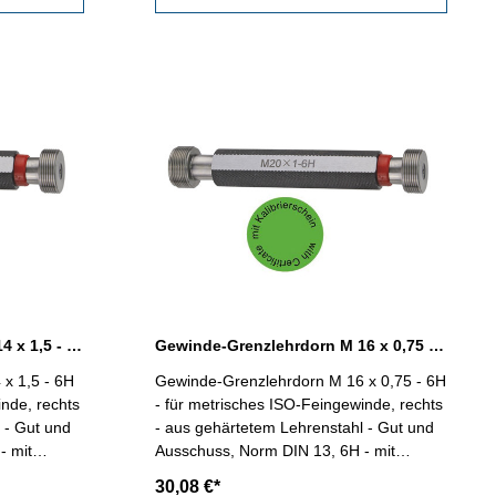
Gewinde-Grenzlehrdorn M 14 x 1,5 - 6H DIN 13
Gewinde-Grenzlehrdorn M 16 x 0,75 - 6H DIN 13
x 1,5 - 6H
Gewinde-Grenzlehrdorn M 16 x 0,75 - 6H
inde, rechts
- für metrisches ISO-Feingewinde, rechts
 - Gut und
- aus gehärtetem Lehrenstahl - Gut und
- mit
Ausschuss, Norm DIN 13, 6H - mit
DE/DGQ
Kalibrierschein nach VDI/VDE/DGQ
30,08 €*