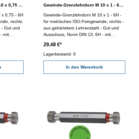
Gewinde-Grenzlehrdorn M 10 x 0,75 - 6H DIN 13
Gewinde-Grenzlehrdorn M 10 x 1 - 6H DIN 13
x 0,75 - 6H
Gewinde-Grenzlehrdorn M 10 x 1 - 6H -
inde, rechts
für metrisches ISO-Feingewinde, rechts -
 - Gut und
aus gehärtetem Lehrenstahl - Gut und
- mit
Ausschuss, Norm DIN 13, 6H - mit
DE/DGQ
Kalibrierschein nach VDI/VDE/DGQ
29,48 €*
x 0,75
2618/4.8 Abmessung: M 10 x 1
Lagerbestand: 0
b
In den Warenkorb