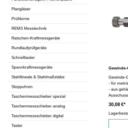
Plangläser
Prüfdorne
REMS Messtechnik
Ratschen-Kraftmessgeräte
Rundlaufprüfgeräte
Schnelltaster
Spannkraftmessgeräte
Stahllineale & Stahlmaßstäbe
Gewinde-G
- für metr
Stoppuhren
- aus gehä
Ausschuss,
Taschenmessschieber spezial
Kalibrier
30,08 €*
Taschenmessschieber analog
2
Lagerbest
Taschenmessschieber digital
Taster