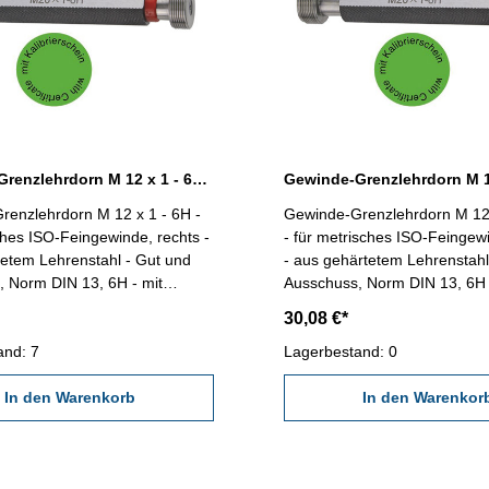
Gewinde-Grenzlehrdorn M 12 x 1 - 6H DIN 13
renzlehrdorn M 12 x 1 - 6H -
Gewinde-Grenzlehrdorn M 12 
ches ISO-Feingewinde, rechts -
- für metrisches ISO-Feingew
etem Lehrenstahl - Gut und
- aus gehärtetem Lehrenstahl
 Norm DIN 13, 6H - mit
Ausschuss, Norm DIN 13, 6H 
schein nach VDI/VDE/DGQ
Kalibrierschein nach VDI/V
30,08 €*
618/4.8 Abmessung: M 12 x 1
2618/4.8 Abmessung: M 12 
and: 7
Lagerbestand: 0
In den Warenkorb
In den Warenkor