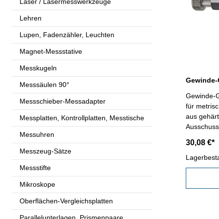
Laser / Lasermesswerkzeuge
Lehren
Lupen, Fadenzähler, Leuchten
Magnet-Messstative
Messkugeln
Messsäulen 90°
Gewinde-G
Messschieber-Messadapter
für metris
aus gehärt
Messplatten, Kontrollplatten, Messtische
Ausschuss,
Messuhren
Kalibrier
30,08 €*
2
Messzeug-Sätze
Lagerbest
Messstifte
Mikroskope
Oberflächen-Vergleichsplatten
Parallelunterlagen, Prismenpaare