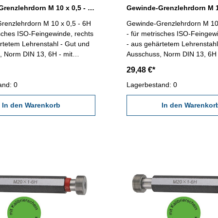
Gewinde-Grenzlehrdorn M 10 x 0,5 - 6H DIN 13
renzlehrdorn M 10 x 0,5 - 6H
Gewinde-Grenzlehrdorn M 10 
isches ISO-Feingewinde, rechts
- für metrisches ISO-Feingew
rtetem Lehrenstahl - Gut und
- aus gehärtetem Lehrenstahl
 Norm DIN 13, 6H - mit
Ausschuss, Norm DIN 13, 6H 
schein nach VDI/VDE/DGQ
Kalibrierschein nach VDI/V
29,48 €*
618/4.8 Abmessung: M 10 x 0,5
2618/4.8 Abmessung: M 10 
and: 0
Lagerbestand: 0
In den Warenkorb
In den Warenkor