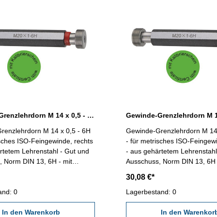
Gewinde-Grenzlehrdorn M 14 x 0,5 - 6H DIN 13
renzlehrdorn M 14 x 0,5 - 6H
Gewinde-Grenzlehrdorn M 14 
isches ISO-Feingewinde, rechts
- für metrisches ISO-Feingew
rtetem Lehrenstahl - Gut und
- aus gehärtetem Lehrenstahl
 Norm DIN 13, 6H - mit
Ausschuss, Norm DIN 13, 6H 
schein nach VDI/VDE/DGQ
Kalibrierschein nach VDI/V
30,08 €*
618/4.8 Abmessung: M 14 x 0,5
2618/4.8 Abmessung: M 14 
and: 0
Lagerbestand: 0
In den Warenkorb
In den Warenkor