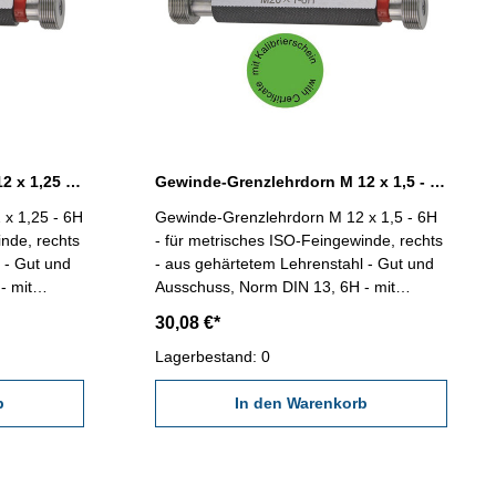
Gewinde-Grenzlehrdorn M 12 x 1,25 - 6H DIN 13
Gewinde-Grenzlehrdorn M 12 x 1,5 - 6H DIN 13
x 1,25 - 6H
Gewinde-Grenzlehrdorn M 12 x 1,5 - 6H
inde, rechts
- für metrisches ISO-Feingewinde, rechts
 - Gut und
- aus gehärtetem Lehrenstahl - Gut und
- mit
Ausschuss, Norm DIN 13, 6H - mit
DE/DGQ
Kalibrierschein nach VDI/VDE/DGQ
30,08 €*
x 1,25
2618/4.8 Abmessung: M 12 x 1,5
Lagerbestand: 0
b
In den Warenkorb