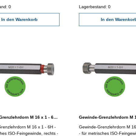
618/4.8 Abmessung: M 14 x 1,25
2618/4.8 Abmessung: M 14 
and: 0
Lagerbestand: 0
In den Warenkorb
In den Warenkor
Gewinde-Grenzlehrdorn M 16 x 1 - 6H DIN 13
renzlehrdorn M 16 x 1 - 6H -
Gewinde-Grenzlehrdorn M 16 
ches ISO-Feingewinde, rechts -
- für metrisches ISO-Feingew