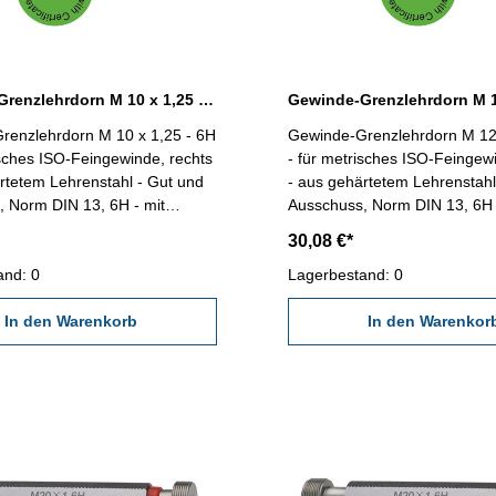
Gewinde-Grenzlehrdorn M 10 x 1,25 - 6H DIN 13
renzlehrdorn M 10 x 1,25 - 6H
Gewinde-Grenzlehrdorn M 12 
isches ISO-Feingewinde, rechts
- für metrisches ISO-Feingew
rtetem Lehrenstahl - Gut und
- aus gehärtetem Lehrenstahl
 Norm DIN 13, 6H - mit
Ausschuss, Norm DIN 13, 6H 
schein nach VDI/VDE/DGQ
Kalibrierschein nach VDI/V
30,08 €*
618/4.8 Abmessung: M 10 x 1,25
2618/4.8 Abmessung: M 12 
and: 0
Lagerbestand: 0
In den Warenkorb
In den Warenkor