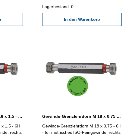
x 1,5
2618/4.8 Abmessung: M 16 x 0,75
Lagerbestand: 0
b
In den Warenkorb
Gewinde-Grenzlehrdorn M 16 x 1,5 - 6H DIN 13
Gewinde-Grenzlehrdorn M 18 x 0,75 - 6H DIN 13
x 1,5 - 6H
Gewinde-Grenzlehrdorn M 18 x 0,75 - 6H
inde, rechts
- für metrisches ISO-Feingewinde, rechts