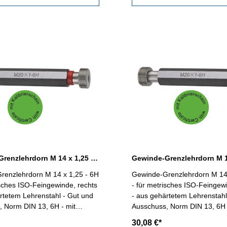
Gewinde-Grenzlehrdorn M 14 x 1,25 - 6H DIN 13
renzlehrdorn M 14 x 1,25 - 6H
Gewinde-Grenzlehrdorn M 14 
isches ISO-Feingewinde, rechts
- für metrisches ISO-Feingew
rtetem Lehrenstahl - Gut und
- aus gehärtetem Lehrenstahl
 Norm DIN 13, 6H - mit
Ausschuss, Norm DIN 13, 6H 
schein nach VDI/VDE/DGQ
Kalibrierschein nach VDI/V
30,08 €*