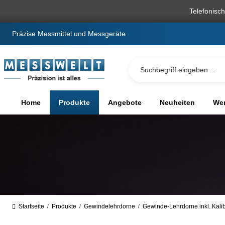
springen
Zur Hauptnavigation springen
Telefonisc
Präzise Messmittel und Messgeräte
Home
Produkte
Angebote
Neuheiten
We
Startseite
Produkte
Gewindelehrdorne
Gewinde-Lehrdorne inkl. Kali
/
/
/