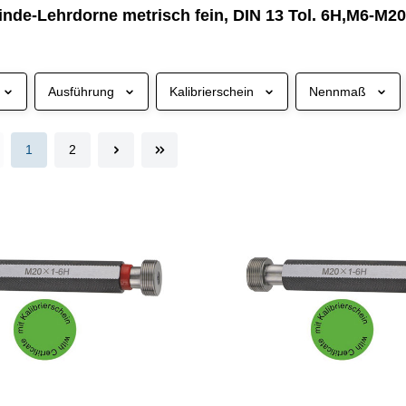
de-Lehrdorne metrisch fein, DIN 13 Tol. 6H,M6-M20, 
Ausführung
Kalibrierschein
Nennmaß
1
2