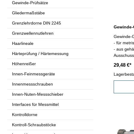
Gewinde-Prüfsätze
Gliedermaßstäbe
Grenzlehrdorne DIN 2245
Grenzwellennutlehren
Gewinde-G
- für metr
Haarlineale
- aus gehä
Härteprüfung / Härtemessung
Ausschuss,
Kalibrier
Höhenreißer
29,48 €*
2
Innen-Feinmessgeräte
Lagerbest
Innenmessschrauben
Innen-Nuten-Messschieber
Interfaces für Messmittel
Kontrolldorne
Kontroll-Schraubstöcke