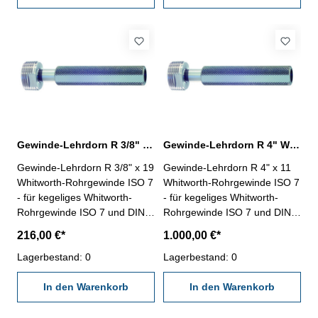
Nennmaß: R 3" x 11
Nennmaß: R 3/4" x 14
Gewinde-Lehrdorn R 3/8" Whitworth-Rohrgewinde ISO 7
Gewinde-Lehrdorn R 4" Whitworth-Rohrgewinde ISO 7
Gewinde-Lehrdorn R 3/8" x 19
Gewinde-Lehrdorn R 4" x 11
Whitworth-Rohrgewinde ISO 7
Whitworth-Rohrgewinde ISO 7
- für kegeliges Whitworth-
- für kegeliges Whitworth-
Rohrgewinde ISO 7 und DIN
Rohrgewinde ISO 7 und DIN
EN 10226- Rechtsgewinde,
EN 10226- Rechtsgewinde,
216,00 €*
1.000,00 €*
"Gut" und "Ausschuss"- die
"Gut" und "Ausschuss"- die
Grenzlehrdorne ISO 7-2:2000
Lagerbestand: 0
Grenzlehrdorne ISO 7-2:2000
Lagerbestand: 0
und DIN EN 10226-3 sind mit
und DIN EN 10226-3 sind mit
ISO 7 Rc/Rp Nr. 1 beschriftet
In den Warenkorb
ISO 7 Rc/Rp Nr. 1 beschriftet
In den Warenkorb
Nennmaß: R 3/8" x 19
Nennmaß: R 4" x 11