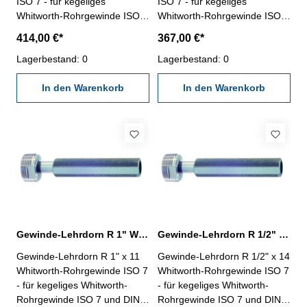
ISO 7 - für kegeliges
ISO 7 - für kegeliges
Whitworth-Rohrgewinde ISO 7
Whitworth-Rohrgewinde ISO 7
und DIN EN 10226-
und DIN EN 10226-
414,00 €*
367,00 €*
Rechtsgewinde, "Gut" und
Rechtsgewinde, "Gut" und
"Ausschuss"- die
Lagerbestand: 0
"Ausschuss"- die
Lagerbestand: 0
Grenzlehrdorne ISO 7-2:2000
Grenzlehrdorne ISO 7-2:2000
und DIN EN 10226-3 sind mit
In den Warenkorb
und DIN EN 10226-3 sind mit
In den Warenkorb
ISO 7 Rc/Rp Nr. 1 beschriftet
ISO 7 Rc/Rp Nr. 1 beschriftet
Nennmaß: R 1 1/2" x 11
Nennmaß: R 1 1/4" x 11
Gewinde-Lehrdorn R 1" Whitworth-Rohrgewinde ISO 7
Gewinde-Lehrdorn R 1/2" Whitworth-Rohrgewinde ISO 7
Gewinde-Lehrdorn R 1" x 11
Gewinde-Lehrdorn R 1/2" x 14
Whitworth-Rohrgewinde ISO 7
Whitworth-Rohrgewinde ISO 7
- für kegeliges Whitworth-
- für kegeliges Whitworth-
Rohrgewinde ISO 7 und DIN
Rohrgewinde ISO 7 und DIN