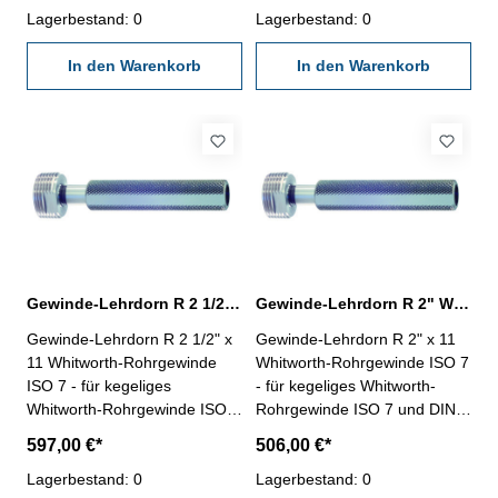
Grenzlehrdorne ISO 7-2:2000
Lagerbestand: 0
Grenzlehrdorne ISO 7-2:2000
Lagerbestand: 0
und DIN EN 10226-3 sind mit
und DIN EN 10226-3 sind mit
ISO 7 Rc/Rp Nr. 1 beschriftet
In den Warenkorb
ISO 7 Rc/Rp Nr. 1 beschriftet
In den Warenkorb
Nennmaß: R 1/4" x 19
Nennmaß: R 1/8" x 28
Gewinde-Lehrdorn R 2 1/2" Whitworth-Rohrgewinde ISO 7
Gewinde-Lehrdorn R 2" Whitworth-Rohrgewinde ISO 7
Gewinde-Lehrdorn R 2 1/2" x
Gewinde-Lehrdorn R 2" x 11
11 Whitworth-Rohrgewinde
Whitworth-Rohrgewinde ISO 7
ISO 7 - für kegeliges
- für kegeliges Whitworth-
Whitworth-Rohrgewinde ISO 7
Rohrgewinde ISO 7 und DIN
und DIN EN 10226-
EN 10226- Rechtsgewinde,
597,00 €*
506,00 €*
Rechtsgewinde, "Gut" und
"Gut" und "Ausschuss"- die
"Ausschuss"- die
Lagerbestand: 0
Grenzlehrdorne ISO 7-2:2000
Lagerbestand: 0