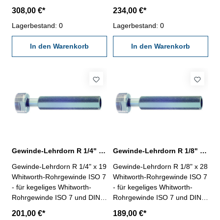
EN 10226- Rechtsgewinde,
EN 10226- Rechtsgewinde,
308,00 €*
234,00 €*
"Gut" und "Ausschuss"- die
"Gut" und "Ausschuss"- die
Grenzlehrdorne ISO 7-2:2000
Lagerbestand: 0
Grenzlehrdorne ISO 7-2:2000
Lagerbestand: 0
und DIN EN 10226-3 sind mit
und DIN EN 10226-3 sind mit
ISO 7 Rc/Rp Nr. 1 beschriftet
In den Warenkorb
ISO 7 Rc/Rp Nr. 1 beschriftet
In den Warenkorb
Nennmaß: R 1" x 11
Nennmaß: R 1/2" x 14
Gewinde-Lehrdorn R 1/4" Whitworth-Rohrgewinde ISO 7
Gewinde-Lehrdorn R 1/8" Whitworth-Rohrgewinde ISO 7
Gewinde-Lehrdorn R 1/4" x 19
Gewinde-Lehrdorn R 1/8" x 28
Whitworth-Rohrgewinde ISO 7
Whitworth-Rohrgewinde ISO 7
- für kegeliges Whitworth-
- für kegeliges Whitworth-
Rohrgewinde ISO 7 und DIN
Rohrgewinde ISO 7 und DIN
EN 10226- Rechtsgewinde,
EN 10226- Rechtsgewinde,
201,00 €*
189,00 €*
"Gut" und "Ausschuss"- die
"Gut" und "Ausschuss"- die