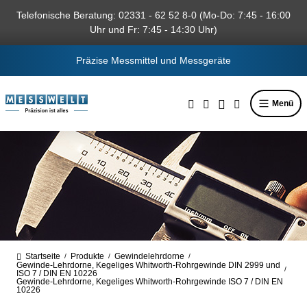
alt springen
Telefonische Beratung: 02331 - 62 52 8-0 (Mo-Do: 7:45 - 16:00
Uhr und Fr: 7:45 - 14:30 Uhr)
Präzise Messmittel und Messgeräte
Menü
Startseite
Produkte
Gewindelehrdorne
/
/
/
Gewinde-Lehrdorne, Kegeliges Whitworth-Rohrgewinde DIN 2999 und
/
ISO 7 / DIN EN 10226
Gewinde-Lehrdorne, Kegeliges Whitworth-Rohrgewinde ISO 7 / DIN EN
10226