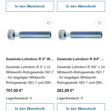
Grenzlehrdorne ISO 7-2:2000
und DIN EN 10226-3 sind mit
und DIN EN 10226-3 sind mit
In den Warenkorb
ISO 7 Rc/Rp Nr. 1 beschriftet
In den Warenkorb
ISO 7 Rc/Rp Nr. 1 beschriftet
Nennmaß: R 2" x 11
Nennmaß: R 2 1/2" x 11
Gewinde-Lehrdorn R 3" Whitworth-Rohrgewinde ISO 7
Gewinde-Lehrdorn R 3/4" Whitworth-Rohrgewinde ISO 7
Gewinde-Lehrdorn R 3" x 11
Gewinde-Lehrdorn R 3/4" x 14
Whitworth-Rohrgewinde ISO 7
Whitworth-Rohrgewinde ISO 7
- für kegeliges Whitworth-
- für kegeliges Whitworth-
Rohrgewinde ISO 7 und DIN
Rohrgewinde ISO 7 und DIN
EN 10226- Rechtsgewinde,
EN 10226- Rechtsgewinde,
707,00 €*
261,00 €*
"Gut" und "Ausschuss"- die
"Gut" und "Ausschuss"- die
Grenzlehrdorne ISO 7-2:2000
Lagerbestand: 0
Grenzlehrdorne ISO 7-2:2000
Lagerbestand: 0
und DIN EN 10226-3 sind mit
und DIN EN 10226-3 sind mit
ISO 7 Rc/Rp Nr. 1 beschriftet
In den Warenkorb
ISO 7 Rc/Rp Nr. 1 beschriftet
In den Warenkorb