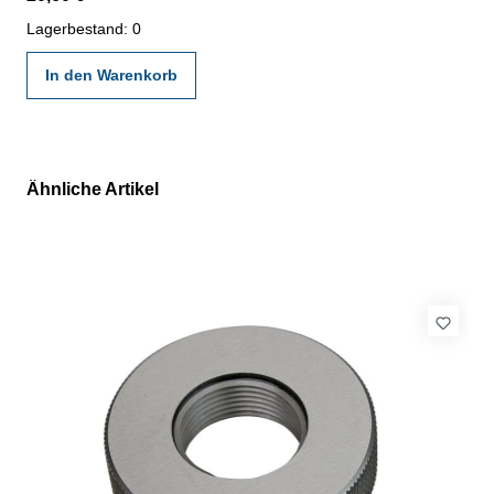
gültigen Vorschriften von VDI/VDE/DGQ 2618 oder nach
angegebenen Werksnormen
Lagerbestand: 0
In den Warenkorb
Ähnliche Artikel
Produktgalerie überspringen