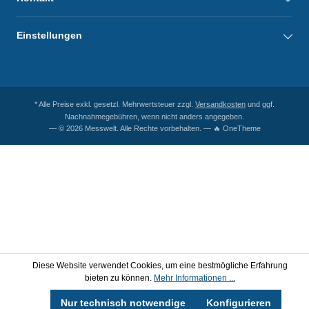
Einstellungen
* Alle Preise exkl. gesetzl. Mehrwertsteuer zzgl.
Versandkosten
und ggf.
Nachnahmegebühren, wenn nicht anders angegeben.
— © 2026 Messwelt. Alle Rechte vorbehalten. — 🔥 OneTheme
Diese Website verwendet Cookies, um eine bestmögliche Erfahrung
bieten zu können.
Mehr Informationen ...
Nur technisch notwendige
Konfigurieren