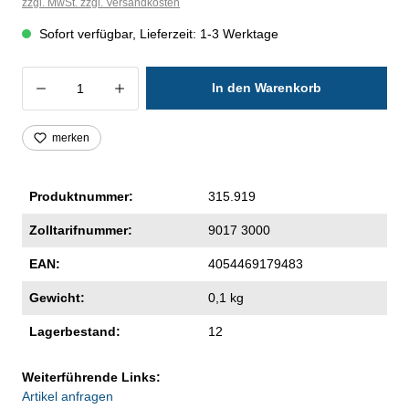
zzgl. MwSt. zzgl. Versandkosten
Sofort verfügbar, Lieferzeit: 1-3 Werktage
Produkt Anzahl: Gib den gewünschten Wer
In den Warenkorb
merken
Produktnummer:
315.919
Zolltarifnummer:
9017 3000
EAN:
4054469179483
Gewicht:
0,1 kg
Lagerbestand:
12
Weiterführende Links:
Artikel anfragen