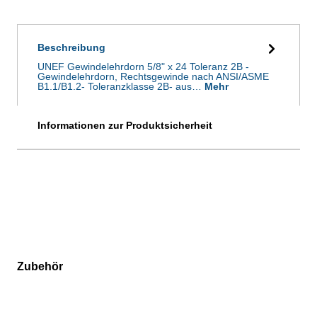
Beschreibung
UNEF Gewindelehrdorn 5/8" x 24 Toleranz 2B -
Gewindelehrdorn, Rechtsgewinde nach ANSI/ASME
B1.1/B1.2- Toleranzklasse 2B- aus…
Mehr
Informationen zur Produktsicherheit
Zubehör
Produktgalerie überspringen