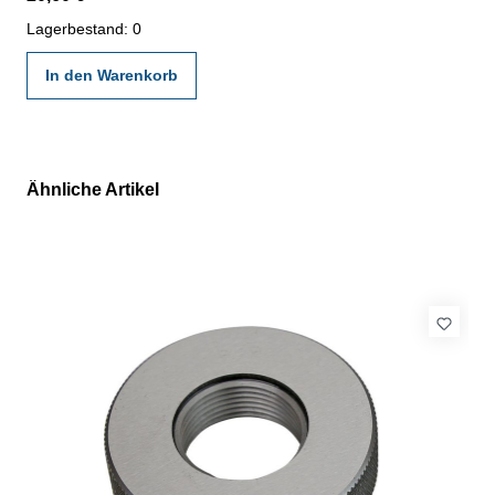
gültigen Vorschriften von VDI/VDE/DGQ 2618 oder nach
angegebenen Werksnormen
Lagerbestand: 0
In den Warenkorb
Ähnliche Artikel
Produktgalerie überspringen