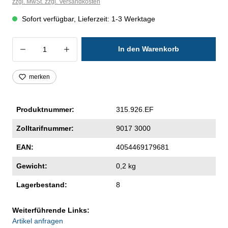
zzgl. MwSt. zzgl. Versandkosten
Sofort verfügbar, Lieferzeit: 1-3 Werktage
Produkt Anzahl: Gib den gewünschten Wer
In den Warenkorb
merken
Produktnummer:
315.926.EF
Zolltarifnummer:
9017 3000
EAN:
4054469179681
Gewicht:
0,2 kg
Lagerbestand:
8
Weiterführende Links:
Artikel anfragen