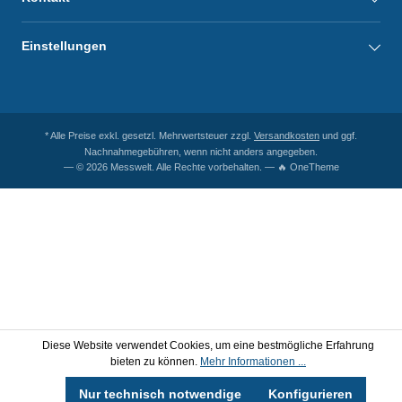
Einstellungen
* Alle Preise exkl. gesetzl. Mehrwertsteuer zzgl.
Versandkosten
und ggf.
Nachnahmegebühren, wenn nicht anders angegeben.
— © 2026 Messwelt. Alle Rechte vorbehalten. — 🔥 OneTheme
Diese Website verwendet Cookies, um eine bestmögliche Erfahrung
bieten zu können.
Mehr Informationen ...
Nur technisch notwendige
Konfigurieren