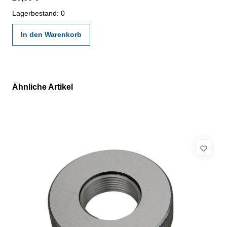
gültigen Vorschriften von VDI/VDE/DGQ 2618 oder nach
angegebenen Werksnormen
Lagerbestand: 0
In den Warenkorb
Ähnliche Artikel
Produktgalerie überspringen