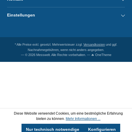
Einstellungen
* Alle Preise exkl. gesetzl. Mehrwertsteuer zzgl.
Versandkosten
und ggf.
Nachnahmegebühren, wenn nicht anders angegeben.
— © 2026 Messwelt. Alle Rechte vorbehalten. — 🔥 OneTheme
Diese Website verwendet Cookies, um eine bestmögliche Erfahrung
bieten zu können.
Mehr Informationen ...
Nur technisch notwendige
Konfigurieren