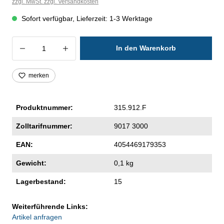
zzgl. MwSt. zzgl. Versandkosten
Sofort verfügbar, Lieferzeit: 1-3 Werktage
Produkt Anzahl: Gib den gewünschten Wer
In den Warenkorb
merken
Produktnummer:
315.912.F
Zolltarifnummer:
9017 3000
EAN:
4054469179353
Gewicht:
0,1 kg
Lagerbestand:
15
Weiterführende Links:
Artikel anfragen