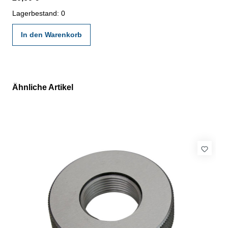
gültigen Vorschriften von VDI/VDE/DGQ 2618 oder nach
angegebenen Werksnormen
Lagerbestand: 0
In den Warenkorb
Ähnliche Artikel
Produktgalerie überspringen