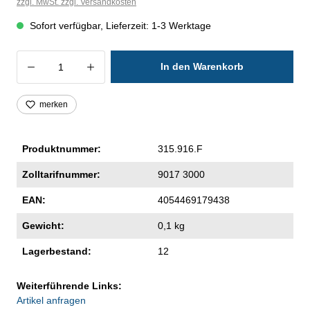
zzgl. MwSt. zzgl. Versandkosten
Sofort verfügbar, Lieferzeit: 1-3 Werktage
Produkt Anzahl: Gib den gewünschten Wer
In den Warenkorb
merken
Produktnummer:
315.916.F
Zolltarifnummer:
9017 3000
EAN:
4054469179438
Gewicht:
0,1 kg
Lagerbestand:
12
Weiterführende Links:
Artikel anfragen