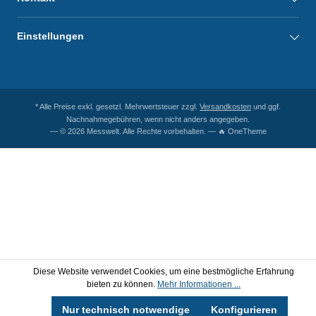
Einstellungen
* Alle Preise exkl. gesetzl. Mehrwertsteuer zzgl.
Versandkosten
und ggf.
Nachnahmegebühren, wenn nicht anders angegeben.
— © 2026 Messwelt. Alle Rechte vorbehalten. — 🔥 OneTheme
Diese Website verwendet Cookies, um eine bestmögliche Erfahrung
bieten zu können.
Mehr Informationen ...
Nur technisch notwendige
Konfigurieren