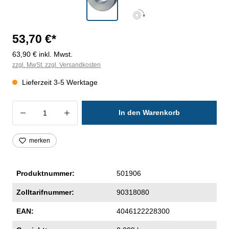
53,70 €*
63,90 € inkl. Mwst.
zzgl. MwSt. zzgl. Versandkosten
Lieferzeit 3-5 Werktage
Produkt Anzahl: Gib den gewünschten Wer
In den Warenkorb
merken
Produktnummer:
501906
Zolltarifnummer:
90318080
EAN:
4046122228300