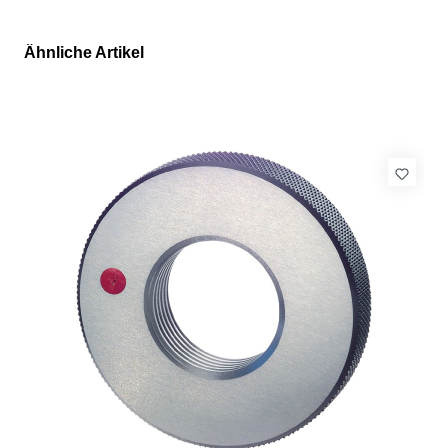
Ähnliche Artikel
Produktgalerie überspringen