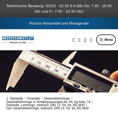
alt springen
Telefonische Beratung: 02331 - 62 52 8-0 (Mo-Do: 7:45 - 16:00
Uhr und Fr: 7:45 - 14:30 Uhr)
Präzise Messmittel und Messgeräte
Menü
Startseite
Produkte
Gewindelehrringe
/
/
/
Gewindelehrringe in Sonderpassungen 6e, 6h, 6g links, 7e
/
Gewinde- Lehrringe, metrisch, DIN 13, Tol. 6e, M2-M30
/
Gut- Gewindelehrringe, metrisch, DIN 13, Tol. 6e, M2-M30