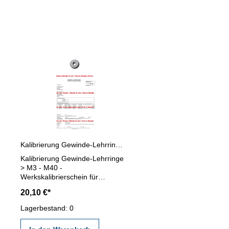
Produktgalerie überspringen
Kalibrierung Gewinde-Lehrringe > M3 - M40 6g
Kalibrierung Gewinde-Lehrringe
> M3 - M40 -
Werkskalibrierschein für
Gewinde-Lehrringe > M3 - M40
20,10 €*
- Toleranz 6g - für
Gewindelehrringe mit
Lagerbestand: 0
Regelgewinde / Feingewinde -
erstellt durch ein Kalibrierlabor-