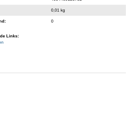
0,01 kg
nd:
0
de Links:
en