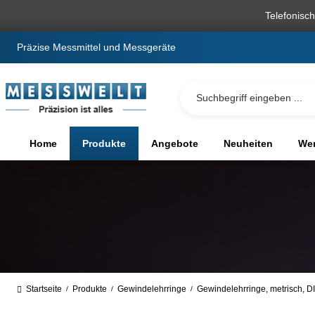
springen
Zur Hauptnavigation springen
Telefonisc
Präzise Messmittel und Messgeräte
Home
Produkte
Angebote
Neuheiten
We
Startseite
Produkte
Gewindelehrringe
Gewindelehrringe, metrisch, D
/
/
/