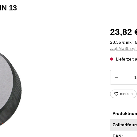
IN 13
23,82 
28,35 € inkl. 
zzgl. MwSt. zzg
Lieferzeit 
Produkt
merken
Produktnu
Zolltarifnu
EAN: