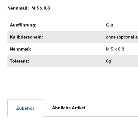
Nennmaß: M 5 x 0,8
Ausführung:
Gut
Kalibrierschein:
ohne (optional 
Nennmaß:
M 5 x 0,8
Toleranz:
6g
Ähnliche Artikel
Zubehör