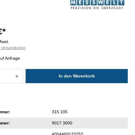
€*
Mwst.
l. Versandkosten
auf Anfrage
 Anzahl: Gib den gewünschten Wert ein
In den Warenkorb
mmer:
315.105
mmer:
9017 3000
4054469123752