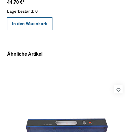
44,70 €*
nach angegebenen Werksnormen
Lagerbestand: 0
In den Warenkorb
Ähnliche Artikel
Produktgalerie überspringen