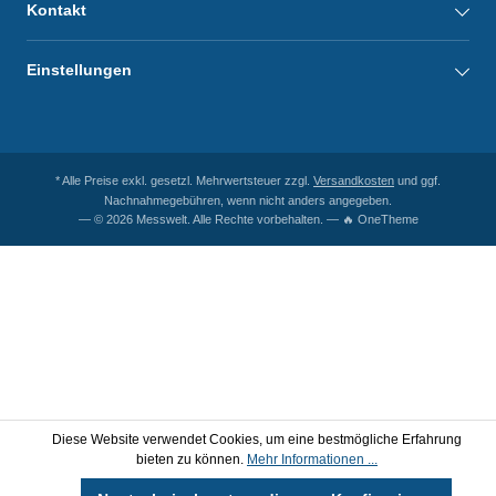
Kontakt
Einstellungen
* Alle Preise exkl. gesetzl. Mehrwertsteuer zzgl.
Versandkosten
und ggf.
Nachnahmegebühren, wenn nicht anders angegeben.
— © 2026 Messwelt. Alle Rechte vorbehalten. — 🔥 OneTheme
Diese Website verwendet Cookies, um eine bestmögliche Erfahrung
bieten zu können.
Mehr Informationen ...