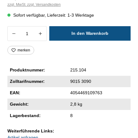
zzgl. MwSt. zzgl. Versandkosten
Sofort verfügbar, Lieferzeit: 1-3 Werktage
Produkt Anzahl: Gib den gewünschten Wer
In den Warenkorb
merken
Produktnummer:
215.104
Zolltarifnummer:
9015 3090
EAN:
4054469109763
Gewicht:
2,8 kg
Lagerbestand:
8
Weiterführende Links:
Artikel anfragen