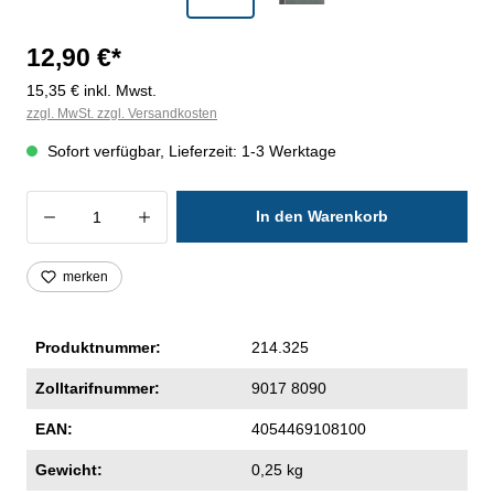
12,90 €*
15,35 € inkl. Mwst.
zzgl. MwSt. zzgl. Versandkosten
Sofort verfügbar, Lieferzeit: 1-3 Werktage
Produkt Anzahl: Gib den gewünschten Wer
In den Warenkorb
merken
Produktnummer:
214.325
Zolltarifnummer:
9017 8090
EAN:
4054469108100
Gewicht:
0,25 kg