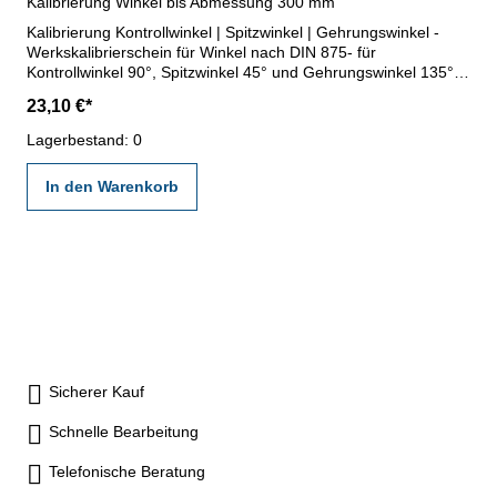
Kalibrierung Winkel bis Abmessung 300 mm
Kalibrierung Kontrollwinkel | Spitzwinkel | Gehrungswinkel -
Werkskalibrierschein für Winkel nach DIN 875- für
Kontrollwinkel 90°, Spitzwinkel 45° und Gehrungswinkel 135°
bis Abmessung 300 mm - erstellt durch ein Kalibrierlabor- nach
23,10 €*
den gültigen Vorschriften von VDI/VDE/DGQ 2618 oder nach
angegebenen Werksnormen
Lagerbestand: 0
In den Warenkorb
Sicherer Kauf
Schnelle Bearbeitung
Telefonische Beratung