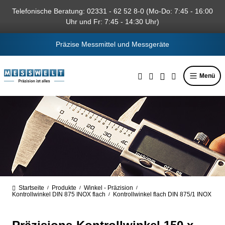
alt springen
Telefonische Beratung: 02331 - 62 52 8-0 (Mo-Do: 7:45 - 16:00
Uhr und Fr: 7:45 - 14:30 Uhr)
Präzise Messmittel und Messgeräte
Menü
Startseite
Produkte
Winkel - Präzision
/
/
/
Kontrollwinkel DIN 875 INOX flach
Kontrollwinkel flach DIN 875/1 INOX
/