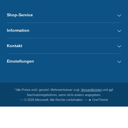
Shop-Service
Information
Kontakt
Einstellungen
* Alle Preise exkl. gesetzl. Mehrwertsteuer zzgl.
Versandkosten
und ggf.
Nachnahmegebühren, wenn nicht anders angegeben.
— © 2026 Messwelt. Alle Rechte vorbehalten. — 🔥 OneTheme