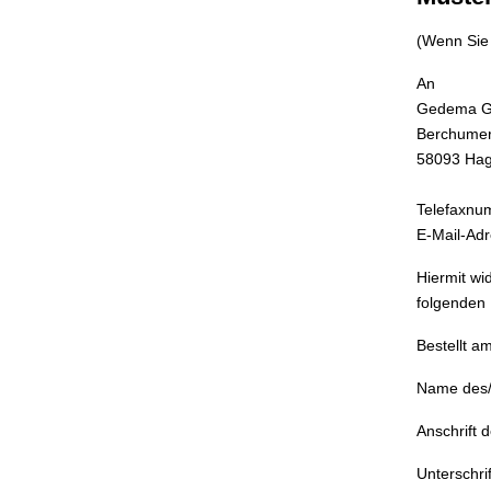
(Wenn Sie 
An
Gedema 
Berchumer
58093 Ha
Telefaxnu
E-Mail-Ad
Hiermit wi
folgenden 
Bestellt am
Name des/
Anschrift 
Unterschrif