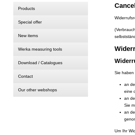
Cancel
Products
Widerrufsr
Special offer
(Verbrauch
New items
selbststän
Wider
Werka measuring tools
Widerr
Download / Catalogues
Sie haben 
Contact
an de
Our other webshops
eine 
an de
Sie m
an de
genom
Um Ihr Wi