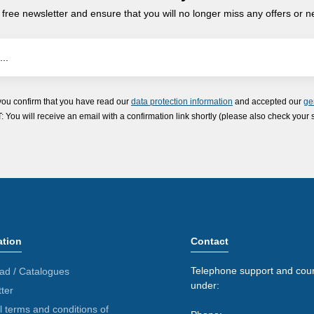
 free newsletter and ensure that you will no longer miss any offers or 
you confirm that you have read our
data protection information
and accepted our
ge
ou will receive an email with a confirmation link shortly (please also check your 
ation
Contact
Telephone support and coun
ad / Catalogues
under:
ter
 terms and conditions of