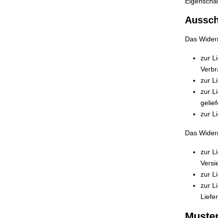
Eigenschaf
Aussch
Das Widerr
zur L
Verbr
zur L
zur L
gelie
zur L
Das Widerr
zur L
Versi
zur L
zur L
Liefe
Muster