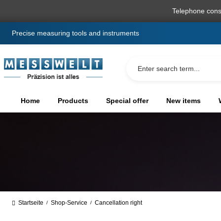
search
Skip to main navigation
Telephone cons
Precise measuring tools and instruments
Home
Products
Special offer
New items
Startseite
Shop-Service
Cancellation right
/
/