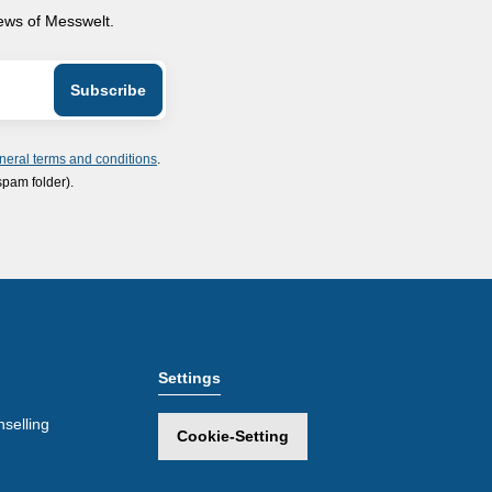
news of Messwelt.
neral terms and conditions
.
spam folder).
Settings
selling
Cookie-Setting