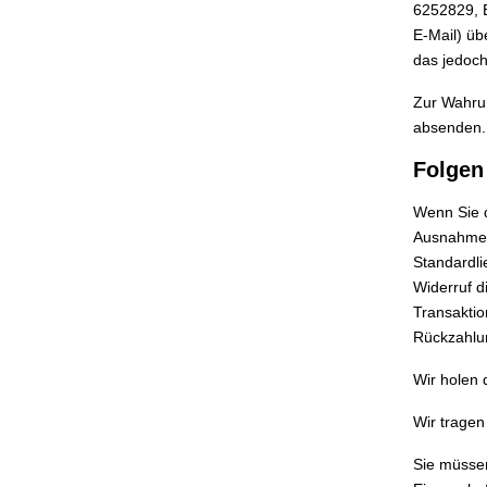
6252829, E
E-Mail) üb
das jedoch
Zur Wahrun
absenden.
Folgen
Wenn Sie d
Ausnahme d
Standardli
Widerruf d
Transaktio
Rückzahlun
Wir holen 
Wir trage
Sie müssen