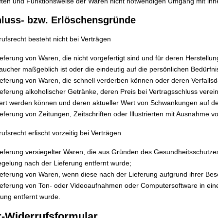
ten und Funktionsweise der Waren nicht notwendigen Umgang mit ihne
luss- bzw. Erlöschensgründe
ufsrecht besteht nicht bei Verträgen
ieferung von Waren, die nicht vorgefertigt sind und für deren Herstell
aucher maßgeblich ist oder die eindeutig auf die persönlichen Bedürfn
ieferung von Waren, die schnell verderben können oder deren Verfallsd
ieferung alkoholischer Getränke, deren Preis bei Vertragsschluss vere
fert werden können und deren aktueller Wert von Schwankungen auf de
ieferung von Zeitungen, Zeitschriften oder Illustrierten mit Ausnahme
ufsrecht erlischt vorzeitig bei Verträgen
ieferung versiegelter Waren, die aus Gründen des Gesundheitsschutzes
egelung nach der Lieferung entfernt wurde;
ieferung von Waren, wenn diese nach der Lieferung aufgrund ihrer Bes
ieferung von Ton- oder Videoaufnahmen oder Computersoftware in eine
rung entfernt wurde.
-Widerrufsformular