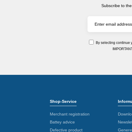
Subscribe to the
By selecting continue 
IMPORTANT: Y
Shop-Service
Inform
Merchant registration
Downlo
Battey advice
Newslet
Defective product
Generel