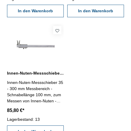
Genauigkeit 0,10 mm - im
Genauigkeit 0,15 mm - im
Behältnis/Kasten
In den Warenkorb
Behältnis/Kasten
In den Warenkorb
Messbereich: 26 - 200 mm
Messbereich: 30 - 250 mm
Innen-Nuten-Messschieber 35 - 300 mm
Innen-Nuten-Messschieber 35
- 300 mm Messbereich -
Schnabellänge 100 mm, zum
Messen von Innen-Nuten -
aus rostfreiem Stahl -
85,80 €*
mattverchromt, gehärtet -
Ablesung 0,05 mm,
Lagerbestand: 13
Genauigkeit 0,15 mm - im