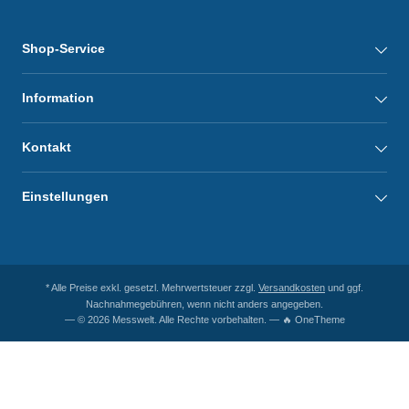
Shop-Service
Information
Kontakt
Einstellungen
* Alle Preise exkl. gesetzl. Mehrwertsteuer zzgl.
Versandkosten
und ggf.
Nachnahmegebühren, wenn nicht anders angegeben.
— © 2026 Messwelt. Alle Rechte vorbehalten. — 🔥 OneTheme