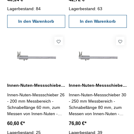
mattverchromt, gehärtet -
mattverchromt, gehärtet -
Ablesung 0,05 mm,
Lagerbestand: 84
Ablesung 0,05 mm,
Lagerbestand: 63
Genauigkeit 0,10 mm - im
Genauigkeit 0,10 mm - im
Behältnis/Kasten
In den Warenkorb
Behältnis/Kasten
In den Warenkorb
Messbereich: 10 - 160 mm
Messbereich: 20 - 160 mm
Innen-Nuten-Messschieber 26 - 200 mm
Innen-Nuten-Messschieber 30 - 250 mm
Innen-Nuten-Messschieber 26
Innen-Nuten-Messschieber 30
- 200 mm Messbereich -
- 250 mm Messbereich -
Schnabellänge 60 mm, zum
Schnabellänge 80 mm, zum
Messen von Innen-Nuten -
Messen von Innen-Nuten -
aus rostfreiem Stahl -
aus rostfreiem Stahl -
60,60 €*
76,80 €*
mattverchromt, gehärtet -
mattverchromt, gehärtet -
Ablesung 0,05 mm,
Lagerbestand: 25
Ablesung 0,05 mm,
Lagerbestand: 39