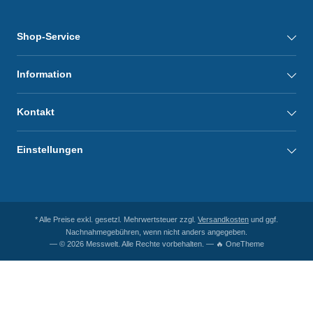
Shop-Service
Information
Kontakt
Einstellungen
* Alle Preise exkl. gesetzl. Mehrwertsteuer zzgl.
Versandkosten
und ggf.
Nachnahmegebühren, wenn nicht anders angegeben.
— © 2026 Messwelt. Alle Rechte vorbehalten. — 🔥 OneTheme