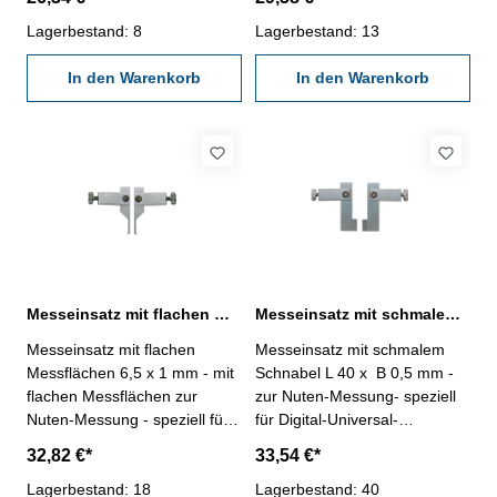
Messschieber Serie 240.201-
Messschieber Serie 240.201-
240.204 - aus rostfreiem Stahl
Lagerbestand: 8
240.204 - aus rostfreiem Stahl
Lagerbestand: 13
- Lieferung paarweise
- Lieferung paarweise
Messbereich Innen: 7 - X
In den Warenkorb
Messbereich Innen: 15 - X
In den Warenkorb
Messbereich Außen: 9 - X
Messbereich Außen: 1 - X
Messeinsatz mit flachen Messflächen 6,5 x 1 mm zur Nuten-Messung
Messeinsatz mit schmalem Schnabel L 40 x B 0,5 mm zur Nuten-Messung
Messeinsatz mit flachen
Messeinsatz mit schmalem
Messflächen 6,5 x 1 mm - mit
Schnabel L 40 x B 0,5 mm -
flachen Messflächen zur
zur Nuten-Messung- speziell
Nuten-Messung - speziell für
für Digital-Universal-
Digital-Universal-
Messschieber Serie 240.201-
32,82 €*
33,54 €*
Messschieber Serie 240.201-
240.204- aus rostfreiem Stahl-
240.204 - aus rostfreiem Stahl
Lagerbestand: 18
Lieferung paarweise
Lagerbestand: 40