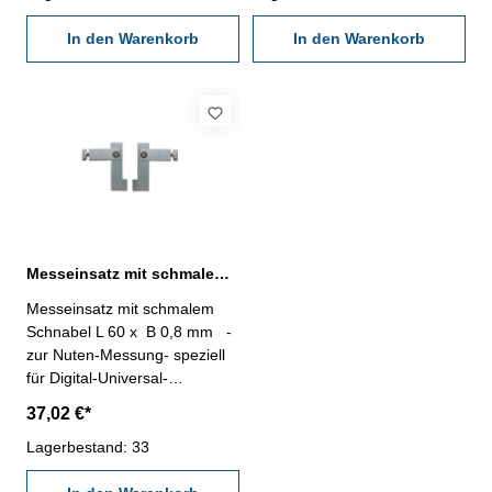
- Lieferung paarweise
Messbereich Innen: 20 - X
In den Warenkorb
In den Warenkorb
Messbereich Außen: 0 - X
Messeinsatz mit schmalem Schnabel L 60 x B 0,8 mm zur Nuten-Messung
Messeinsatz mit schmalem
Schnabel L 60 x B 0,8 mm -
zur Nuten-Messung- speziell
für Digital-Universal-
Messschieber Serie 240.201-
37,02 €*
240.204- aus rostfreiem Stahl-
Lieferung paarweise
Lagerbestand: 33