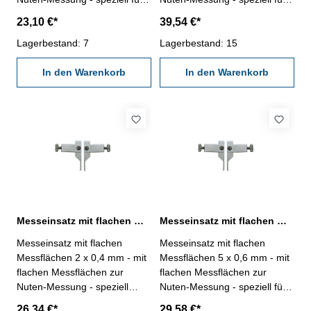
Digital-Universal-
Digital-Universal-
23,10 €*
39,54 €*
Messschieber Serie 240.201-
Messschieber Serie 240.201-
240.204 - aus rostfreiem Stahl
Lagerbestand: 7
240.204 - aus rostfreiem Stahl
Lagerbestand: 15
- Lieferung paarweise
- Lieferung paarweise
Messbereich Innen: 5 - X
In den Warenkorb
Messbereich Innen: 44 - X
In den Warenkorb
Messbereich Außen: 11 - X
Messbereich Außen: 0 - X
Messeinsatz mit flachen Messflächen 2 x 0,4 mm zur Nuten-Messung
Messeinsatz mit flachen Messflächen 5 x 0,6 mm zur Nuten-Messung
Messeinsatz mit flachen
Messeinsatz mit flachen
Messflächen 2 x 0,4 mm - mit
Messflächen 5 x 0,6 mm - mit
flachen Messflächen zur
flachen Messflächen zur
Nuten-Messung - speziell
Nuten-Messung - speziell für
für Digital-Universal-
Digital-Universal-
26,34 €*
29,58 €*