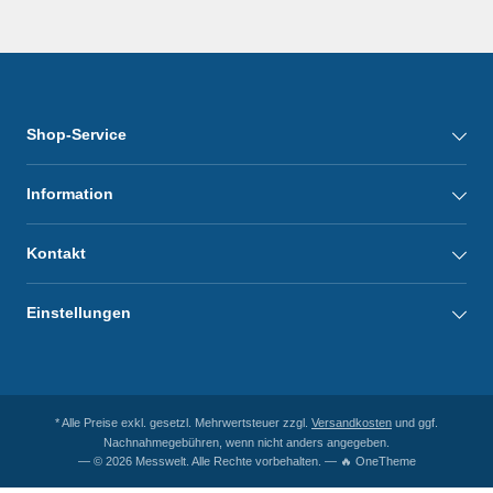
Shop-Service
Information
Kontakt
Einstellungen
* Alle Preise exkl. gesetzl. Mehrwertsteuer zzgl.
Versandkosten
und ggf.
Nachnahmegebühren, wenn nicht anders angegeben.
— © 2026 Messwelt. Alle Rechte vorbehalten. — 🔥 OneTheme