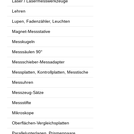
Laser / Lasermesswerkzeuge
Lehren
Lupen, Fadenzähler, Leuchten
Magnet-Messstative
Messkugeln
Messsäulen 90°
Messschieber-Messadapter
Messplatten, Kontrollplatten, Messtische
Messuhren
Messzeug-Sätze
Messstifte
Mikroskope
Oberflächen-Vergleichsplatten
Parallelunterlagen, Prismenpaare