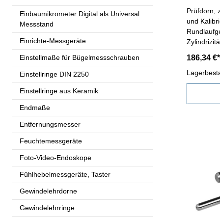
Prüfdorn, zylindrisch, Ø 32 mm - Holzetui
Einbaumikrometer Digital als Universal
und Kalibr
Messstand
Rundlaufg
Einrichte-Messgeräte
Zylindrizi
Einstellmaße für Bügelmessschrauben
186,34 €*
Lagerbest
Einstellringe DIN 2250
Einstellringe aus Keramik
Endmaße
Entfernungsmesser
Feuchtemessgeräte
Foto-Video-Endoskope
Fühlhebelmessgeräte, Taster
Gewindelehrdorne
Gewindelehrringe