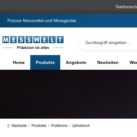
springen
Zur Hauptnavigation springen
Telefonisc
Präzise Messmittel und Messgeräte
Home
Produkte
Angebote
Neuheiten
We
Startseite
Produkte
Prüfdorne
zylindrisch
/
/
/