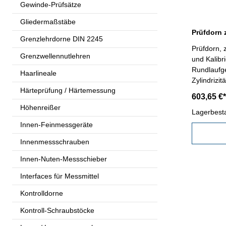
Gewinde-Prüfsätze
Gliedermaßstäbe
Prüfdorn 
Grenzlehrdorne DIN 2245
Prüfdorn, zylindrisch, Ø 50 mm - Holzetui
Grenzwellennutlehren
und Kalibr
Rundlaufg
Haarlineale
Zylindrizi
Härteprüfung / Härtemessung
603,65 €*
Höhenreißer
Lagerbest
Innen-Feinmessgeräte
Innenmessschrauben
Innen-Nuten-Messschieber
Interfaces für Messmittel
Kontrolldorne
Kontroll-Schraubstöcke