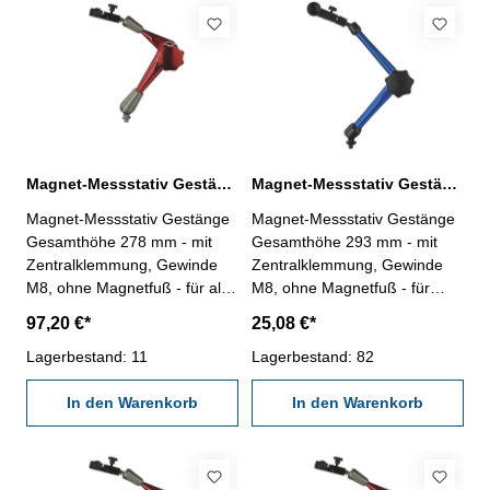
430 mm
Magnet-Messstativ Gestänge Gesamthöhe 278 mm mit Zentralklemmung
Magnet-Messstativ Gestänge Gesamthöhe 293 mm mit Zentralklemmung
Magnet-Messstativ Gestänge
Magnet-Messstativ Gestänge
Gesamthöhe 278 mm - mit
Gesamthöhe 293 mm - mit
Zentralklemmung, Gewinde
Zentralklemmung, Gewinde
M8, ohne Magnetfuß - für alle
M8, ohne Magnetfuß - für
Messuhren mit 8 mm
Messuhren mit 8 mm
97,20 €*
25,08 €*
Aufnahme- mit
Aufnahme - passend zu
Feineinstellung- Gestänge von
Lagerbestand: 11
Artikelnummer 208.109 -
Lagerbestand: 82
Art.-Nr. 208.109.5 -
Gesamtlänge: 293 mm
Gesamthöhe: 278 mm
In den Warenkorb
In den Warenkorb