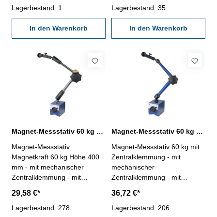
Aufnahme - mit rundem
Lagerbestand: 1
mit 54 mm Lamellen, 60 kg
Lagerbestand: 35
Dauermagnet-Fuss
Nennkraft, mit Ein/Aus-
Gesamthöhe: 310 mm
In den Warenkorb
Schalter
In den Warenkorb
Magnetkraft: 24 kg Fuß (ØxH)
mm: 50 x 10, M8
Magnet-Messstativ 60 kg Magnetkraft mit Zentralklemmung Höhe 400 mm
Magnet-Messstativ 60 kg mit Zentralklemmung Gesamthöhe 348 mm
Magnet-Messstativ
Magnet-Messstativ 60 kg mit
Magnetkraft 60 kg Höhe 400
Zentralklemmung - mit
mm - mit mechanischer
mechanischer
Zentralklemmung - mit
Zentralklemmung - mit
Feineinstellung - für Messuhr
Feineinstellung - für
29,58 €*
36,72 €*
mit 8 mm Aufnahme - mit
Messuhren mit 8 mm
Ein/Ausschalter und
Lagerbestand: 278
Aufnahme - mit
Lagerbestand: 206