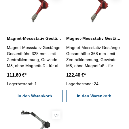
Magnet-Messstativ Gestänge Gesamthöhe 328 mm mit Zentralklemmung
Magnet-Messstativ Gestänge Gesamthöhe 368 mm mit Zentralklemmung
Magnet-Messstativ Gestänge
Magnet-Messstativ Gestänge
Gesamthöhe 328 mm - mit
Gesamthöhe 368 mm - mit
Zentralklemmung, Gewinde
Zentralklemmung, Gewinde
M8, ohne Magnetfuß - für alle
M8, ohne Magnetfuß - für
Messuhren mit 8 mm
Messuhr mit 8 mm Aufnahme
111,60 €*
122,40 €*
Aufnahme - mit
- mit Feineinstellung -
Feineinstellung - Gestänge
Lagerbestand: 1
Gestänge von Art.-Nr.
Lagerbestand: 24
von Art.-Nr. 208.109.6 -
208.109.7 - Gesamthöhe: 368
Gesamthöhe: 328 mm
In den Warenkorb
mm
In den Warenkorb