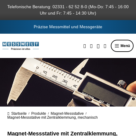
alt springen
Telefonische Beratung: 02331 - 62 52 8-0 (Mo-Do: 7:45 - 16:00
Uhr und Fr: 7:45 - 14:30 Uhr)
Präzise Messmittel und Messgeräte
Menü
Startseite
Produkte
Magnet-Messstative
/
/
/
Magnet-Messstative mit Zentralklemmung, mechanisch
Magnet-Messstative mit Zentralklemmung,