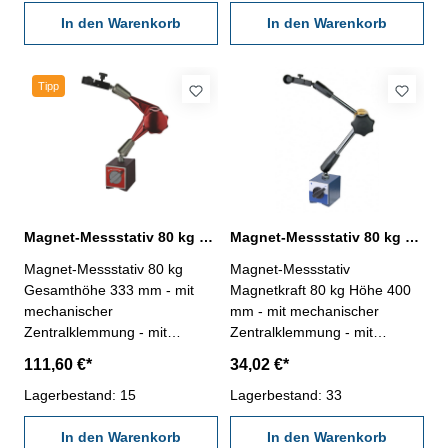
Prismenfuß Gesamthöhe: 400
Ein/Ausschalter und
mm Magnetkraft: 60 kg
In den Warenkorb
Prismenfuß Gesamthöhe: 348
In den Warenkorb
Magnetfuß (LxBxH) mm: 59 x
mm Magnetkraft: 60 kg
50 x 55, Gewinde M8
Magnetfuß (LxBxH) mm: 59 x
50 x 55, Gewinde M8
Tipp
Magnet-Messstativ 80 kg Gesamthöhe 333 mm mit Zentralklemmung
Magnet-Messstativ 80 kg Magnetkraft mit Zentralklemmung Höhe 400 mm
Magnet-Messstativ 80 kg
Magnet-Messstativ
Gesamthöhe 333 mm - mit
Magnetkraft 80 kg Höhe 400
mechanischer
mm - mit mechanischer
Zentralklemmung - mit
Zentralklemmung - mit
Feineinstellung - für Messuhr
Feineinstellung - für Messuhr
111,60 €*
34,02 €*
mit 8 mm Aufnahme - mit
mit 8 mm Aufnahme - mit
Ein/Aus- Schalter und
Lagerbestand: 15
Ein/Ausschalter und
Lagerbestand: 33
Prismenfuß - im
Prismenfuß Gesamthöhe: 400
Aluminiumkoffer Gesamthöhe:
In den Warenkorb
mm Magnetkraft: 80 kg
In den Warenkorb