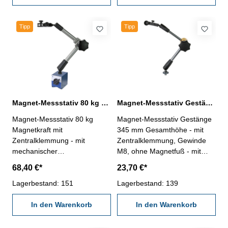
333 mm Magnetkraft: 80 kg
Magnetfuß (LxBxH) mm: 61 x
Magnetfuß (LxBxH) mm: 61 x
50 x 55, Gewinde M8
50 x 55, Gewinde M8
Tipp
Tipp
Magnet-Messstativ 80 kg mit Zentralklemmung Gesamthöhe 430 mm
Magnet-Messstativ Gestänge 345 mm Gesamthöhe mit Zentralklemmung
Magnet-Messstativ 80 kg
Magnet-Messstativ Gestänge
Magnetkraft mit
345 mm Gesamthöhe - mit
Zentralklemmung - mit
Zentralklemmung, Gewinde
mechanischer
M8, ohne Magnetfuß - mit
Zentralklemmung - mit
Feineinstellung, für
68,40 €*
23,70 €*
Feineinstellung - für Messuhr
Messuhren mit 8 mm
mit 8 mm Aufnahme -
Lagerbestand: 151
Aufnahme - Gesamthöhe 345
Lagerbestand: 139
Magnetkraft 80 kg - mit
mm
Ein/Ausschalter und
In den Warenkorb
In den Warenkorb
Prismenfuß - Fuß: L 61 x B 50
x H 55 mm, M10 Gesamthöhe