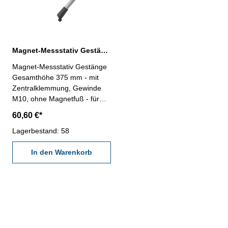
Magnet-Messstativ Gestänge Gesamthöhe 375 mm mit Zentralklemmung
Magnet-Messstativ Gestänge
Gesamthöhe 375 mm - mit
Zentralklemmung, Gewinde
M10, ohne Magnetfuß - für
Messuhren mit 8 mm
60,60 €*
Aufnahme - Gestänge von
Art.-Nr. 208.109.4 -
Lagerbestand: 58
Gesamthöhe: 375 mm
In den Warenkorb