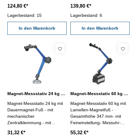
Feineinstellung - für
Feineinstellung - für
124,80 €*
139,80 €*
Messuhren mit 8 mm
Messuhren mit 8 mm
Aufnahme - mit Ein/Aus-
Lagerbestand: 15
Aufnahme - mit Ein/Aus-
Lagerbestand: 6
Schalter und Prismenfuß - im
Schalter und Prismenfuß - im
Aluminiumkoffer Gesamthöhe:
In den Warenkorb
Aluminiumkoffer Gesamthöhe:
In den Warenkorb
383 mm Magnetkraft: 100 kg
423 mm Magnetkraft: 100 kg
Magnetfuß (LxBxH) mm: 74 x
Magnetfuß (LxBxH) mm: 74 x
50 x 55, Gewinde M8
50 x 55, Gewinde M8
Magnet-Messstativ 24 kg mit Zentralklemmung und Dauermagnet-Fuß
Magnet-Messstativ 60 kg Gesamthöhe 347 mm mit Lamellen-Magnetfuß
Magnet-Messstativ 24 kg mit
Magnet-Messstativ 60 kg mit
Dauermagnet-Fuß - mit
Lamellen-Magnetfuß -
mechanischer
Gesamthöhe 347 mm- mit
Zentralklemmung - mit
Feineinstellung- Messuhr-
Feineinstellung - für
Aufnahme 8 mm- mit
31,32 €*
55,32 €*
Messuhren mit 8 mm
Zentralklemmung- Magnetfuß