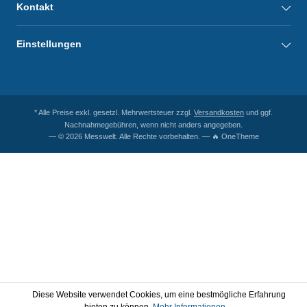
Kontakt
Einstellungen
* Alle Preise exkl. gesetzl. Mehrwertsteuer zzgl.
Versandkosten
und ggf.
Nachnahmegebühren, wenn nicht anders angegeben.
— © 2026 Messwelt. Alle Rechte vorbehalten. — 🔥 OneTheme
Diese Website verwendet Cookies, um eine bestmögliche Erfahrung