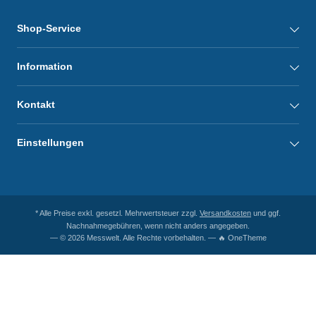
Shop-Service
Information
Kontakt
Einstellungen
* Alle Preise exkl. gesetzl. Mehrwertsteuer zzgl.
Versandkosten
und ggf.
Nachnahmegebühren, wenn nicht anders angegeben.
— © 2026 Messwelt. Alle Rechte vorbehalten. — 🔥 OneTheme