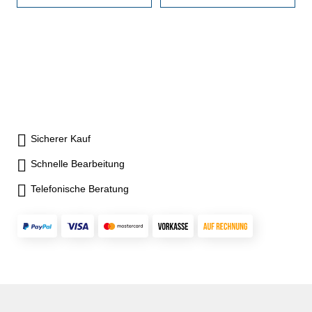
Digital-Anzeige mit ON/OFF-,
Digital-Anzeige mit ON/OFF-,
ABS/INC-, UNIT- und SET-
ABS/INC-, UNIT- und SET-
Taste- mit Datenausgang RB
Taste- mit Datenausgang RB
4.1- Ablesung 0,001 mm /
4.1- Ablesung 0,001 mm /
0,00005"- mit Einstellmaß- im
0,00005"- mit Einstellmaß- im
Behältnis/Kasten Messbereich
Behältnis/Kasten Messbereich
50 - 75 mm
75 - 100 mm
Sicherer Kauf
Schnelle Bearbeitung
Telefonische Beratung