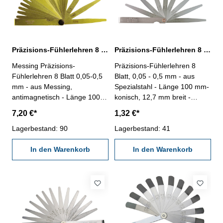
Präzisions-Fühlerlehren 8 Blatt, 0,05 - 0,5 mm, aus Messing, antimagnetisch
Präzisions-Fühlerlehren 8 Blatt, 0,05 - 0,5 mm, Spezialstahl
Messing Präzisions-
Präzisions-Fühlerlehren 8
Fühlerlehren 8 Blatt 0,05-0,5
Blatt, 0,05 - 0,5 mm - aus
mm - aus Messing,
Spezialstahl - Länge 100 mm-
antimagnetisch - Länge 100
konisch, 12,7 mm breit -
mm- konisch, 12,7 mm breit -
Scheide vernickelt-
7,20 €*
1,32 €*
Scheide vernickelt-
Werksnorm, 12 µm
Werksnorm, 12 µm
Lagerbestand: 90
Anzahl/Satz: 8 Blatt
Lagerbestand: 41
Anzahl/Satz: 8 Blatt
Messbereich mm: 0,05 - 0,5
Messbereich mm: 0,05 - 0,5
In den Warenkorb
In den Warenkorb