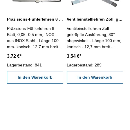
Präzisions-Fühlerlehren 8 Blatt, 0,05- 0,5 mm, INOX-Stahl
Ventileinstelllehren Zoll, gekröpft
Präzisions-Fühlerlehren 8
Ventileinstelllehren Zoll -
Blatt, 0,05- 0,5 mm, INOX -
gekröpfte Ausführung, 30°
aus INOX Stahl - Länge 100
abgewinkelt - Länge 100 mm,
mm- konisch, 12,7 mm breit -
konisch - 12,7 mm breit -
Scheide vernickelt-
Scheide vernickelt -
3,72 €*
3,54 €*
Werksnorm, 12 µm
Werksnorm, 12 μm -
Anzahl/Satz: 8 Blatt
Lagerbestand: 841
Anzahl/Satz: 12 -
Lagerbestand: 289
Messbereich mm: 0,05 - 0,5
Messbereich: 0,203 - 0,660
In den Warenkorb
mm / 0.008" - 0.026"
In den Warenkorb