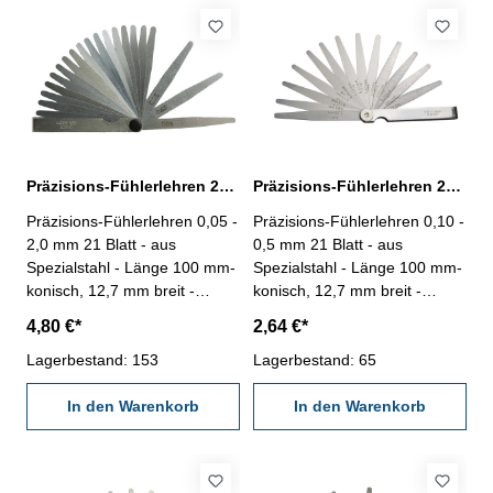
Präzisions-Fühlerlehren 21 Blatt, 0,05 - 2,0 mm, Spezialstahl
Präzisions-Fühlerlehren 21 Blatt, 0,10 - 0,5 mm, Spezialstahl
Präzisions-Fühlerlehren 0,05 -
Präzisions-Fühlerlehren 0,10 -
2,0 mm 21 Blatt - aus
0,5 mm 21 Blatt - aus
Spezialstahl - Länge 100 mm-
Spezialstahl - Länge 100 mm-
konisch, 12,7 mm breit -
konisch, 12,7 mm breit -
Scheide vernickelt-
Scheide vernickelt-
4,80 €*
2,64 €*
Werksnorm, 12 µm
Werksnorm, 12 µm
Anzahl/Satz: 21 Blatt
Lagerbestand: 153
Anzahl/Satz: 21 Blatt
Lagerbestand: 65
Messbereich mm: 0,05 - 2,0
Messbereich mm: 0,10 - 0,5
In den Warenkorb
In den Warenkorb