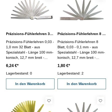
Präzisions-Fühlerlehren 32 Blatt, 0,03 - 1,0 mm, Spezialstahl
Präzisions-Fühlerlehren 8 Blatt, 0,03 - 0,1 mm, Spezialstahl
Präzisions-Fühlerlehren 0,03 -
Präzisions-Fühlerlehren 8
1,0 mm 32 Blatt - aus
Blatt, 0,03 - 0,1 mm - aus
Spezialstahl - Länge 100 mm-
Spezialstahl - Länge 100 mm-
konisch, 12,7 mm breit -
konisch, 12,7 mm breit -
Scheide vernickelt-
Scheide vernickelt-
6,24 €*
1,80 €*
Werksnorm, 12 µm
Werksnorm, 12 µm
Anzahl/Satz: 32 Blatt
Lagerbestand: 0
Anzahl/Satz: 8 Blatt
Lagerbestand: 2
Messbereich mm: 0,03 - 1,0
Messbereich mm: 0,03 - 0,1
In den Warenkorb
In den Warenkorb