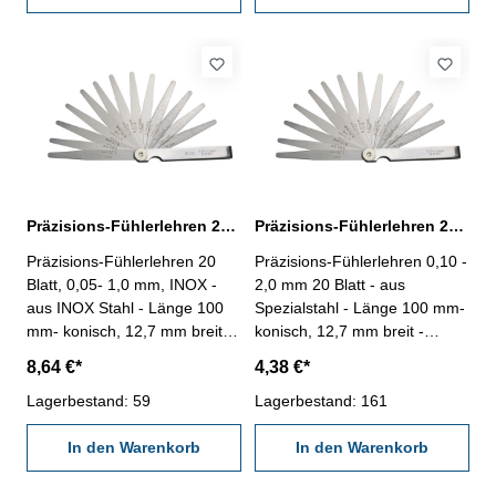
Präzisions-Fühlerlehren 20 Blatt, 0,05- 1,0 mm, INOX-Stahl
Präzisions-Fühlerlehren 20 Blatt, 0,10 - 2,0 mm, Spezialstahl
Präzisions-Fühlerlehren 20
Präzisions-Fühlerlehren 0,10 -
Blatt, 0,05- 1,0 mm, INOX -
2,0 mm 20 Blatt - aus
aus INOX Stahl - Länge 100
Spezialstahl - Länge 100 mm-
mm- konisch, 12,7 mm breit -
konisch, 12,7 mm breit -
Scheide vernickelt-
Scheide vernickelt-
8,64 €*
4,38 €*
Werksnorm, 12 µm
Werksnorm, 12 µm
Anzahl/Satz: 20 Blatt
Lagerbestand: 59
Anzahl/Satz: 20 Blatt
Lagerbestand: 161
Messbereich mm: 0,05 - 1,0
Messbereich mm: 0,10 - 2,0
In den Warenkorb
In den Warenkorb