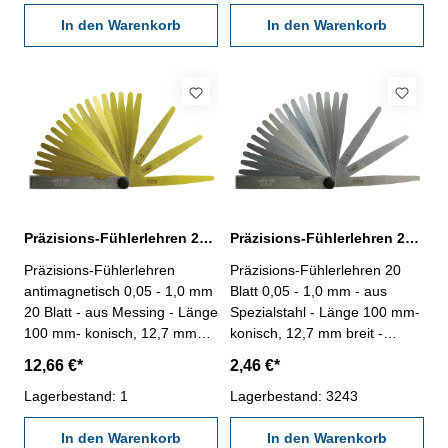
Messbereich mm: 0,05 - 1,0
Messbereich mm: 0,05 - 1,0
In den Warenkorb
In den Warenkorb
Präzisions-Fühlerlehren 20 Blatt, 0,05 - 1,0 mm, aus Messing, antimagnetisch
Präzisions-Fühlerlehren 20 Blatt, 0,05 - 1,0 mm, Spezialstahl
Präzisions-Fühlerlehren
Präzisions-Fühlerlehren 20
antimagnetisch 0,05 - 1,0 mm
Blatt 0,05 - 1,0 mm - aus
20 Blatt - aus Messing - Länge
Spezialstahl - Länge 100 mm-
100 mm- konisch, 12,7 mm
konisch, 12,7 mm breit -
breit - Scheide vernickelt-
Scheide vernickelt-
12,66 €*
2,46 €*
Werksnorm, 12 µm
Werksnorm, 12 µm
Anzahl/Satz: 20 Blatt
Lagerbestand: 1
Anzahl/Satz: 20 Blatt
Lagerbestand: 3243
Messbereich mm: 0,05 - 1,0
Messbereich mm: 0,05 - 1,0
In den Warenkorb
In den Warenkorb