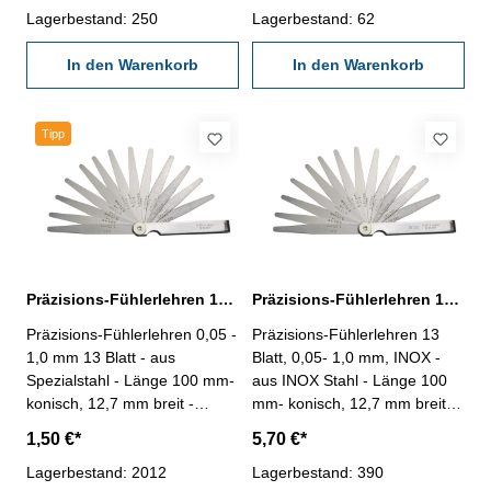
Anzahl/Satz: 13 Blatt
Lagerbestand: 250
Werksnorm, 12 µm
Lagerbestand: 62
Messbereich mm: 0,05 - 1,0
Anzahl/Satz: 13 Blatt
In den Warenkorb
Messbereich mm: 0,05 - 1,0
In den Warenkorb
Tipp
Präzisions-Fühlerlehren 13 Blatt, 0,05 - 1,0 mm, Spezialstahl
Präzisions-Fühlerlehren 13 Blatt, 0,05- 1,0 mm, INOX-Stahl
Präzisions-Fühlerlehren 0,05 -
Präzisions-Fühlerlehren 13
1,0 mm 13 Blatt - aus
Blatt, 0,05- 1,0 mm, INOX -
Spezialstahl - Länge 100 mm-
aus INOX Stahl - Länge 100
konisch, 12,7 mm breit -
mm- konisch, 12,7 mm breit -
Scheide vernickelt-
Scheide vernickelt-
1,50 €*
5,70 €*
Werksnorm, 12 µm
Werksnorm, 12 µm
Anzahl/Satz: 13 Blatt
Lagerbestand: 2012
Anzahl/Satz: 13 Blatt
Lagerbestand: 390