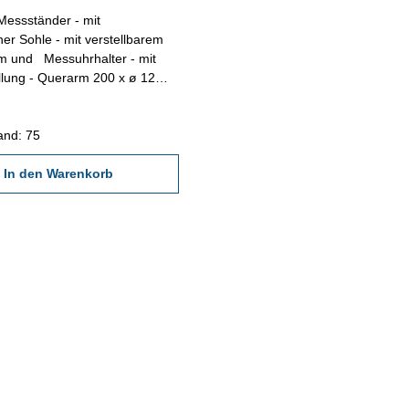
Messständer - mit
her Sohle - mit verstellbarem
m und Messuhrhalter - mit
llung - Querarm 200 x ø 12
säule 215 mm, ø 14 mm -
 x 58 x 35 mm
and: 75
In den Warenkorb