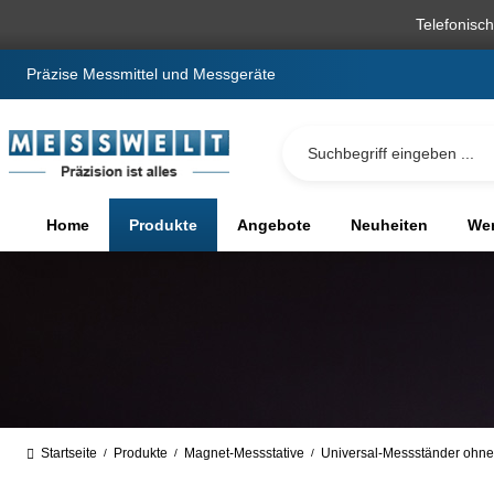
springen
Zur Hauptnavigation springen
Telefonisc
Präzise Messmittel und Messgeräte
Home
Produkte
Angebote
Neuheiten
We
Startseite
Produkte
Magnet-Messstative
Universal-Messständer ohn
/
/
/