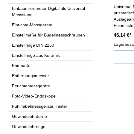
Universal-
Einbaumikrometer Digital als Universal
prismatisc
Messstand
Auslegear
Einrichte-Messgeräte
Feineinste
mm - Mess
Einstellmaße für Bügelmessschrauben
46,14 €*
Sohle 220
Lagerbest
Einstellringe DIN 2250
Einstellringe aus Keramik
Endmaße
Entfernungsmesser
Feuchtemessgeräte
Foto-Video-Endoskope
Fühlhebelmessgeräte, Taster
Gewindelehrdorne
Gewindelehrringe