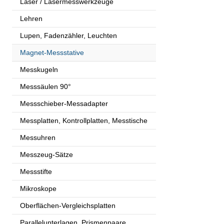
Laser / Lasermesswerkzeuge
Lehren
Lupen, Fadenzähler, Leuchten
Magnet-Messstative
Messkugeln
Messsäulen 90°
Messschieber-Messadapter
Messplatten, Kontrollplatten, Messtische
Messuhren
Messzeug-Sätze
Messstifte
Mikroskope
Oberflächen-Vergleichsplatten
Parallelunterlagen, Prismenpaare