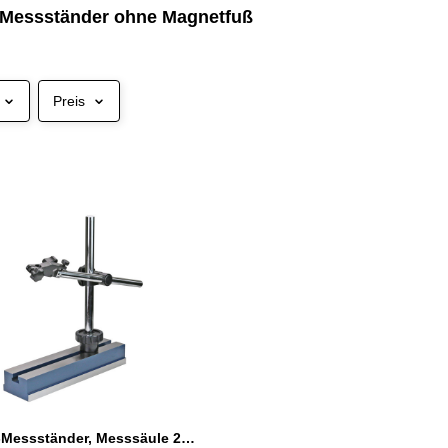
-Messständer ohne Magnetfuß
Preis
Universal-Messständer, Messsäule 215 x Ø 14 mm