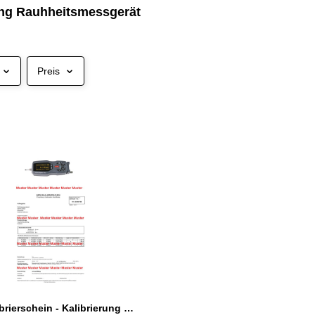
ung Rauhheitsmessgerät
Preis
Werkskalibrierschein - Kalibrierung Rauhheitsmessgeräte Werksnorm