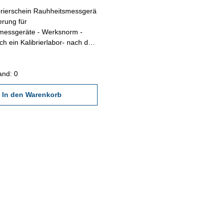
brierschein Rauhheitsmessgerä
messgeräte - Werksnorm -
rch ein Kalibrierlabor- nach den
orschriften von VDI/VDE/DGQ
 nach angegebenen
men
and: 0
In den Warenkorb