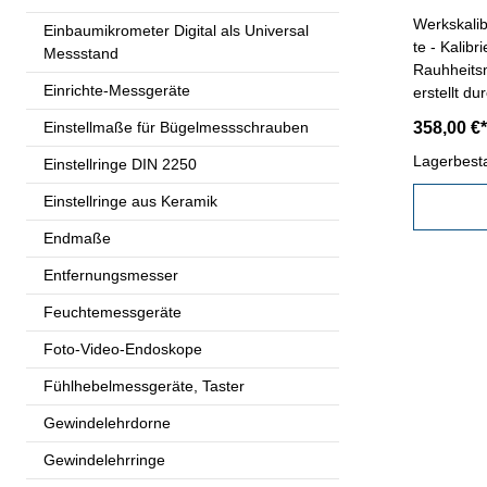
Werkskali
Einbaumikrometer Digital als Universal
te - Kalibrierung für
Messstand
Rauhheits
Einrichte-Messgeräte
erstellt du
gültigen V
Einstellmaße für Bügelmessschrauben
358,00 €*
2618 oder
Werksnor
Lagerbest
Einstellringe DIN 2250
Einstellringe aus Keramik
Endmaße
Entfernungsmesser
Feuchtemessgeräte
Foto-Video-Endoskope
Fühlhebelmessgeräte, Taster
Gewindelehrdorne
Gewindelehrringe