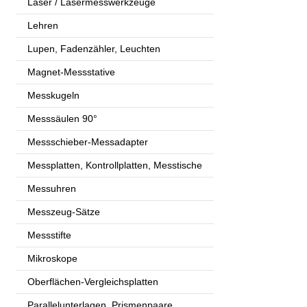
Laser / Lasermesswerkzeuge
Lehren
Lupen, Fadenzähler, Leuchten
Magnet-Messstative
Messkugeln
Messsäulen 90°
Messschieber-Messadapter
Messplatten, Kontrollplatten, Messtische
Messuhren
Messzeug-Sätze
Messstifte
Mikroskope
Oberflächen-Vergleichsplatten
Parallelunterlagen, Prismenpaare