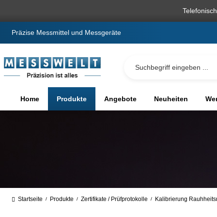
springen
Zur Hauptnavigation springen
Telefonisc
Präzise Messmittel und Messgeräte
Home
Produkte
Angebote
Neuheiten
We
Startseite
Produkte
Zertifikate / Prüfprotokolle
Kalibrierung Rauhheit
/
/
/