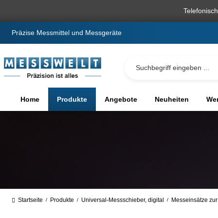
springen
Zur Hauptnavigation springen
Telefonisc
Präzise Messmittel und Messgeräte
Home
Produkte
Angebote
Neuheiten
We
Startseite
Produkte
Universal-Messschieber, digital
Messeinsätze zur
/
/
/