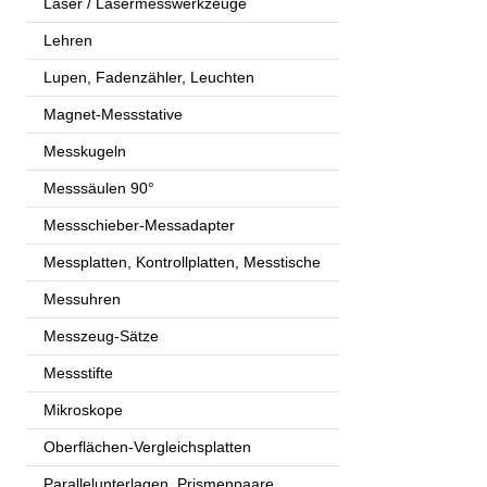
Laser / Lasermesswerkzeuge
Lehren
Lupen, Fadenzähler, Leuchten
Magnet-Messstative
Messkugeln
Messsäulen 90°
Messschieber-Messadapter
Messplatten, Kontrollplatten, Messtische
Messuhren
Messzeug-Sätze
Messstifte
Mikroskope
Oberflächen-Vergleichsplatten
Parallelunterlagen, Prismenpaare