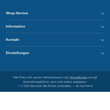
Shop-Service
Information
Kontakt
Einstellungen
* Alle Preise exkl. gesetzl. Mehrwertsteuer zzgl.
Versandkosten
und ggf.
Nachnahmegebühren, wenn nicht anders angegeben.
— © 2026 Messwelt. Alle Rechte vorbehalten. — 🔥 OneTheme