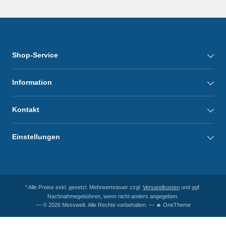
Shop-Service
Information
Kontakt
Einstellungen
* Alle Preise exkl. gesetzl. Mehrwertsteuer zzgl.
Versandkosten
und ggf.
Nachnahmegebühren, wenn nicht anders angegeben.
— © 2026 Messwelt. Alle Rechte vorbehalten. — 🔥 OneTheme