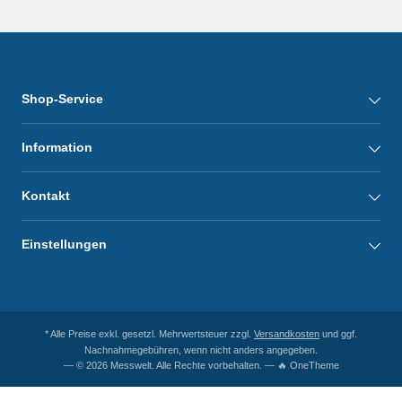
Shop-Service
Information
Kontakt
Einstellungen
* Alle Preise exkl. gesetzl. Mehrwertsteuer zzgl.
Versandkosten
und ggf.
Nachnahmegebühren, wenn nicht anders angegeben.
— © 2026 Messwelt. Alle Rechte vorbehalten. — 🔥 OneTheme