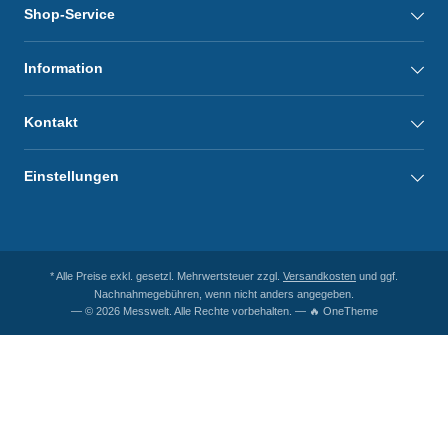
Shop-Service
Information
Kontakt
Einstellungen
* Alle Preise exkl. gesetzl. Mehrwertsteuer zzgl.
Versandkosten
und ggf.
Nachnahmegebühren, wenn nicht anders angegeben.
— © 2026 Messwelt. Alle Rechte vorbehalten. — 🔥 OneTheme