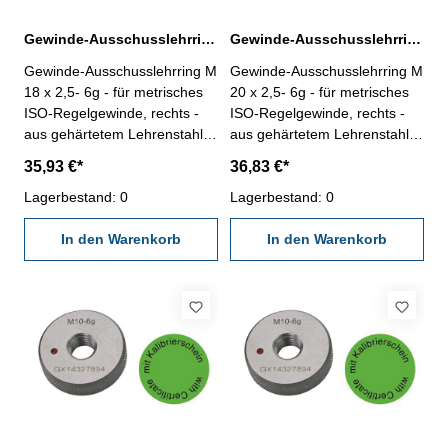
Gewinde-Ausschusslehrring M 18 x 2,5- 6g DIN 13
Gewinde-Ausschusslehrring M 20 x 2,5- 6g DIN 13
Gewinde-Ausschusslehrring M
Gewinde-Ausschusslehrring M
18 x 2,5- 6g - für metrisches
20 x 2,5- 6g - für metrisches
ISO-Regelgewinde, rechts -
ISO-Regelgewinde, rechts -
aus gehärtetem Lehrenstahl -
aus gehärtetem Lehrenstahl -
"Ausschuss", Norm DIN 13, 6g
"Ausschuss", Norm DIN 13, 6g
35,93 €*
36,83 €*
- mit Kalibrierschein nach
- mit Kalibrierschein nach
VDI/VDE/DGQ 2618/4.8
Lagerbestand: 0
VDI/VDE/DGQ 2618/4.8
Lagerbestand: 0
Abmessung: M 18 x 2,5
Abmessung: M 20 x 2,5
In den Warenkorb
In den Warenkorb