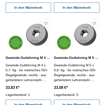
Abmessung: M 20 x 2,5
Abmessung: M 3 x 0,5
In den Warenkorb
In den Warenkorb
Gewinde-Gutlehrring M 4 x 0,7- 6g DIN 13
Gewinde-Gutlehrring M 5 x 0,8- 6g DIN 13
Gewinde-Gutlehrring M 4 x
Gewinde-Gutlehrring M 5 x
0,7- 6g - für metrisches ISO-
0,8- 6g - für metrisches ISO-
Regelgewinde, rechts - aus
Regelgewinde, rechts - aus
gehärtetem Lehrenstahl -
gehärtetem Lehrenstahl -
"Gut", Norm DIN 13, 6g - mit
"Gut", Norm DIN 13, 6g - mit
33,83 €*
33,08 €*
Kalibrierschein nach
Kalibrierschein nach
VDI/VDE/DGQ 2618/4.8
Lagerbestand: 1
VDI/VDE/DGQ 2618/4.8
Lagerbestand: 0
Abmessung: M 4 x 0,7
Abmessung: M 5 x 0,8
In den Warenkorb
In den Warenkorb