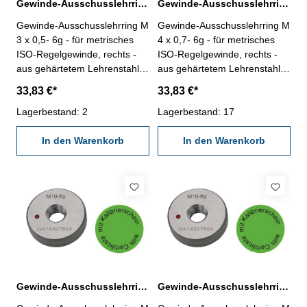
Gewinde-Ausschusslehrring M 3 x 0,5- 6g DIN 13
Gewinde-Ausschusslehrring M 4 x 0,7- 6g DIN 13
Gewinde-Ausschusslehrring M
Gewinde-Ausschusslehrring M
3 x 0,5- 6g - für metrisches
4 x 0,7- 6g - für metrisches
ISO-Regelgewinde, rechts -
ISO-Regelgewinde, rechts -
aus gehärtetem Lehrenstahl -
aus gehärtetem Lehrenstahl -
"Ausschuss", Norm DIN 13, 6g
"Ausschuss", Norm DIN 13, 6g
33,83 €*
33,83 €*
- mit Kalibrierschein nach
- mit Kalibrierschein nach
VDI/VDE/DGQ 2618/4.8
Lagerbestand: 2
VDI/VDE/DGQ 2618/4.8
Lagerbestand: 17
Abmessung: M 3 x 0,5
Abmessung: M 4 x 0,7
In den Warenkorb
In den Warenkorb
Gewinde-Ausschusslehrring M 5 x 0,8- 6g DIN 13
Gewinde-Ausschusslehrring M 6 x 1- 6g DIN 13