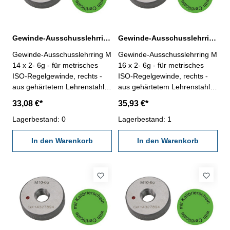
Gewinde-Ausschusslehrring M 14 x 2- 6g DIN 13
Gewinde-Ausschusslehrring M 16 x 2- 6g DIN 13
Gewinde-Ausschusslehrring M
Gewinde-Ausschusslehrring M
14 x 2- 6g - für metrisches
16 x 2- 6g - für metrisches
ISO-Regelgewinde, rechts -
ISO-Regelgewinde, rechts -
aus gehärtetem Lehrenstahl -
aus gehärtetem Lehrenstahl -
"Ausschuss", Norm DIN 13, 6g
"Ausschuss", Norm DIN 13, 6g
33,08 €*
35,93 €*
- mit Kalibrierschein nach
- mit Kalibrierschein nach
VDI/VDE/DGQ 2618/4.8
Lagerbestand: 0
VDI/VDE/DGQ 2618/4.8
Lagerbestand: 1
Abmessung: M 14 x 2
Abmessung: M 16 x 2
In den Warenkorb
In den Warenkorb