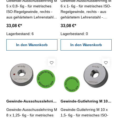
Gewinde-Ausschusslehrring M
Gewinde-Ausschusslehrring M
5 x 0,8- 6g - für metrisches
6 x 1- 6g - für metrisches ISO-
ISO-Regelgewinde, rechts -
Regelgewinde, rechts - aus
aus gehärtetem Lehrenstahl -
gehärtetem Lehrenstahl -
"Ausschuss", Norm DIN 13, 6g
"Ausschuss", Norm DIN 13, 6g
33,08 €*
33,08 €*
- mit Kalibrierschein nach
- mit Kalibrierschein nach
VDI/VDE/DGQ 2618/4.8
Lagerbestand: 6
VDI/VDE/DGQ 2618/4.8
Lagerbestand: 0
Abmessung: M 5 x 0,8
Abmessung: M 6 x 1
In den Warenkorb
In den Warenkorb
Gewinde-Ausschusslehrring M 8 x 1,25- 6g DIN 13
Gewinde-Gutlehrring M 10 x 1,5- 6g DIN 13
Gewinde-Ausschusslehrring M
Gewinde-Gutlehrring M 10 x
8 x 1,25- 6g - für metrisches
1,5- 6g - für metrisches ISO-