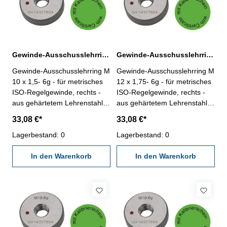
Gewinde-Ausschusslehrring M 10 x 1,5- 6g DIN 13
Gewinde-Ausschusslehrring M 12 x 1,75- 6g DIN 13
Gewinde-Ausschusslehrring M
Gewinde-Ausschusslehrring M
10 x 1,5- 6g - für metrisches
12 x 1,75- 6g - für metrisches
ISO-Regelgewinde, rechts -
ISO-Regelgewinde, rechts -
aus gehärtetem Lehrenstahl -
aus gehärtetem Lehrenstahl -
"Ausschuss", Norm DIN 13, 6g
"Ausschuss", Norm DIN 13, 6g
33,08 €*
33,08 €*
- mit Kalibrierschein nach
- mit Kalibrierschein nach
VDI/VDE/DGQ 2618/4.8
Lagerbestand: 0
VDI/VDE/DGQ 2618/4.8
Lagerbestand: 0
Abmessung: M 10 x 1,5
Abmessung: M 12 x 1,75
In den Warenkorb
In den Warenkorb