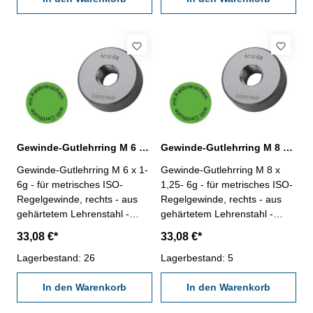
Gewinde-Gutlehrring M 6 x 1- 6g DIN 13
Gewinde-Gutlehrring M 8 x 1,25- 6g DIN 13
Gewinde-Gutlehrring M 6 x 1-
Gewinde-Gutlehrring M 8 x
6g - für metrisches ISO-
1,25- 6g - für metrisches ISO-
Regelgewinde, rechts - aus
Regelgewinde, rechts - aus
gehärtetem Lehrenstahl -
gehärtetem Lehrenstahl -
"Gut", Norm DIN 13, 6g - mit
"Gut", Norm DIN 13, 6g - mit
33,08 €*
33,08 €*
Kalibrierschein nach
Kalibrierschein nach
VDI/VDE/DGQ 2618/4.8
Lagerbestand: 26
VDI/VDE/DGQ 2618/4.8
Lagerbestand: 5
Abmessung: M 6 x 1
Abmessung: M 8 x 1,25
In den Warenkorb
In den Warenkorb