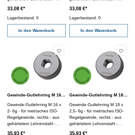
"Gut", Norm DIN 13, 6g - mit
"Gut", Norm DIN 13, 6g - mit
33,08 €*
33,08 €*
Kalibrierschein nach
Kalibrierschein nach
VDI/VDE/DGQ 2618/4.8
Lagerbestand: 0
VDI/VDE/DGQ 2618/4.8
Lagerbestand: 0
Abmessung: M 12 x 1,75
Abmessung: M 14 x 2
In den Warenkorb
In den Warenkorb
Gewinde-Gutlehrring M 16 x 2- 6g DIN 13
Gewinde-Gutlehrring M 18 x 2,5- 6g DIN 13
Gewinde-Gutlehrring M 16 x
Gewinde-Gutlehrring M 18 x
2- 6g - für metrisches ISO-
2,5- 6g - für metrisches ISO-
Regelgewinde, rechts - aus
Regelgewinde, rechts - aus
gehärtetem Lehrenstahl -
gehärtetem Lehrenstahl -
"Gut", Norm DIN 13, 6g - mit
"Gut", Norm DIN 13, 6g - mit
35,93 €*
35,93 €*