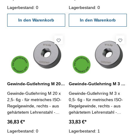
Kalibrierschein nach
Kalibrierschein nach
VDI/VDE/DGQ 2618/4.8
Lagerbestand: 0
VDI/VDE/DGQ 2618/4.8
Lagerbestand: 0
Abmessung: M 16 x 2
Abmessung: M 18 x 2,5
In den Warenkorb
In den Warenkorb
Gewinde-Gutlehrring M 20 x 2,5- 6g DIN 13
Gewinde-Gutlehrring M 3 x 0,5- 6g DIN 13
Gewinde-Gutlehrring M 20 x
Gewinde-Gutlehrring M 3 x
2,5- 6g - für metrisches ISO-
0,5- 6g - für metrisches ISO-
Regelgewinde, rechts - aus
Regelgewinde, rechts - aus
gehärtetem Lehrenstahl -
gehärtetem Lehrenstahl -
"Gut", Norm DIN 13, 6g - mit
"Gut", Norm DIN 13, 6g - mit
36,83 €*
33,83 €*
Kalibrierschein nach
Kalibrierschein nach
VDI/VDE/DGQ 2618/4.8
Lagerbestand: 0
VDI/VDE/DGQ 2618/4.8
Lagerbestand: 1