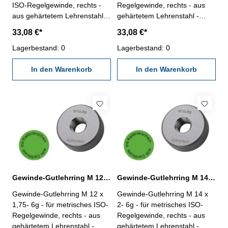
ISO-Regelgewinde, rechts -
Regelgewinde, rechts - aus
aus gehärtetem Lehrenstahl -
gehärtetem Lehrenstahl -
"Ausschuss", Norm DIN 13, 6g
"Gut", Norm DIN 13, 6g - mit
33,08 €*
33,08 €*
- mit Kalibrierschein nach
Kalibrierschein nach
VDI/VDE/DGQ 2618/4.8
Lagerbestand: 0
VDI/VDE/DGQ 2618/4.8
Lagerbestand: 0
Abmessung: M 8 x 1,25
Abmessung: M 10 x 1,5
In den Warenkorb
In den Warenkorb
Gewinde-Gutlehrring M 12 x 1,75- 6g DIN 13
Gewinde-Gutlehrring M 14 x 2- 6g DIN 13
Gewinde-Gutlehrring M 12 x
Gewinde-Gutlehrring M 14 x
1,75- 6g - für metrisches ISO-
2- 6g - für metrisches ISO-
Regelgewinde, rechts - aus
Regelgewinde, rechts - aus
gehärtetem Lehrenstahl -
gehärtetem Lehrenstahl -