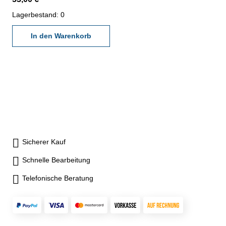
gültigen Vorschriften von
VDI/VDE/DGQ 2618 oder
Lagerbestand: 0
nach angegebenen
Werksnormen
In den Warenkorb
Sicherer Kauf
Schnelle Bearbeitung
Telefonische Beratung