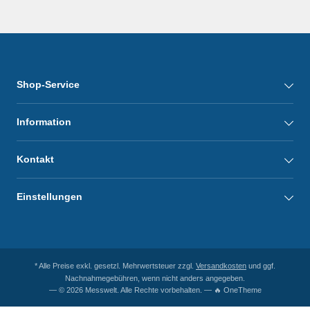
Shop-Service
Information
Kontakt
Einstellungen
* Alle Preise exkl. gesetzl. Mehrwertsteuer zzgl.
Versandkosten
und ggf.
Nachnahmegebühren, wenn nicht anders angegeben.
— © 2026 Messwelt. Alle Rechte vorbehalten. — 🔥 OneTheme