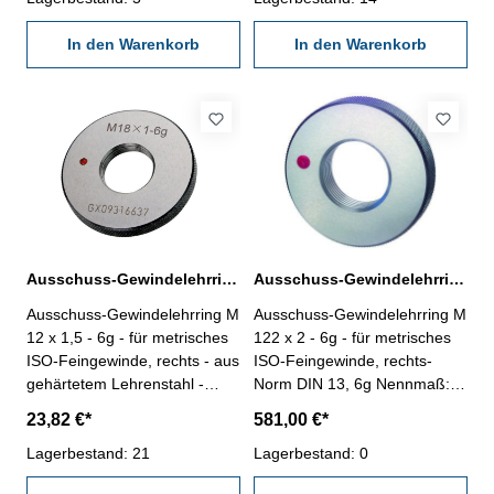
In den Warenkorb
In den Warenkorb
Ausschuss-Gewindelehrring M 12 x 1,5 - 6g DIN 13
Ausschuss-Gewindelehrring M 122 x 2 - 6g DIN 13
Ausschuss-Gewindelehrring M
Ausschuss-Gewindelehrring M
12 x 1,5 - 6g - für metrisches
122 x 2 - 6g - für metrisches
ISO-Feingewinde, rechts - aus
ISO-Feingewinde, rechts-
gehärtetem Lehrenstahl -
Norm DIN 13, 6g Nennmaß: M
Norm DIN 13, 6g Nennmaß: M
122 x 2
23,82 €*
581,00 €*
12 x 1,5
Lagerbestand: 21
Lagerbestand: 0