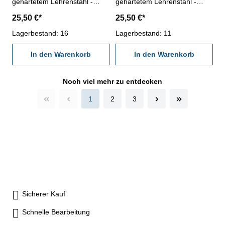
gehärtetem Lehrenstahl -
gehärtetem Lehrenstahl -
Norm DIN 13, 6g Nennmaß: M
Norm DIN 13, 6g Nennmaß: M
25,50 €*
25,50 €*
14 x 1,25
14 x 1,5
Lagerbestand: 16
Lagerbestand: 11
In den Warenkorb
In den Warenkorb
Noch viel mehr zu entdecken
1
2
3
Sicherer Kauf
Schnelle Bearbeitung