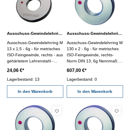
Ausschuss-Gewindelehrring M 13 x 1,5 - 6g DIN 13
Ausschuss-Gewindelehrring M 130 x 2 - 6g DIN 13
Ausschuss-Gewindelehrring M
Ausschuss-Gewindelehrring M
13 x 1,5 - 6g - für metrisches
130 x 2 - 6g - für metrisches
ISO-Feingewinde, rechts - aus
ISO-Feingewinde, rechts-
gehärtetem Lehrenstahl -
Norm DIN 13, 6g Nennmaß: M
Norm DIN 13, 6g Nennmaß: M
130 x 2
24,06 €*
607,00 €*
13 x 1,5
Lagerbestand: 13
Lagerbestand: 0
In den Warenkorb
In den Warenkorb