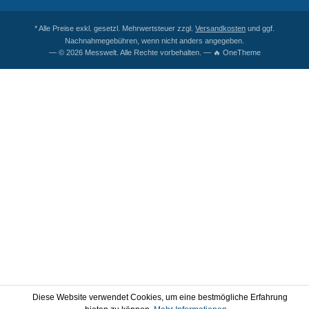
* Alle Preise exkl. gesetzl. Mehrwertsteuer zzgl.
Versandkosten
und ggf.
Nachnahmegebühren, wenn nicht anders angegeben.
— © 2026 Messwelt. Alle Rechte vorbehalten. — 🔥 OneTheme
Diese Website verwendet Cookies, um eine bestmögliche Erfahrung