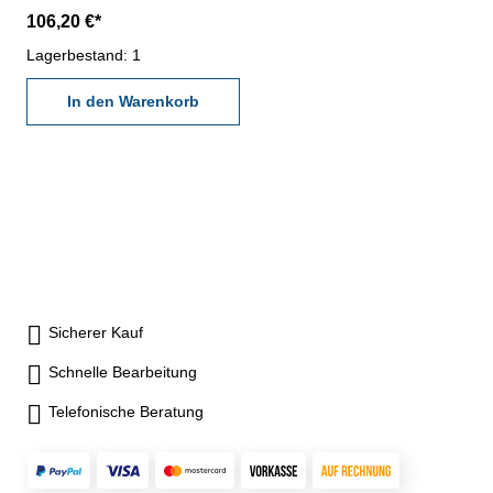
gehärtet - mit Ein/Aus-, Null-,
106,20 €*
Unit und Hold-Taste- Ablesung
0,01 mm / 0,0005"-
Lagerbestand: 1
Datenausgang RB 5-
Genauigkeit 0,03 m - im
In den Warenkorb
Behältnis/Kasten Messbereich
0 - 150 mm
Sicherer Kauf
Schnelle Bearbeitung
Telefonische Beratung