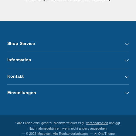
Shop-Service
Information
Kontakt
Einstellungen
* Alle Preise exkl. gesetzl. Mehrwertsteuer zzgl.
Versandkosten
und ggf.
Nachnahmegebühren, wenn nicht anders angegeben.
— © 2026 Messwelt. Alle Rechte vorbehalten. — 🔥 OneTheme