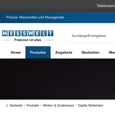
springen
Zur Hauptnavigation springen
Telefonisc
Präzise Messmittel und Messgeräte
Home
Produkte
Angebote
Neuheiten
We
Startseite
Produkte
Winkel- & Gradmesser
Digital-Stellwinkel
/
/
/