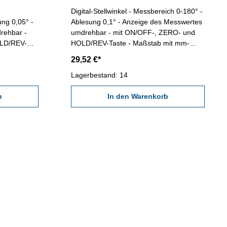
Digital-Stellwinkel - Messbereich 0-180° -
ung 0,05° -
Ablesung 0,1° - Anzeige des Messwertes
rehbar -
umdrehbar - mit ON/OFF-, ZERO- und
OLD/REV-
HOLD/REV-Taste - Maßstab mit mm-
erung -
Skalierung - Querschnitt 27,2 x 1,2 mm
29,52 €*
t 28 x 1,2 mm Länge 300 mm
Länge 200 mm
Lagerbestand: 14
b
In den Warenkorb