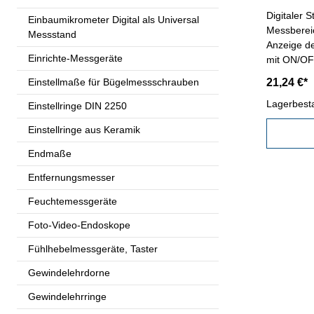
Digitaler 
Einbaumikrometer Digital als Universal
Messbereic
Messstand
Anzeige d
Einrichte-Messgeräte
mit ON/OF
Taste - Ma
Einstellmaße für Bügelmessschrauben
21,24 €*
Lagerbest
Einstellringe DIN 2250
Einstellringe aus Keramik
Endmaße
Entfernungsmesser
Feuchtemessgeräte
Foto-Video-Endoskope
Fühlhebelmessgeräte, Taster
Gewindelehrdorne
Gewindelehrringe