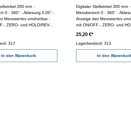
Stellwinkel 200 mm -
Digitaler Stellwinkel 300 mm -
h 0 - 360° - Ablesung 0,05° -
Messbereich 0 - 360° - Ables
es Messwertes umdrehbar -
Anzeige des Messwertes umd
F-, ZERO- und HOLD/REV-
mit ON/OFF-, ZERO- und H
ßstab mit mm-Skalierung -
Taste - Maßstab mit mm-Skali
25,20 €*
Querschnitt 28 x 1,2 mm Länge 200 mm
Querschnit
and: 317
Lagerbestand: 313
In den Warenkorb
In den Warenkor