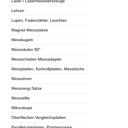
Laser / Lasermesswerkzeuge
Lehren
Lupen, Fadenzähler, Leuchten
Magnet-Messstative
Messkugeln
Messsäulen 90°
Messschieber-Messadapter
Messplatten, Kontrollplatten, Messtische
Messuhren
Messzeug-Sätze
Messstifte
Mikroskope
Oberflächen-Vergleichsplatten
Parallelunterlagen, Prismenpaare