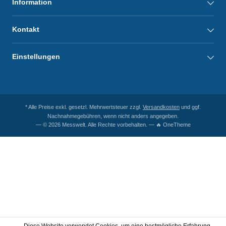
Information
Kontakt
Einstellungen
* Alle Preise exkl. gesetzl. Mehrwertsteuer zzgl.
Versandkosten
und ggf.
Nachnahmegebühren, wenn nicht anders angegeben.
— © 2026 Messwelt. Alle Rechte vorbehalten. — 🔥 OneTheme