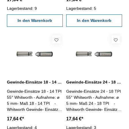
TPI (Threads Per Inch/Zoll) -
TPI (Threads Per Inch/Zoll) -
Gang pro Zoll
Lagerbestand: 9
Gang pro Zoll
Lagerbestand: 5
In den Warenkorb
In den Warenkorb
Gewinde-Einsätze 18 - 14 TPI 55° Whitworth Gewinde
Gewinde-Einsätze 24 - 18 TPI 55° Whitworth Gewinde
Gewinde-Einsätze 18 - 14 TPI
Gewinde-Einsätze 24 - 18 TPI
55° Whitworth - Aufnahme: ø
55° Whitworth - Aufnahme: ø
5 mm- Maß 18 - 14 TPI -
5 mm- Maß 24 - 18 TPI -
Whitworth Gewinde- Einsätze,
Whitworth Gewinde- Einsätze,
Lieferung paarweise-
Lieferung paarweise-
17,64 €*
17,64 €*
TPI (Threads Per Inch/Zoll) -
TPI (Threads Per Inch/Zoll) -
Gang pro Zoll
Lagerbestand: 4
Gang pro Zoll
Lagerbestand: 3