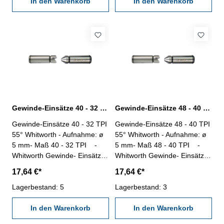
In den Warenkorb
In den Warenkorb
Gewinde-Einsätze 40 - 32 TPI 55° Whitworth Gewinde
Gewinde-Einsätze 48 - 40 TPI 55° Whitworth Gewinde
Gewinde-Einsätze 40 - 32 TPI
Gewinde-Einsätze 48 - 40 TPI
55° Whitworth - Aufnahme: ø
55° Whitworth - Aufnahme: ø
5 mm- Maß 40 - 32 TPI -
5 mm- Maß 48 - 40 TPI -
Whitworth Gewinde- Einsätze,
Whitworth Gewinde- Einsätze,
Lieferung paarweise-
Lieferung paarweise-
17,64 €*
17,64 €*
TPI (Threads Per Inch/Zoll) -
TPI (Threads Per Inch/Zoll) -
Gang pro Zoll
Lagerbestand: 5
Gang pro Zoll
Lagerbestand: 3
In den Warenkorb
In den Warenkorb