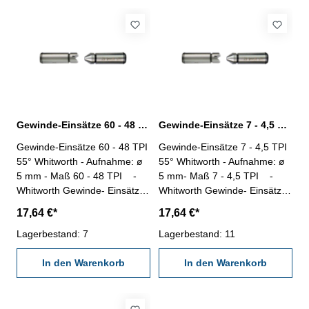
Gewinde-Einsätze 60 - 48 TPI 55° Whitworth-Gewinde
Gewinde-Einsätze 7 - 4,5 TPI 55° Whitworth Gewinde
Gewinde-Einsätze 60 - 48 TPI
Gewinde-Einsätze 7 - 4,5 TPI
55° Whitworth - Aufnahme: ø
55° Whitworth - Aufnahme: ø
5 mm - Maß 60 - 48 TPI -
5 mm- Maß 7 - 4,5 TPI -
Whitworth Gewinde- Einsätze,
Whitworth Gewinde- Einsätze,
Lieferung paarweise-
Lieferung paarweise-
17,64 €*
17,64 €*
TPI (Threads Per Inch/Zoll) -
TPI (Threads Per Inch/Zoll) -
Gang pro Zoll
Lagerbestand: 7
Gang pro Zoll
Lagerbestand: 11
In den Warenkorb
In den Warenkorb