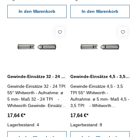
In den Warenkorb
In den Warenkorb
Gewinde-Einsätze 32 - 24 TPI 55° Whitworth Gewinde
Gewinde-Einsätze 4,5 - 3,5 TPI 55° Whitworth Gewinde
Gewinde-Einsätze 32 - 24 TPI
Gewinde-Einsätze 4,5 - 3,5
55° Whitworth - Aufnahme: ø
TPI 55° Whitworth -
5 mm- Maß 32 - 24 TPI -
Aufnahme: ø 5 mm- Maß 4,5 -
Whitworth Gewinde- Einsätze,
3,5 TPI - Whitworth
Lieferung paarweise-
Gewinde- Einsätze, Lieferung
17,64 €*
17,64 €*
TPI (Threads Per Inch/Zoll) -
paarweise- TPI (Threads Per
Gang pro Zoll
Lagerbestand: 4
Inch/Zoll) - Gang pro Zoll
Lagerbestand: 8