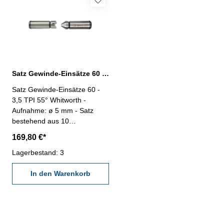
Satz Gewinde-Einsätze 60 - 3,5 TPI 55° Whitworth Gewinde
Satz Gewinde-Einsätze 60 -
3,5 TPI 55° Whitworth -
Aufnahme: ø 5 mm - Satz
bestehend aus 10
Einsatzpaaren ( Art.-Nr.
169,80 €*
309.098.0 - 309.098.9) -
Whitworth Gewinde- Einsätze,
Lagerbestand: 3
Maß: 60 - 3,5 TPI -
TPI (Threads per Inch/Zoll) -
In den Warenkorb
Gang pro Zoll