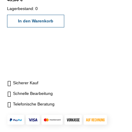
Kalibrierlabor- nach den
gültigen Vorschriften von
Lagerbestand: 0
VDI/VDE/DGQ 2618 oder
nach angegebenen
In den Warenkorb
Werksnormen
Sicherer Kauf
Schnelle Bearbeitung
Telefonische Beratung