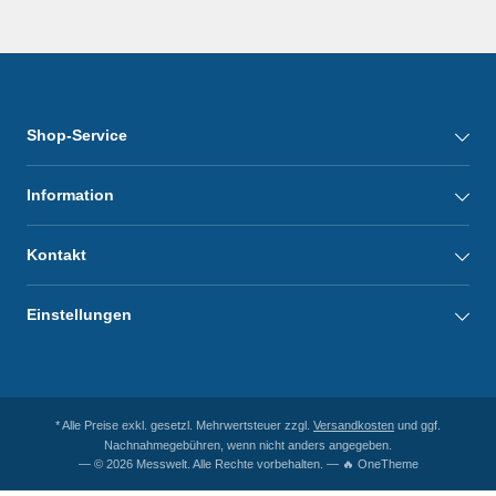
Shop-Service
Information
Kontakt
Einstellungen
* Alle Preise exkl. gesetzl. Mehrwertsteuer zzgl.
Versandkosten
und ggf.
Nachnahmegebühren, wenn nicht anders angegeben.
— © 2026 Messwelt. Alle Rechte vorbehalten. — 🔥 OneTheme