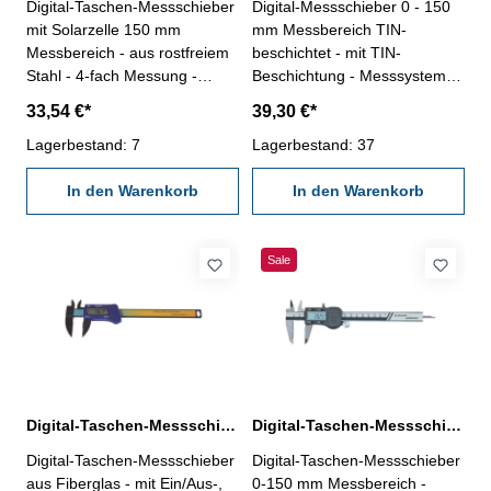
Digital-Taschen-Messschieber
Digital-Messschieber 0 - 150
mit Solarzelle 150 mm
mm Messbereich TIN-
Messbereich - aus rostfreiem
beschichtet - mit TIN-
Stahl - 4-fach Messung -
Beschichtung - Messsystem
Ablesung 0,01 mm / 0,0005",
mit 3 V - Elektronik im
33,54 €*
39,30 €*
umschaltbar - Genauigkeit:
Metallgehäuse (robust) -
0,03 mm - im Behältnis/Kasten
Lagerbestand: 7
Maßstab mit Glasschiene für
Lagerbestand: 37
Messbereich 0 - 150 mm
genauere Abtastung - aus
In den Warenkorb
rostfreiem Stahl, gehärtet - 4-
In den Warenkorb
fach Messung - mit Ein/Aus-,
Null-, Unit- und Hold-Taste
(mit der Hold-Taste kann das
Sale
Messergebnis für spätere
Auswertung festgehalten
werden) - Datenausgang RB
5- verwendbar mit oder ohne
Antriebsrolle (Passstück im
Lieferumfang)- im
Behältnis/Kasten Messbereich
Digital-Taschen-Messschieber 0-150 mm aus Fiberglas
Digital-Taschen-Messschieber 0-150 mm DIN 862 3V
0 - 150 mm
Digital-Taschen-Messschieber
Digital-Taschen-Messschieber
aus Fiberglas - mit Ein/Aus-,
0-150 mm Messbereich -