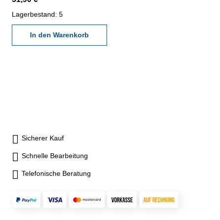
ABS-Funktion - Ablesung 0,01
mm - Genauigkeit 0,03 mm -
Lagerbestand: 5
Datenausgang RS232C (RB5)
- im Behältnis/Kasten
In den Warenkorb
Messbereich 0-150 mm
Sicherer Kauf
Schnelle Bearbeitung
Telefonische Beratung