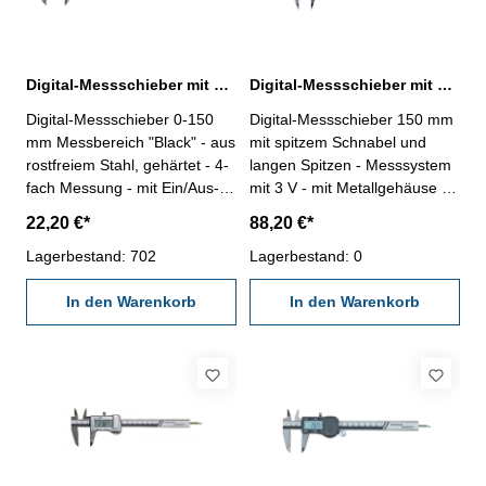
Digital-Messschieber mit Rolle "Black" 0-150 mm
Digital-Messschieber mit spitzem Schnabel und langen Spitzen 0-150 mm 3 V
Digital-Messschieber 0-150
Digital-Messschieber 150 mm
mm Messbereich "Black" - aus
mit spitzem Schnabel und
rostfreiem Stahl, gehärtet - 4-
langen Spitzen - Messsystem
fach Messung - mit Ein/Aus-,
mit 3 V - mit Metallgehäuse -
mm/inch- und Null-Taste - mit
aus rostfreiem Stahl, gehärtet
22,20 €*
88,20 €*
Staub und
- 4-fach Messung - mit
wasserabstoßenden
Lagerbestand: 702
Ein/Aus-, Null-, Unit- und Hold-
Lagerbestand: 0
Skalierungsfolien - Ablesung
Taste- Ablesung 0,01 mm /
0,01 mm / 0,0005" -
In den Warenkorb
0,0005"- Datenausgang RB 5-
In den Warenkorb
Genauigkeit 0,03 mm -
im Behältnis/Kasten
Datenausgang RS232C (RB2)
Messbereich: 0 - 150 mm
- im Behältnis/Kasten
Länge der Spitzen: 45 mm
Messbereich 0-150 mm