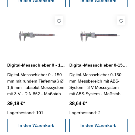
die Anzeigeart zwischen
In den Warenkorb
Messbereich 0 - 150 mm
In den Warenkorb
mm/INCH/Bruch umgestellt
werden - Genauigkeit 0,03
mm - Datenausgang RS232C
(RB6) - inkl. Kalibrierschein -
im Behältnis / Kasten
Messbereich 0-150 mm
Digital-Messschieber 0 - 150 mm mit rundem Tiefenmaß ABS-System
Digital-Messschieber 0-150 mm ABS-System DIN 862
Digital-Messschieber 0 - 150
Digital-Messschieber 0-150
mm mit rundem Tiefenmaß Ø
mm Messbereich mit ABS-
1,6 mm - absolut Messsystem
System - 3 V-Messsystem -
mit 3 V - DIN 862 - Maßstab
mit ABS-System - Maßstab mit
mit Glasschiene für genauere
Glasschiene für genauere
39,18 €*
38,64 €*
Abtastung - keine
Abtastung - keine
Messgeschwindigkeitsbegrenz
Lagerbestand: 101
Messgeschwindigkeitsbegrenz
Lagerbestand: 2
ung - aus rostfreiem Stahl,
ung - aus rostfreiem Stahl,
gehärtet - 4-Fach Messung -
In den Warenkorb
gehärtet - 4-Fach Messung -
In den Warenkorb
Genauigkeit 0,03 mm - mit
Genauigkeit 0,03 mm - mit