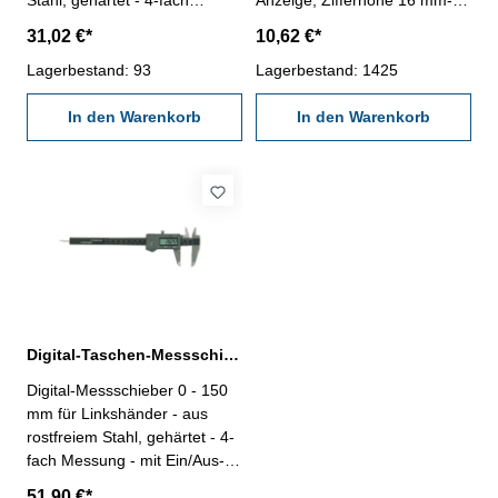
Stahl, gehärtet - 4-fach
Anzeige, Zifferhöhe 16 mm-
Messung - mit Ein/Aus-, Null-
mit Ein/Aus-, Null- und
31,02 €*
10,62 €*
und mm/inch-Taste - Ablesung
mm/inch-Taste - Ablesung 0,1
0,01 mm, 0,0005" oder 1/128"
Lagerbestand: 93
mm / 0,005" - Schnabellänge
Lagerbestand: 1425
- Genauigkeit 0,03 mm -
40 mm Messbereich: 0 - 150
Datenausgang RS232C (RB2)
In den Warenkorb
mm
In den Warenkorb
- im Behältnis / Kasten
Messbereich 0-150 mm
Digital-Taschen-Messschieber für Linkshänder 0 - 150 mm
Digital-Messschieber 0 - 150
mm für Linkshänder - aus
rostfreiem Stahl, gehärtet - 4-
fach Messung - mit Ein/Aus-,
Null- und mm/inch-Taste - mit
51,90 €*