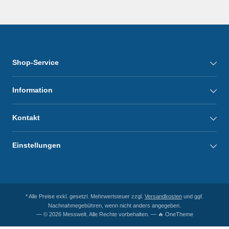
Shop-Service
Information
Kontakt
Einstellungen
* Alle Preise exkl. gesetzl. Mehrwertsteuer zzgl.
Versandkosten
und ggf.
Nachnahmegebühren, wenn nicht anders angegeben.
— © 2026 Messwelt. Alle Rechte vorbehalten. — 🔥 OneTheme