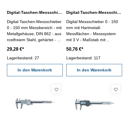
Digital-Taschen-Messschieber 0 - 150 mm DIN 862
Digital-Taschen-Messschieber 0 - 150 mm mit Hartmetall-Messflächen
Digital-Taschen-Messschieber
Digital Messschieber 0 - 150
0 - 150 mm Messbereich - mit
mm mit Hartmetall-
Metallgehäuse, DIN 862 - aus
Messflächen - Messsystem
rostfreiem Stahl, gehärtet - 4-
mit 3 V - Maßstab mit
Fach Messung - mit Ein/Aus-,
Glasschiene für genauere
29,28 €*
50,76 €*
mm/inch- und Null-Taste -
Abtastung - aus rostfreiem
Ablesung 0,01 mm / 0,0005" -
Lagerbestand: 27
Stahl, gehärtet - 4-fach
Lagerbestand: 117
Genauigkeit 0,03 mm - im Etui
Messung - mit Ein/Aus-, Null-,
Messbereich 0 - 150 mm
In den Warenkorb
Unit- und Hold-Taste (mit der
In den Warenkorb
Hold-Taste kann das
Messergebnis für spätere
Auswertung festgehalten
werden) - Datenausgang RB
5- verwendbar mit oder ohne
Antriebsrolle (Passstück im
Lieferumfang)- im
Behältnis/Kasten Messbereich
0-150 mm