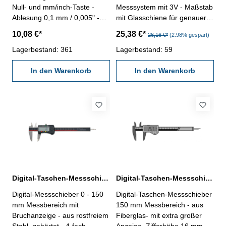
Null- und mm/inch-Taste -
Messsystem mit 3V - Maßstab
Ablesung 0,1 mm / 0,005" -
mit Glasschiene für genauere
Schnabellänge 40 mm
Abtastung - aus rostfreiem
10,08 €*
25,38 €*
26,16 €*
(2.98% gespart)
Messbereich: 0 - 150 mm
Stahl, gehärtet - 4-fach
Lagerbestand: 361
Messung - mit Ein/Aus-, Null-,
Lagerbestand: 59
Unit- und Hold-Taste (mit der
In den Warenkorb
Hold-Taste kann das
In den Warenkorb
Messergebnis für spätere
Auswertung festgehalten
werden) - Datenausgang RB
5- verwendbar mit oder ohne
Antriebsrolle (Passstück im
Lieferumfang)- im
Behältnis/Kasten Messbereich
0-150 mm
Digital-Taschen-Messschieber 0-150 mm mit Bruchanzeige
Digital-Taschen-Messschieber 150 mm Messbereich aus Fiberglas
Digital-Messschieber 0 - 150
Digital-Taschen-Messschieber
mm Messbereich mit
150 mm Messbereich - aus
Bruchanzeige - aus rostfreiem
Fiberglas- mit extra großer