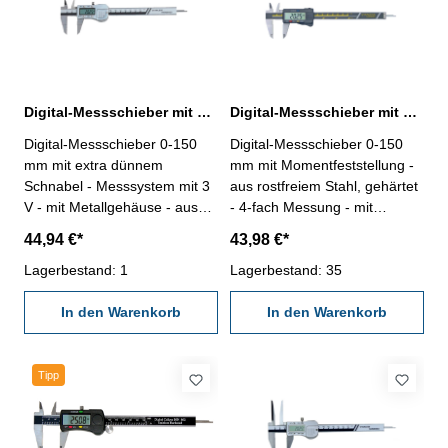
Auswertung festgehalten
ohne Antriebsrolle
werden) - Datenausgang RB
(Passstück im Lieferumfang) -
5- verwendbar mit oder ohne
im Behältnis/Kasten
Antriebsrolle (Passstück im
Messbereich 0 - 150 mm
Lieferumfang)- im
Behältnis/Kasten Messbereich
Digital-Messschieber mit extra dünnem Schnabel 0-150 mm 3 V
Digital-Messschieber mit Momentfeststellung 0-150 mm DIN 862
0 - 150 mm
Digital-Messschieber 0-150
Digital-Messschieber 0-150
mm mit extra dünnem
mm mit Momentfeststellung -
Schnabel - Messsystem mit 3
aus rostfreiem Stahl, gehärtet
V - mit Metallgehäuse - aus
- 4-fach Messung - mit
rostfreiem Stahl, gehärtet - 4-
Ein/Aus-, Null- und mm/inch-
44,94 €*
43,98 €*
fach Messung - mit Ein/Aus-,
Taste- Ablesung 0,01 mm /
Null-, Unit- und Hold-Taste-
Lagerbestand: 1
0,0005"- Datenausgang
Lagerbestand: 35
Ablesung 0,01 mm / 0,0005"-
RS232C (RB 1)- im
Datenausgang RB 5- im
In den Warenkorb
Behältnis/Kasten Messbereich
In den Warenkorb
Behältnis/Kasten
0-150 mm
Messbereich: 0 - 150 mm
Schnabellänge: 40 mm
Tipp
Stärke: 18 mm abgesetzt auf
0,75 mm