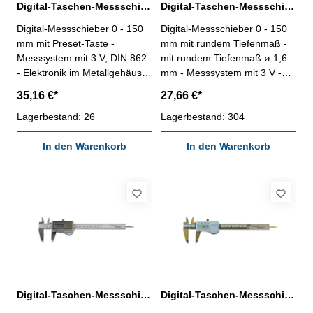
Digital-Taschen-Messschieber 0 - 150 mm mit Preset-Taste
Digital-Taschen-Messschieber 0 - 150 mm mit rundem Tiefenmaß 3V DIN 862
Digital-Messschieber 0 - 150
Digital-Messschieber 0 - 150
mm mit Preset-Taste -
mm mit rundem Tiefenmaß -
Messsystem mit 3 V, DIN 862
mit rundem Tiefenmaß ø 1,6
- Elektronik im Metallgehäuse
mm - Messsystem mit 3 V -
(robust) - Maßstab mit
Maßstab mit Glasschiene für
35,16 €*
27,66 €*
Glasschiene für genauere
genauere Abtastung - aus
Abtastung - aus rostfreiem
Lagerbestand: 26
rostfreiem Stahl, gehärtet - 4-
Lagerbestand: 304
Stahl, gehärtet - 4-fach
fach Messung - mit Ein/Aus-,
Messung - mit Ein/Aus-,
In den Warenkorb
Null-, Unit- und Hold-Taste
In den Warenkorb
Set/Preset-Taste ,
(mit der Hold-Taste kann das
Anfangswert kann beliebig
Messergebnis für spätere
gesetzt werden-
Auswertung festgehalten
Datenausgang RB 5-
werden) - Datenausgang RB
verwendbar mit oder ohne
5- verwendbar mit oder ohne
Antriebsrolle (Passstück im
Antriebsrolle (Passstück im
Lieferumfang)- im
Lieferumfang)- im
Behältnis/Kasten Messbereich
Behältnis/Kasten Messbereich
0-150 mm
0-150 mm
Digital-Taschen-Messschieber 0 - 150 mm mit Solarzelle
Digital-Taschen-Messschieber 0 - 150 mm TIN-beschichtet DIN 862