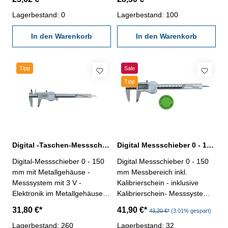
Ablesung 0,01 mm / 0,0005"-
Ein/Aus-, Null-, und mm/inch-
Innen-Messung ab 10 mm
Lagerbestand: 0
Taste- Datenausgang RB2-
Lagerbestand: 100
Messbereich 0-150 mm
Ablesung 0,01 mm- in
In den Warenkorb
Kunststoffkassette
In den Warenkorb
Tipp
Sale
Tipp
Digital -Taschen-Messschieber 0 - 150 mm mit Metallgehäuse DIN 862
Digital Messschieber 0 - 150 mm inkl. Kalibrierschein 3V DIN 862
Digital-Messschieber 0 - 150
Digital Messschieber 0 - 150
mm mit Metallgehäuse -
mm Messbereich inkl.
Messsystem mit 3 V -
Kalibrierschein - inklusive
Elektronik im Metallgehäuse
Kalibrierschein- Messsystem
(robust) - Maßstab mit
mit 3 V - Elektronik im
31,80 €*
41,90 €*
43,20 €*
(3.01% gespart)
Glasschiene für genauere
Metallgehäuse (robust) -
Abtastung - aus rostfreiem
Lagerbestand: 260
Maßstab mit Glasschiene für
Lagerbestand: 32