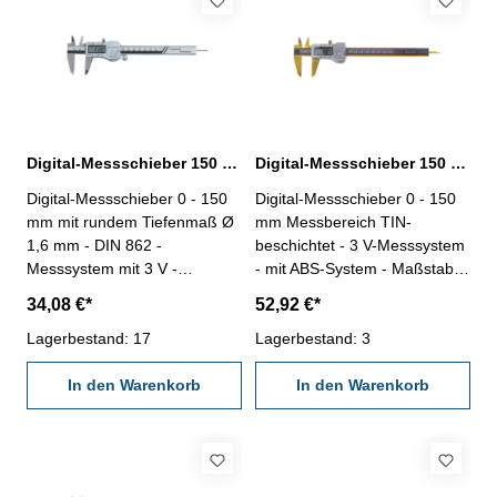
Datenausgang RS232C (RB6)
5- im Behältnis/Kasten
- im Behältnis / Kasten
Messbereich 0-150 mm
Messbereich 0-150 mm
Digital-Messschieber 150 mm mit rundem Tiefenmaß DIN 862
Digital-Messschieber 150 mm TIN-beschichtet DIN 862
Digital-Messschieber 0 - 150
Digital-Messschieber 0 - 150
mm mit rundem Tiefenmaß Ø
mm Messbereich TIN-
1,6 mm - DIN 862 -
beschichtet - 3 V-Messsystem
Messsystem mit 3 V -
- mit ABS-System - Maßstab
Elektronik im Metallgehäuse
mit Glasschiene für genauere
34,08 €*
52,92 €*
(robust) - Maßstab mit
Abtastung - keine
Glasschiene für genauere
Lagerbestand: 17
Messgeschwindigkeitsbegrenz
Lagerbestand: 3
Abtastung - aus rostfreiem
ung - aus rostfreiem Stahl,
Stahl, gehärtet - 4-fach
In den Warenkorb
gehärtet - 4-Fach Messung -
In den Warenkorb
Messung - mit Ein/Aus-, Null-,
Genauigkeit 0,03 mm - mit
Unit- und Hold-Taste (mit der
ORIGIN-, Unit-, Ein/Aus- und
Hold-Taste kann das
0/ABS-Taste- Datenausgang
Messergebnis für spätere
RB5 - verwendbar mit oder