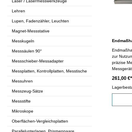
Laser / Lasermesswerkzeuge
Lehren
Lupen, Fadenzähler, Leuchten
Magnet-Messstative
Endmaßhal
Messkugeln
Endmaßhalter - sehr stabile 
Messsäulen 90°
zur Nutzu
Messschieber-Messadapter
präzise M
Messplatten, Kontrollplatten, Messtische
261,00 €*
Messuhren
Lagerbest
Messzeug-Sätze
Messstifte
Mikroskope
Oberflächen-Vergleichsplatten
Parallelunterlagen, Prismenpaare