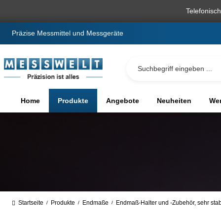
springen
Zur Hauptnavigation springen
Telefonisc
Präzise Messmittel und Messgeräte
Home
Produkte
Angebote
Neuheiten
We
Startseite
Produkte
Endmaße
Endmaß-Halter und -Zubehör, sehr stab
/
/
/