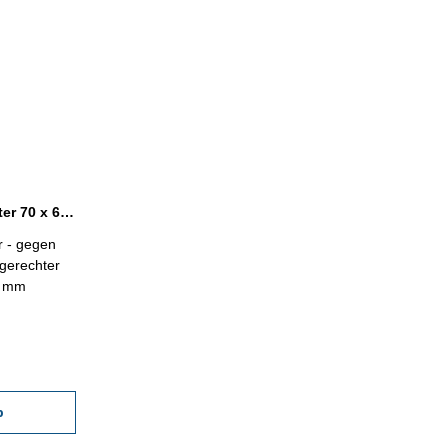
Seitenhalter für Endmaßhalter 70 x 60 x 8 mm
en
x 8 mm
b