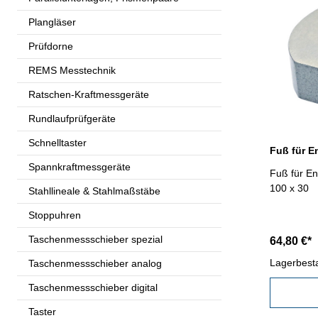
Plangläser
Prüfdorne
REMS Messtechnik
Ratschen-Kraftmessgeräte
Rundlaufprüfgeräte
Schnelltaster
Fuß für E
Spannkraftmessgeräte
Fuß für E
100 x 30
Stahllineale & Stahlmaßstäbe
Stoppuhren
Taschenmessschieber spezial
64,80 €*
Lagerbest
Taschenmessschieber analog
Taschenmessschieber digital
Taster