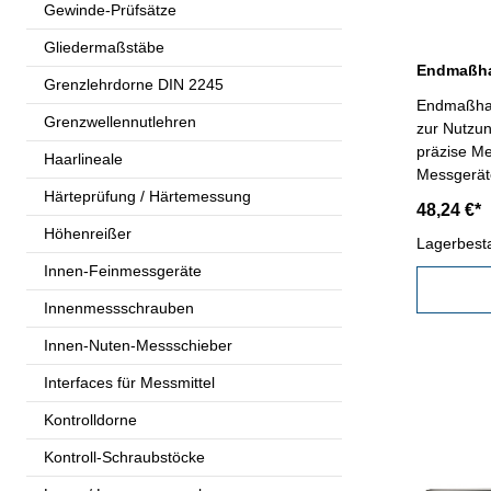
Gewinde-Prüfsätze
Gliedermaßstäbe
Endmaßhal
Grenzlehrdorne DIN 2245
Endmaßhalt
Grenzwellennutlehren
zur Nutzu
präzise M
Haarlineale
Härteprüfung / Härtemessung
48,24 €*
Höhenreißer
Lagerbest
Innen-Feinmessgeräte
Innenmessschrauben
Innen-Nuten-Messschieber
Interfaces für Messmittel
Kontrolldorne
Kontroll-Schraubstöcke