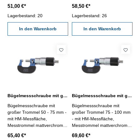
Messspindel Ø 8 mm,
Messspindel Ø 8 mm,
51,00 €*
58,50 €*
Spindelsteigung 1,0 mm -
Spindelsteigung 1,0 mm -
Ablesung 0,01 mm,
Lagerbestand: 20
Ablesung 0,01 mm,
Lagerbestand: 26
Genauigkeit nach DIN 863 -
Genauigkeit nach DIN 863 -
mit Friktionsratsche - im
In den Warenkorb
mit Friktionsratsche - mit
In den Warenkorb
Behältnis/Kasten Messbereich
Einstellmaß - im
0 - 25 mm
Behältnis/Kasten Messbereich
25 - 50 mm
Bügelmessschraube mit großer Trommel 50 - 75 mm DIN 863
Bügelmessschraube mit großer Trommel 75 - 100 mm DIN 863
Bügelmessschraube mit
Bügelmessschraube mit
großer Trommel 50 - 75 mm -
großer Trommel 75 - 100 mm
mit HM-Messfläche,
- mit HM-Messfläche,
Messtrommel mattverchromt -
Messtrommel mattverchromt -
Messspindel Ø 8 mm,
Messspindel Ø 8 mm,
65,40 €*
69,60 €*
Spindelsteigung 1,0 mm -
Spindelsteigung 1,0 mm -