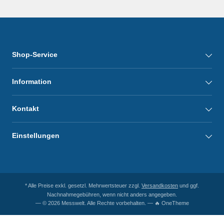
Shop-Service
Information
Kontakt
Einstellungen
* Alle Preise exkl. gesetzl. Mehrwertsteuer zzgl.
Versandkosten
und ggf.
Nachnahmegebühren, wenn nicht anders angegeben.
— © 2026 Messwelt. Alle Rechte vorbehalten. — 🔥 OneTheme