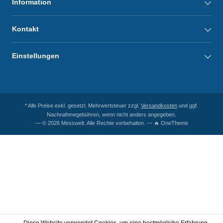
Information
Kontakt
Einstellungen
* Alle Preise exkl. gesetzl. Mehrwertsteuer zzgl.
Versandkosten
und ggf.
Nachnahmegebühren, wenn nicht anders angegeben.
— © 2026 Messwelt. Alle Rechte vorbehalten. — 🔥 OneTheme