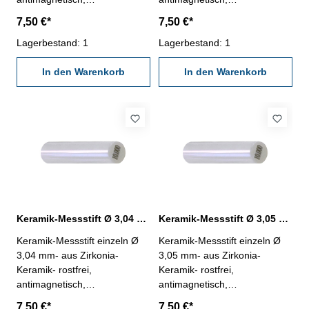
verschleißarm- Härte HV
verschleißarm- Härte HV
7,50 €*
7,50 €*
1250- Werkstatt-Ausführung-
1250- Werkstatt-Ausführung-
Länge 50 mm- Genauigkeit <
Lagerbestand: 1
Länge 50 mm- Genauigkeit <
Lagerbestand: 1
± 0,0015 mm- in Kunststoff-
± 0,0015 mm- in Kunststoff-
Dose
In den Warenkorb
Dose
In den Warenkorb
Keramik-Messstift Ø 3,04 mm ± 0,0015 mm
Keramik-Messstift Ø 3,05 mm ± 0,0015 mm
Keramik-Messstift einzeln Ø
Keramik-Messstift einzeln Ø
3,04 mm- aus Zirkonia-
3,05 mm- aus Zirkonia-
Keramik- rostfrei,
Keramik- rostfrei,
antimagnetisch,
antimagnetisch,
verschleißarm- Härte HV
verschleißarm- Härte HV
7,50 €*
7,50 €*