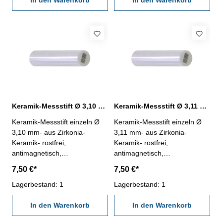
Dose
In den Warenkorb
Dose
In den Warenkorb
Keramik-Messstift Ø 3,10 mm ± 0,0015 mm
Keramik-Messstift Ø 3,11 mm ± 0,0015 mm
Keramik-Messstift einzeln Ø
Keramik-Messstift einzeln Ø
3,10 mm- aus Zirkonia-
3,11 mm- aus Zirkonia-
Keramik- rostfrei,
Keramik- rostfrei,
antimagnetisch,
antimagnetisch,
verschleißarm- Härte HV
verschleißarm- Härte HV
7,50 €*
7,50 €*
1250- Werkstatt-Ausführung-
1250- Werkstatt-Ausführung-
Länge 50 mm- Genauigkeit <
Lagerbestand: 1
Länge 50 mm- Genauigkeit <
Lagerbestand: 1
± 0,0015 mm- in Kunststoff-
± 0,0015 mm- in Kunststoff-
Dose
In den Warenkorb
Dose
In den Warenkorb