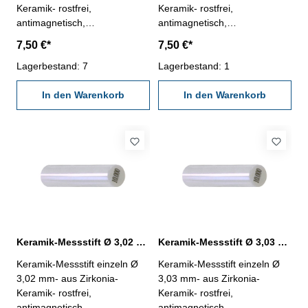
Keramik- rostfrei,
Keramik- rostfrei,
antimagnetisch,
antimagnetisch,
verschleißarm- Härte HV
verschleißarm- Härte HV
7,50 €*
7,50 €*
1250- Werkstatt-Ausführung-
1250- Werkstatt-Ausführung-
Länge 50 mm- Genauigkeit <
Lagerbestand: 7
Länge 50 mm- Genauigkeit <
Lagerbestand: 1
± 0,0015 mm- in Kunststoff-
± 0,0015 mm- in Kunststoff-
Dose
In den Warenkorb
Dose
In den Warenkorb
Keramik-Messstift Ø 3,02 mm ± 0,0015 mm
Keramik-Messstift Ø 3,03 mm ± 0,0015 mm
Keramik-Messstift einzeln Ø
Keramik-Messstift einzeln Ø
3,02 mm- aus Zirkonia-
3,03 mm- aus Zirkonia-
Keramik- rostfrei,
Keramik- rostfrei,
antimagnetisch,
antimagnetisch,