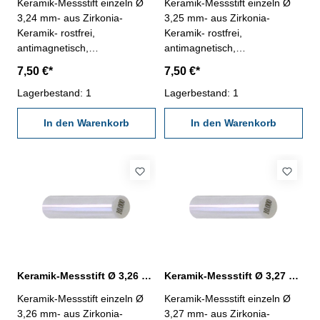
Keramik-Messstift einzeln Ø
Keramik-Messstift einzeln Ø
3,24 mm- aus Zirkonia-
3,25 mm- aus Zirkonia-
Keramik- rostfrei,
Keramik- rostfrei,
antimagnetisch,
antimagnetisch,
verschleißarm- Härte HV
verschleißarm- Härte HV
7,50 €*
7,50 €*
1250- Werkstatt-Ausführung-
1250- Werkstatt-Ausführung-
Länge 50 mm- Genauigkeit <
Lagerbestand: 1
Länge 50 mm- Genauigkeit <
Lagerbestand: 1
± 0,0015 mm- in Kunststoff-
± 0,0015 mm- in Kunststoff-
Dose
In den Warenkorb
Dose
In den Warenkorb
Keramik-Messstift Ø 3,26 mm ± 0,0015 mm
Keramik-Messstift Ø 3,27 mm ± 0,0015 mm
Keramik-Messstift einzeln Ø
Keramik-Messstift einzeln Ø
3,26 mm- aus Zirkonia-
3,27 mm- aus Zirkonia-