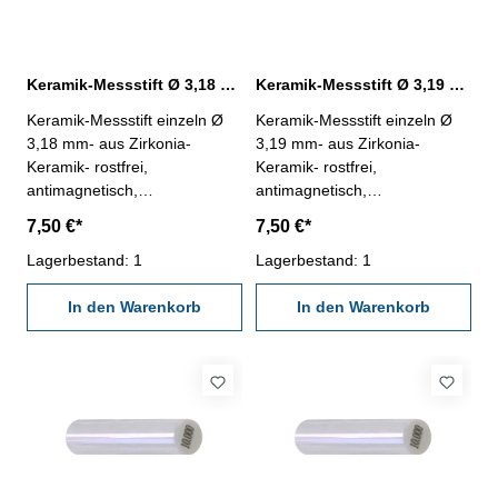
Keramik-Messstift Ø 3,18 mm ± 0,0015 mm
Keramik-Messstift Ø 3,19 mm ± 0,0015 mm
Keramik-Messstift einzeln Ø
Keramik-Messstift einzeln Ø
3,18 mm- aus Zirkonia-
3,19 mm- aus Zirkonia-
Keramik- rostfrei,
Keramik- rostfrei,
antimagnetisch,
antimagnetisch,
verschleißarm- Härte HV
verschleißarm- Härte HV
7,50 €*
7,50 €*
1250- Werkstatt-Ausführung-
1250- Werkstatt-Ausführung-
Länge 50 mm- Genauigkeit <
Lagerbestand: 1
Länge 50 mm- Genauigkeit <
Lagerbestand: 1
± 0,0015 mm- in Kunststoff-
± 0,0015 mm- in Kunststoff-
Dose
In den Warenkorb
Dose
In den Warenkorb