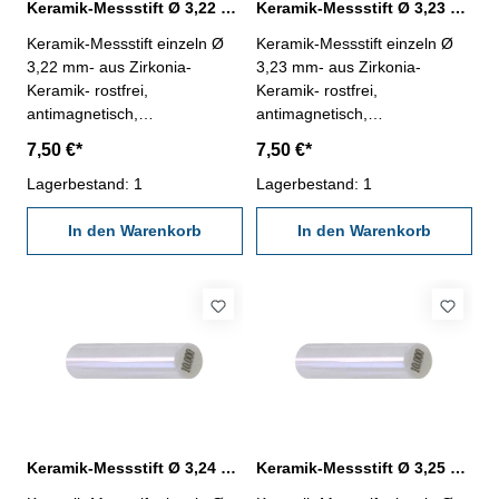
Keramik-Messstift Ø 3,22 mm ± 0,0015 mm
Keramik-Messstift Ø 3,23 mm ± 0,0015 mm
Keramik-Messstift einzeln Ø
Keramik-Messstift einzeln Ø
3,22 mm- aus Zirkonia-
3,23 mm- aus Zirkonia-
Keramik- rostfrei,
Keramik- rostfrei,
antimagnetisch,
antimagnetisch,
verschleißarm- Härte HV
verschleißarm- Härte HV
7,50 €*
7,50 €*
1250- Werkstatt-Ausführung-
1250- Werkstatt-Ausführung-
Länge 50 mm- Genauigkeit <
Lagerbestand: 1
Länge 50 mm- Genauigkeit <
Lagerbestand: 1
± 0,0015 mm- in Kunststoff-
± 0,0015 mm- in Kunststoff-
Dose
In den Warenkorb
Dose
In den Warenkorb
Keramik-Messstift Ø 3,24 mm ± 0,0015 mm
Keramik-Messstift Ø 3,25 mm ± 0,0015 mm