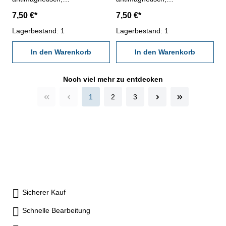
verschleißarm- Härte HV
verschleißarm- Härte HV
7,50 €*
7,50 €*
1250- Werkstatt-Ausführung-
1250- Werkstatt-Ausführung-
Länge 50 mm- Genauigkeit <
Lagerbestand: 1
Länge 50 mm- Genauigkeit <
Lagerbestand: 1
± 0,0015 mm- in Kunststoff-
± 0,0015 mm- in Kunststoff-
Dose
In den Warenkorb
Dose
In den Warenkorb
Noch viel mehr zu entdecken
1
2
3
Sicherer Kauf
Schnelle Bearbeitung