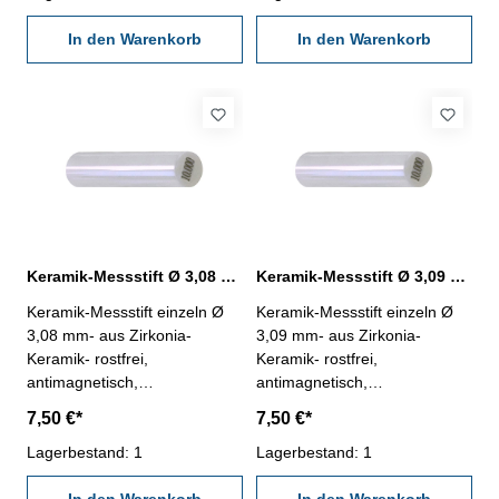
± 0,0015 mm- in Kunststoff-
± 0,0015 mm- in Kunststoff-
Dose
In den Warenkorb
Dose
In den Warenkorb
Keramik-Messstift Ø 3,08 mm ± 0,0015 mm
Keramik-Messstift Ø 3,09 mm ± 0,0015 mm
Keramik-Messstift einzeln Ø
Keramik-Messstift einzeln Ø
3,08 mm- aus Zirkonia-
3,09 mm- aus Zirkonia-
Keramik- rostfrei,
Keramik- rostfrei,
antimagnetisch,
antimagnetisch,
verschleißarm- Härte HV
verschleißarm- Härte HV
7,50 €*
7,50 €*
1250- Werkstatt-Ausführung-
1250- Werkstatt-Ausführung-
Länge 50 mm- Genauigkeit <
Lagerbestand: 1
Länge 50 mm- Genauigkeit <
Lagerbestand: 1
± 0,0015 mm- in Kunststoff-
± 0,0015 mm- in Kunststoff-