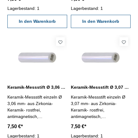
1250- Werkstatt-Ausführung-
1250- Werkstatt-Ausführung-
Länge 50 mm- Genauigkeit <
Lagerbestand: 1
Länge 50 mm- Genauigkeit <
Lagerbestand: 1
± 0,0015 mm- in Kunststoff-
± 0,0015 mm- in Kunststoff-
Dose
In den Warenkorb
Dose
In den Warenkorb
Keramik-Messstift Ø 3,06 mm ± 0,0015 mm
Keramik-Messstift Ø 3,07 mm ± 0,0015 mm
Keramik-Messstift einzeln Ø
Keramik-Messstift einzeln Ø
3,06 mm- aus Zirkonia-
3,07 mm- aus Zirkonia-
Keramik- rostfrei,
Keramik- rostfrei,
antimagnetisch,
antimagnetisch,
verschleißarm- Härte HV
verschleißarm- Härte HV
7,50 €*
7,50 €*
1250- Werkstatt-Ausführung-
1250- Werkstatt-Ausführung-
Länge 50 mm- Genauigkeit <
Lagerbestand: 1
Länge 50 mm- Genauigkeit <
Lagerbestand: 1