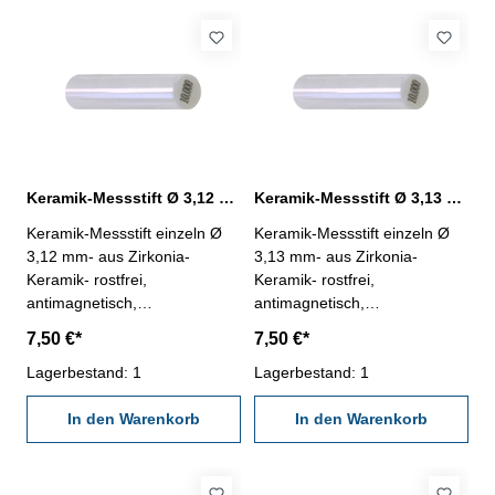
Keramik-Messstift Ø 3,12 mm ± 0,0015 mm
Keramik-Messstift Ø 3,13 mm ± 0,0015 mm
Keramik-Messstift einzeln Ø
Keramik-Messstift einzeln Ø
3,12 mm- aus Zirkonia-
3,13 mm- aus Zirkonia-
Keramik- rostfrei,
Keramik- rostfrei,
antimagnetisch,
antimagnetisch,
verschleißarm- Härte HV
verschleißarm- Härte HV
7,50 €*
7,50 €*
1250- Werkstatt-Ausführung-
1250- Werkstatt-Ausführung-
Länge 50 mm- Genauigkeit <
Lagerbestand: 1
Länge 50 mm- Genauigkeit <
Lagerbestand: 1
± 0,0015 mm- in Kunststoff-
± 0,0015 mm- in Kunststoff-
Dose
In den Warenkorb
Dose
In den Warenkorb