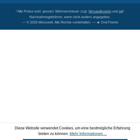
* Alle Preise exkl. gesetzl. Mehrwertsteuer zzgl.
Versandkosten
und ggf.
Nachnahmegebühren, wenn nicht anders angegeben.
— © 2026 Messwelt. Alle Rechte vorbehalten. — 🔥 OneTheme
Diese Website verwendet Cookies, um eine bestmögliche Erfahrung
bieten zu können.
Mehr Informationen ...