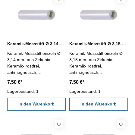
Keramik-Messstift Ø 3,14 mm ± 0,0015 mm
Keramik-Messstift Ø 3,15 mm ± 0,0015 mm
Keramik-Messstift einzeln Ø
Keramik-Messstift einzeln Ø
3,14 mm- aus Zirkonia-
3,15 mm- aus Zirkonia-
Keramik- rostfrei,
Keramik- rostfrei,
antimagnetisch,
antimagnetisch,
verschleißarm- Härte HV
verschleißarm- Härte HV
7,50 €*
7,50 €*
1250- Werkstatt-Ausführung-
1250- Werkstatt-Ausführung-
Länge 50 mm- Genauigkeit <
Lagerbestand: 1
Länge 50 mm- Genauigkeit <
Lagerbestand: 1
± 0,0015 mm- in Kunststoff-
± 0,0015 mm- in Kunststoff-
Dose
In den Warenkorb
Dose
In den Warenkorb