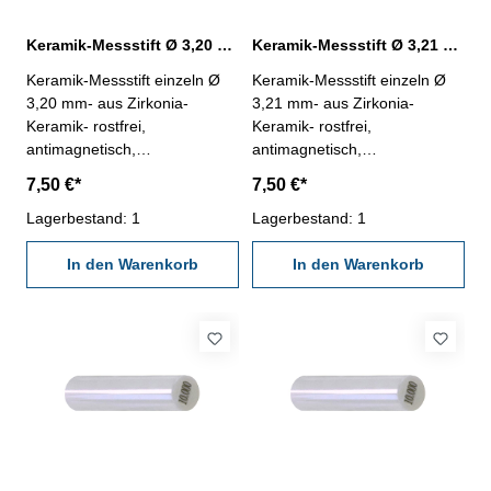
Keramik-Messstift Ø 3,20 mm ± 0,0015 mm
Keramik-Messstift Ø 3,21 mm ± 0,0015 mm
Keramik-Messstift einzeln Ø
Keramik-Messstift einzeln Ø
3,20 mm- aus Zirkonia-
3,21 mm- aus Zirkonia-
Keramik- rostfrei,
Keramik- rostfrei,
antimagnetisch,
antimagnetisch,
verschleißarm- Härte HV
verschleißarm- Härte HV
7,50 €*
7,50 €*
1250- Werkstatt-Ausführung-
1250- Werkstatt-Ausführung-
Länge 50 mm- Genauigkeit <
Lagerbestand: 1
Länge 50 mm- Genauigkeit <
Lagerbestand: 1
± 0,0015 mm- in Kunststoff-
± 0,0015 mm- in Kunststoff-
Dose
In den Warenkorb
Dose
In den Warenkorb