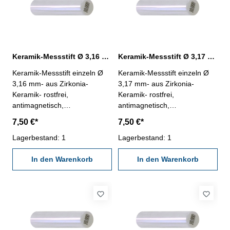
Keramik-Messstift Ø 3,16 mm ± 0,0015 mm
Keramik-Messstift Ø 3,17 mm ± 0,0015 mm
Keramik-Messstift einzeln Ø
Keramik-Messstift einzeln Ø
3,16 mm- aus Zirkonia-
3,17 mm- aus Zirkonia-
Keramik- rostfrei,
Keramik- rostfrei,
antimagnetisch,
antimagnetisch,
verschleißarm- Härte HV
verschleißarm- Härte HV
7,50 €*
7,50 €*
1250- Werkstatt-Ausführung-
1250- Werkstatt-Ausführung-
Länge 50 mm- Genauigkeit <
Lagerbestand: 1
Länge 50 mm- Genauigkeit <
Lagerbestand: 1
± 0,0015 mm- in Kunststoff-
± 0,0015 mm- in Kunststoff-
Dose
In den Warenkorb
Dose
In den Warenkorb