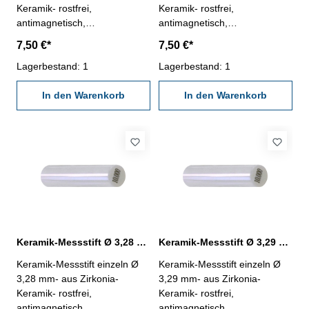
Keramik- rostfrei,
Keramik- rostfrei,
antimagnetisch,
antimagnetisch,
verschleißarm- Härte HV
verschleißarm- Härte HV
7,50 €*
7,50 €*
1250- Werkstatt-Ausführung-
1250- Werkstatt-Ausführung-
Länge 50 mm- Genauigkeit <
Lagerbestand: 1
Länge 50 mm- Genauigkeit <
Lagerbestand: 1
± 0,0015 mm- in Kunststoff-
± 0,0015 mm- in Kunststoff-
Dose
In den Warenkorb
Dose
In den Warenkorb
Keramik-Messstift Ø 3,28 mm ± 0,0015 mm
Keramik-Messstift Ø 3,29 mm ± 0,0015 mm
Keramik-Messstift einzeln Ø
Keramik-Messstift einzeln Ø
3,28 mm- aus Zirkonia-
3,29 mm- aus Zirkonia-
Keramik- rostfrei,
Keramik- rostfrei,
antimagnetisch,
antimagnetisch,