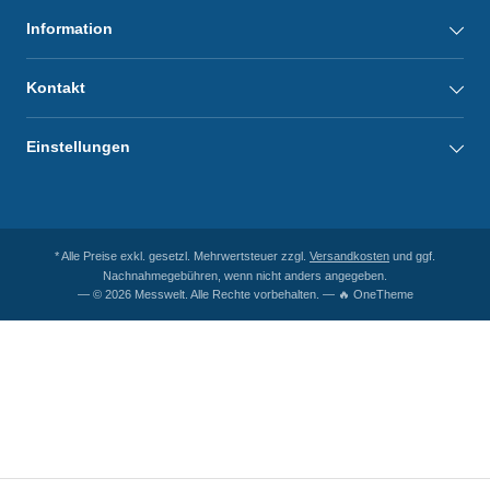
Information
Kontakt
Einstellungen
* Alle Preise exkl. gesetzl. Mehrwertsteuer zzgl.
Versandkosten
und ggf.
Nachnahmegebühren, wenn nicht anders angegeben.
— © 2026 Messwelt. Alle Rechte vorbehalten. — 🔥 OneTheme