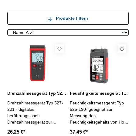
Produkte filtern
Drehzahlmessgerät Typ 527-201 mit LCD-Hintergrundbeleuchtung
Feuchtigkeitsmessgerät Typ 525-190 mit Messspitzen
Drehzahlmessgerät Typ 527-
Feuchtigkeitsmessgerät Typ
201 - digitales,
525-190- geeignet zur
berührungsloses
Messung des
Drehzahlmessgerät zur
Feuchtigkeitsgehalts von Holz
Messung der Drehzahl von
und Baustoffen- Messung der
26,25 €*
37,45 €*
Motoren und anderen
Umgebungstemperatur und