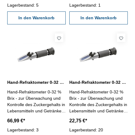
Maschinen- mit LCD-
Lagerbestand: 5
Luftfeuchtigkeit- mit
Lagerbestand: 1
Hintergrundbeleuchtung-
Messspitzen-
automatischer Messbereich-
In den Warenkorb
Einzelpunktmessung und
In den Warenkorb
Anzeige bis 99999,
Mittelwertmessung an
Überlastanzeige "OL"- zur
mehreren Punkten-
Drehzahlmessung und
Maximal-/Minimalwertmessun
Umdrehungszählung-
g- integriete Kennwerte für 7
Max/Min und HOLD-Funktion-
verschiedene Holz- und
Signaltrigger / Laser-Ein-
Baustoffarten-
Anzeige- Aktualisierungsrate:
Datenhaltefunktion-
1s bis 7s ( > 120 U/min für
automatische Abschaltung-
1s)- Zielabstand 50 - 200 mm-
Batteriestandsanzeige- 3 x 1,5
Messwinkel ± 30°-
V Alkaline-Batterien
Hand-Refraktometer 0-32 % Brix Messbereich mit Edelstahlgehäuse
Hand-Refraktometer 0-32 % Brix Messbereich mit Kunststoffgehäuse
Stromversorgung: 3 x AAA
Hand-Refraktometer 0-32 %
Hand-Refraktometer 0-32 %
Batterien- Anzeige für
Brix - zur Überwachung und
Brix - zur Überwachung und
niedrigen Batteriestand /
Kontrolle des Zuckergehalts in
Kontrolle des Zuckergehalts in
automatische Abschaltung-
Lebensmitteln und Getränken
Lebensmitteln und Getränken
Abmessung : 183,8 x 56 x 34
(Fruchtsäfte,
(Fruchtsäfte,
mm- Gewicht : 85g (ohne
66,99 €*
22,75 €*
Erfrischungsgetränke, Wein)-
Erfrischungsgetränke, Wein)-
Batterien)
zur Konzentrationskontrolle
Lagerbestand: 3
zur Konzentrationskontrolle
Lagerbestand: 20