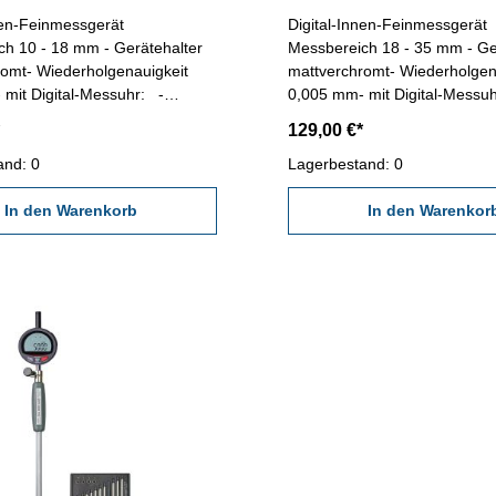
nen-Feinmessgerät
Digital-Innen-Feinmessgerät
h 10 - 18 mm - Gerätehalter
Messbereich 18 - 35 mm - Ge
omt- Wiederholgenauigkeit
mattverchromt- Wiederholgen
mit Digital-Messuhr: -
0,005 mm- mit Digital-Messu
0,01 mm - Genauigkeit: 0,01
Ablesung 0,01 mm - Genauig
129,00 €*
erholgenauigkeit: 0,01 mm -
mm - Wiederholgenauigkeit
ung umkehrbar - Messkraft ≤
and: 0
Messrichtung umkehrbar - M
Lagerbestand: 0
eset: Anfangswert setzen- im
2.2 N - Preset: Anfangswert 
Kasten Messtiefe: 100 mm
In den Warenkorb
Behältnis/Kasten Messtiefe:
In den Warenkor
ch: 10 - 18 mm
Messbereich: 18 - 35 mm