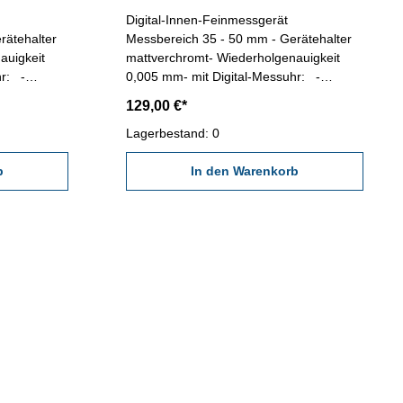
Digital-Innen-Feinmessgerät
rätehalter
Messbereich 35 - 50 mm - Gerätehalter
auigkeit
mattverchromt- Wiederholgenauigkeit
hr: -
0,005 mm- mit Digital-Messuhr: -
keit: 0,01
Ablesung 0,01 mm - Genauigkeit: 0,01
129,00 €*
: 0,01 mm -
mm - Wiederholgenauigkeit: 0,01 mm -
esskraft ≤
Messrichtung umkehrbar - Messkraft ≤
Lagerbestand: 0
setzen- im
2.2 N - Preset: Anfangswert setzen- im
 150 mm
b
Behältnis/Kasten Messtiefe: 150 mm
In den Warenkorb
Messbereich: 35 - 50 mm