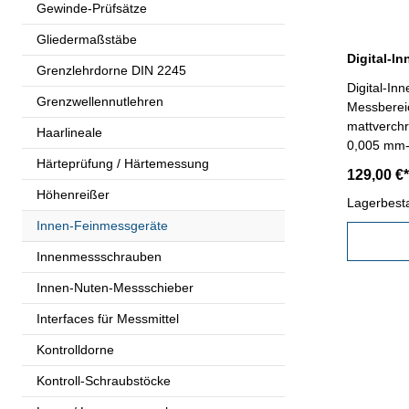
Gewinde-Prüfsätze
Gliedermaßstäbe
Grenzlehrdorne DIN 2245
Digital-In
Grenzwellennutlehren
Messberei
mattverchr
Haarlineale
0,005 mm- 
Härteprüfung / Härtemessung
Ablesung 
129,00 €*
mm - Wied
Höhenreißer
Messricht
Lagerbest
2.2 N - Pr
Innen-Feinmessgeräte
Behältnis/
Innenmessschrauben
Messberei
Innen-Nuten-Messschieber
Interfaces für Messmittel
Kontrolldorne
Kontroll-Schraubstöcke