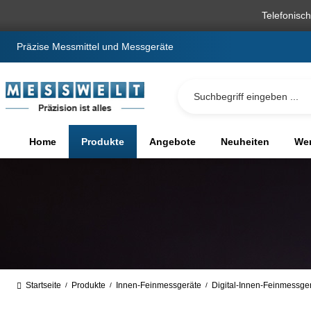
springen
Zur Hauptnavigation springen
Telefonisc
Präzise Messmittel und Messgeräte
Home
Produkte
Angebote
Neuheiten
We
Startseite
Produkte
Innen-Feinmessgeräte
Digital-Innen-Feinmessge
/
/
/