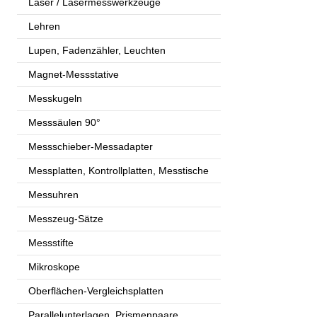
Laser / Lasermesswerkzeuge
Lehren
Lupen, Fadenzähler, Leuchten
Magnet-Messstative
Messkugeln
Messsäulen 90°
Messschieber-Messadapter
Messplatten, Kontrollplatten, Messtische
Messuhren
Messzeug-Sätze
Messstifte
Mikroskope
Oberflächen-Vergleichsplatten
Parallelunterlagen, Prismenpaare