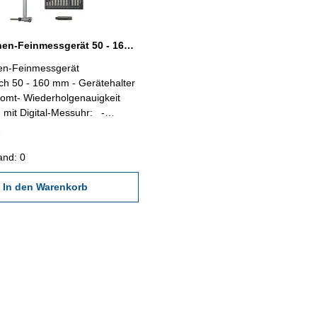
Digital-Innen-Feinmessgerät 50 - 160 mm
nen-Feinmessgerät
ch 50 - 160 mm - Gerätehalter
omt- Wiederholgenauigkeit
mit Digital-Messuhr: -
0,01 mm - Genauigkeit: 0,01
erholgenauigkeit: 0,01 mm -
ung umkehrbar - Messkraft ≤
and: 0
eset: Anfangswert setzen- im
Kasten Messtiefe: 150 mm
In den Warenkorb
ch: 50 - 160 mm