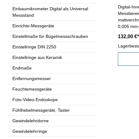
Digital-In
Einbaumikrometer Digital als Universal
Messbereic
Messstand
mattverchr
Einrichte-Messgeräte
0,005 mm- 
Ablesung 
Einstellmaße für Bügelmessschrauben
132,00 €*
mm - Wied
Messricht
Lagerbest
Einstellringe DIN 2250
2.2 N - Pr
Einstellringe aus Keramik
Behältnis/
Messberei
Endmaße
Entfernungsmesser
Feuchtemessgeräte
Foto-Video-Endoskope
Fühlhebelmessgeräte, Taster
Gewindelehrdorne
Gewindelehrringe