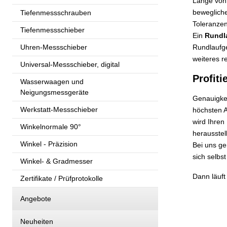
Länge von 
bewegliche
Tiefenmessschrauben
Toleranzen
Tiefenmessschieber
Ein
Rundl
Uhren-Messschieber
Rundlaufge
weiteres re
Universal-Messschieber, digital
Profit
Wasserwaagen und
Neigungsmessgeräte
Genauigkei
Werkstatt-Messschieber
höchsten A
wird Ihren
Winkelnormale 90°
herausstel
Winkel - Präzision
Bei uns ge
sich selbs
Winkel- & Gradmesser
Dann läuft
Zertifikate / Prüfprotokolle
Angebote
Neuheiten