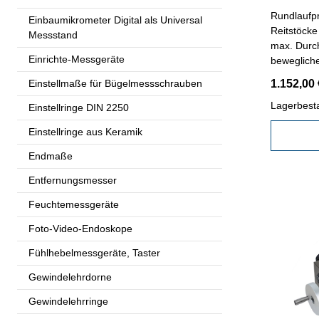
Rundlaufpr
Einbaumikrometer Digital als Universal
Reitstöcke
Messstand
max. Durc
Einrichte-Messgeräte
bewegliche
Messstati
Einstellmaße für Bügelmessschrauben
1.152,00 
Querarm 
- Genauigeit 0,02 
Lagerbest
Einstellringe DIN 2250
mm Gesam
Einstellringe aus Keramik
Speditions
unsere Li
Endmaße
Entfernungsmesser
Feuchtemessgeräte
Foto-Video-Endoskope
Fühlhebelmessgeräte, Taster
Gewindelehrdorne
Gewindelehrringe