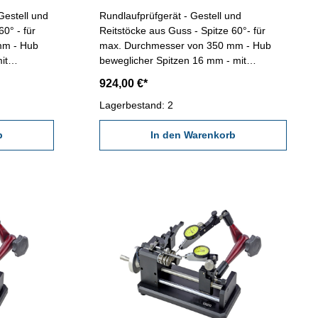
Gestell und
Rundlaufprüfgerät - Gestell und
0° - für
Reitstöcke aus Guss - Spitze 60°- für
mm - Hub
max. Durchmesser von 350 mm - Hub
it
beweglicher Spitzen 16 mm - mit
6 mm
Messstativ: Säule 12 x 176 mm
924,00 €*
nahme 8 mm
Querarm 10 x 150 mm Aufnahme 8 mm
n Sie
- Genauigeit 0,02 mm Messbereich: 500
Lagerbestand: 2
mm Gesamtlänge: 920 mm
b
Speditionsware! Bitte beachten Sie
In den Warenkorb
unsere Lieferbedingungen!