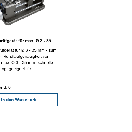
Rundlaufprüfgerät für max. Ø 3 - 35 mm
üfgerät für Ø 3 - 35 mm - zum
r Rundlaufgenauigkeit von
r max. Ø 3 - 35 mm- schnelle
rung, geeignet für
sungen- mit zwei Messstativen
hme von Messuhren oder
rn mit Aufnahme Ø 8-
and: 0
an zwei Stellen gleichzeitig
mit Hand-Drehrad
In den Warenkorb