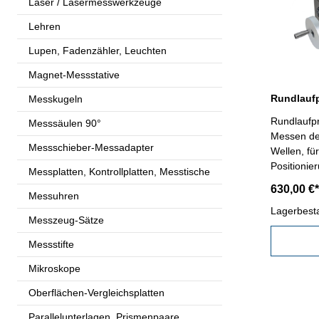
Laser / Lasermesswerkzeuge
Lehren
Lupen, Fadenzähler, Leuchten
Magnet-Messstative
Messkugeln
Rundlaufpr
Messsäulen 90°
Messen de
Messschieber-Messadapter
Wellen, fü
Positionie
Messplatten, Kontrollplatten, Messtische
Serienmes
630,00 €*
Messuhren
zur Aufna
Feinzeige
Lagerbest
Messzeug-Sätze
Messungen 
möglich- 
Messstifte
Mikroskope
Oberflächen-Vergleichsplatten
Parallelunterlagen, Prismenpaare