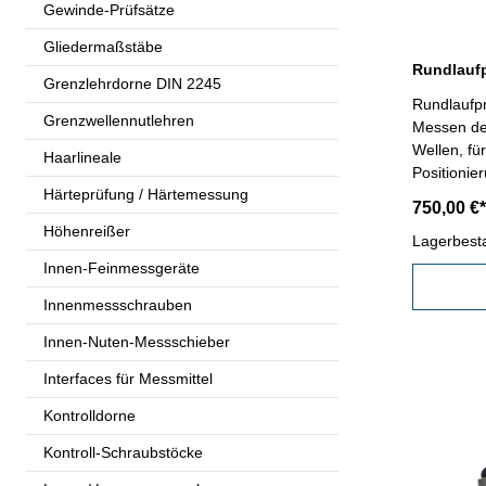
Gewinde-Prüfsätze
Gliedermaßstäbe
Grenzlehrdorne DIN 2245
Rundlaufpr
Grenzwellennutlehren
Messen de
Wellen, fü
Haarlineale
Positionie
Härteprüfung / Härtemessung
Serienmes
750,00 €*
zur Aufna
Höhenreißer
Feinzeige
Lagerbest
Messungen 
Innen-Feinmessgeräte
möglich- 
Innenmessschrauben
Innen-Nuten-Messschieber
Interfaces für Messmittel
Kontrolldorne
Kontroll-Schraubstöcke