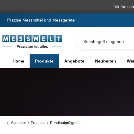
springen
Zur Hauptnavigation springen
Telefonisc
Präzise Messmittel und Messgeräte
Home
Produkte
Angebote
Neuheiten
We
Startseite
Produkte
Rundlaufprüfgeräte
/
/