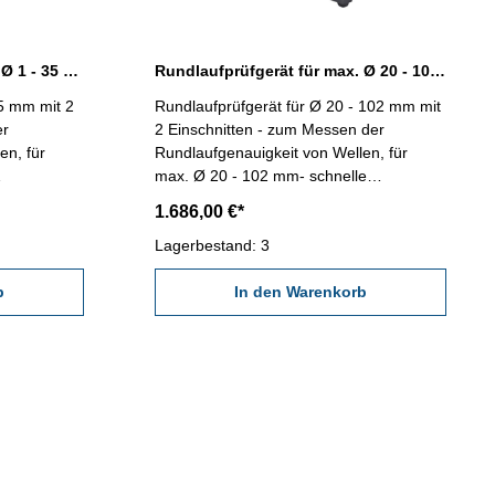
Rundlaufprüfgerät für max. Ø 1 - 35 mm mit 2 Einschnitten
Rundlaufprüfgerät für max. Ø 20 - 102 mm mit 2 Einschnitten
35 mm mit 2
Rundlaufprüfgerät für Ø 20 - 102 mm mit
er
2 Einschnitten - zum Messen der
en, für
Rundlaufgenauigkeit von Wellen, für
max. Ø 20 - 102 mm- schnelle
Positionierung, geeignet für
1.686,00 €*
essstativen
Serienmessungen- mit zwei Messstativen
 oder
zur Aufnahme von Messuhren oder
Lagerbestand: 3
8-
Feinzeigern mit Aufnahme Ø 8-
eichzeitig
b
Messungen an zwei Stellen gleichzeitig
In den Warenkorb
ieferung
möglich- mit Hand-Drehrad- Lieferung
erfolgt ohne Messuhr bzw.
ehör
Fühlhebelmessgerät (als Zubehör
erhältlich)