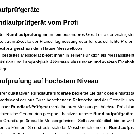
ufprüfgeräte
ndlaufprüfgerät vom Profi
 der
Rundlaufprüfung
nimmt ein besonderes Gerät eine der wichtigsten
r, zum Zwecke der Planschlagmessung oder für das schlichte Prüfen vo
ufprüfgerät
aus dem Hause Messwelt.com.
s bestelltes Messgerät bietet Ihnen in seiner Funktion als Messassistent
äzision und Langlebigkeit. Akkuraten Messungen und exakten Ergebnis
ege.
aufprüfung auf höchstem Niveau
rer qualitativen
Rundlaufprüfgeräte
begleitet Sie dank des einsatzst
terialwahl der aus Guss bestehenden Reitstöcke und der Gestelle unse
 Unser
Rundlauf-Prüfgerät
verleiht Ihren Messungen höchste Präzision
chiedliche Geometrien geeignet, besitzen unsere
Rundlaufprüfgeräte
ie Grundlage für exakte Messergebnisse. Selbstverständlich bieten wir
n zu können. So erstreckt sich der Messbereich unserer
Rundlaufprü