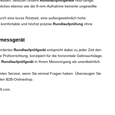
leisten, besitzen unsere
Rundlaufprüfgeräte
Hub-fähige,
welches ebenso wie die 8-mm-Aufnahme keinerlei ungewollte
rch eine kurze Rüstzeit, eine außergewöhnlich hohe
e komfortable und höchst präzise
Rundlaufprüfung
ohne
fmessgerät
eordertes
Rundlaufprüfgerät
entspricht dabei zu jeder Zeit den
 Prüfvorrichtung, konzipiert für die horizontale Gebrauchslage,
s
Rundlaufprüfgerät
in Ihrem Messvorgang als unentbehrlich
enten Service, wenn Sie einmal Fragen haben. Überzeugen Sie
blen B2B-Onlineshop.
t.com.