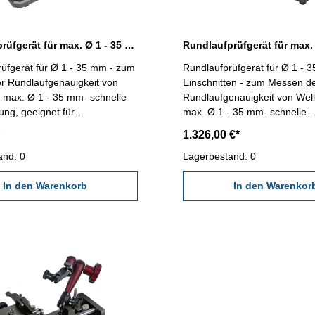
Rundlaufprüfgerät für max. Ø 1 - 35 mm
üfgerät für Ø 1 - 35 mm - zum
Rundlaufprüfgerät für Ø 1 - 
r Rundlaufgenauigkeit von
Einschnitten - zum Messen d
r max. Ø 1 - 35 mm- schnelle
Rundlaufgenauigkeit von Well
rung, geeignet für
max. Ø 1 - 35 mm- schnelle
sungen- mit zwei Messstativen
Positionierung, geeignet für
1.326,00 €*
hme von Messuhren oder
Serienmessungen- mit zwei M
rn mit Aufnahme Ø 8-
and: 0
zur Aufnahme von Messuhren
Lagerbestand: 0
an zwei Stellen gleichzeitig
Feinzeigern mit Aufnahme Ø 
mit Hand-Drehrad
In den Warenkorb
Messungen an zwei Stellen gl
In den Warenkor
möglich- mit Hand-Drehrad- L
erfolgt ohne Messuhr bzw.
Fühlhebelmessgerät (als Zub
erhältlich)