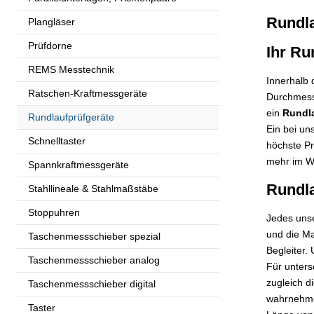
Rundla
Plangläser
Prüfdorne
Ihr Ru
REMS Messtechnik
Innerhalb
Ratschen-Kraftmessgeräte
Durchmesse
ein
Rundla
Rundlaufprüfgeräte
Ein bei un
Schnelltaster
höchste Pr
mehr im W
Spannkraftmessgeräte
Rundl
Stahllineale & Stahlmaßstäbe
Stoppuhren
Jedes unse
und die Ma
Taschenmessschieber spezial
Begleiter.
Taschenmessschieber analog
Für unters
zugleich d
Taschenmessschieber digital
wahrnehme
Taster