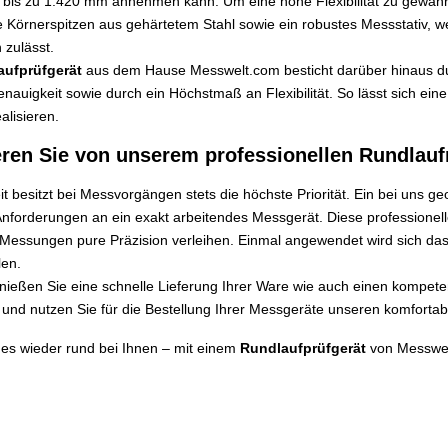
bis zu 1.420 mm annehmen kann. Um eine hohe Flexibilität zu gewähr
 Körnerspitzen aus gehärtetem Stahl sowie ein robustes Messstativ, 
 zulässt.
aufprüfgerät
aus dem Hause Messwelt.com besticht darüber hinaus du
nauigkeit sowie durch ein Höchstmaß an Flexibilität. So lässt sich ein
alisieren.
ieren Sie von unserem professionellen Rundlau
t besitzt bei Messvorgängen stets die höchste Priorität. Ein bei uns g
nforderungen an ein exakt arbeitendes Messgerät. Diese professionelle
 Messungen pure Präzision verleihen. Einmal angewendet wird sich da
len.
nießen Sie eine schnelle Lieferung Ihrer Ware wie auch einen kompet
t und nutzen Sie für die Bestellung Ihrer Messgeräte unseren komforta
 es wieder rund bei Ihnen – mit einem
Rundlaufprüfgerät
von Messwel