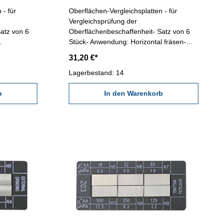
 - für
Oberflächen-Vergleichsplatten - für
Vergleichsprüfung der
atz von 6
Oberflächenbeschaffenheit- Satz von 6
Stück- Anwendung: Horizontal fräsen-
,5 / 6,3 /
Vergleichbereiche in Ra µm: 12,5 / 6,3 /
31,20 €*
hbereiche in
3,2 / 1,6 / 0,8 / 0,4 - Vergleichbereiche in
 / 16
µ AA: 500 / 250 / 125 / 63 / 32 / 16
Lagerbestand: 14
b
In den Warenkorb