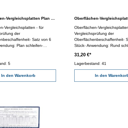
Oberflächen-Vergleichsplatten Plan schleifen
n-Vergleichsplatten - für
Oberflächen-Vergleichsplatten
prüfung der
Vergleichsprüfung der
nbeschaffenheit- Satz von 6
Oberflächenbeschaffenheit- S
endung: Plan schleifen-
Stück- Anwendung: Rund schl
ereiche in Ra µm: 1,6 / 0,8 /
Vergleichbereiche in Ra µm: 1,
31,20 €*
 0,1 / 0,05 - Vergleichbereiche
0,4 / 0,2 / 0,1 / 0,05 - Vergle
/ 32 / 18 / 8 / 4 / 2
and: 5
in µ AA: 63 / 32 / 18 / 8 / 4 / 2
Lagerbestand: 41
In den Warenkorb
In den Warenkor