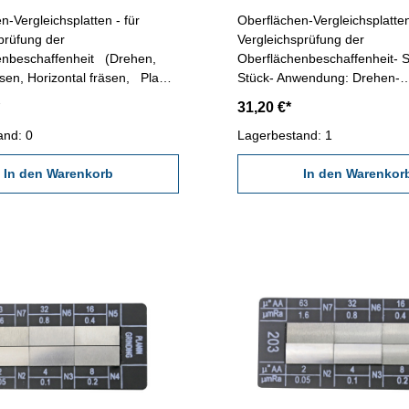
n-Vergleichsplatten - für
Oberflächen-Vergleichsplatten
prüfung der
Vergleichsprüfung der
enbeschaffenheit (Drehen,
Oberflächenbeschaffenheit- S
sen, Horizontal fräsen, Plan
Stück- Anwendung: Drehen-
 Rund schleifen, Flach läppen) -
Vergleichbereiche in Ra µm: 12
31,20 €*
bereiche: Ra 0,05 - 12,5 µm
3,2 / 1,6 / 0,8 / 0,4 - Vergleic
in ISO N2 - N10 Satz von
and: 0
µ AA: 500 / 250 / 125 / 63 / 32
Lagerbestand: 1
platten: 21,5 x 10 mm
In den Warenkorb
In den Warenkor