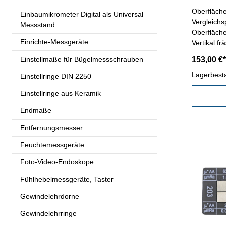
Oberfläche
Einbaumikrometer Digital als Universal
Vergleichs
Messstand
Oberfläch
Einrichte-Messgeräte
Vertikal frä
schleifen,
Einstellmaße für Bügelmessschrauben
153,00 €*
Vergleich
AA 2 - 500 µ
Lagerbest
Einstellringe DIN 2250
30 Stück Größe der einzelnen
Einstellringe aus Keramik
Vergleichs
Endmaße
Entfernungsmesser
Feuchtemessgeräte
Foto-Video-Endoskope
Fühlhebelmessgeräte, Taster
Gewindelehrdorne
Gewindelehrringe