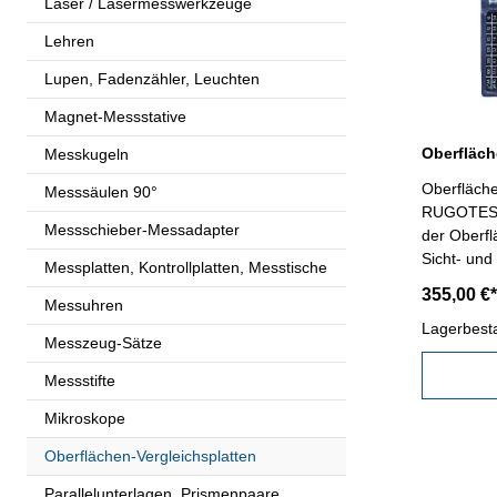
Laser / Lasermesswerkzeuge
Lehren
Lupen, Fadenzähler, Leuchten
Magnet-Messstative
Messkugeln
Oberfläche
Messsäulen 90°
RUGOTEST 
Messschieber-Messadapter
der Oberf
Sicht- und
Messplatten, Kontrollplatten, Messtische
Fingernagel
355,00 €*
Messuhren
Plattenanz
Stück: Lä
Lagerbest
Messzeug-Sätze
mit Erläut
µm: 0,05 -
Messstifte
Mikroskope
Oberflächen-Vergleichsplatten
Parallelunterlagen, Prismenpaare