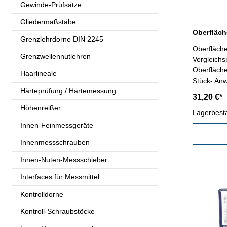
Gewinde-Prüfsätze
Gliedermaßstäbe
Grenzlehrdorne DIN 2245
Oberfläche
Grenzwellennutlehren
Vergleichs
Oberfläche
Haarlineale
Stück- Anw
Härteprüfung / Härtemessung
Vergleichb
31,20 €*
0,4 / 0,2 /
Höhenreißer
in µ AA: 63 
Lagerbest
Innen-Feinmessgeräte
Innenmessschrauben
Innen-Nuten-Messschieber
Interfaces für Messmittel
Kontrolldorne
Kontroll-Schraubstöcke