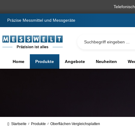
springen
Zur Hauptnavigation springen
Telefonisc
Präzise Messmittel und Messgeräte
Home
Produkte
Angebote
Neuheiten
We
Startseite
Produkte
Oberflächen-Vergleichsplatten
/
/