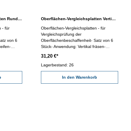
Oberflächen-Vergleichsplatten Rund schleifen
Oberflächen-Vergleichsplatten Vertikal fräsen
 - für
Oberflächen-Vergleichsplatten - für
Vergleichsprüfung der
atz von 6
Oberflächenbeschaffenheit- Satz von 6
eifen-
Stück- Anwendung: Vertikal fräsen-
6 / 0,8 /
Vergleichbereiche in Ra µm: 12,5 / 6,3 /
31,20 €*
ichbereiche
3,2 / 1,6 / 0,8 / 0,4 - Vergleichbereiche in
µ AA: 500 / 250 / 125 / 63 / 32 / 16
Lagerbestand: 26
b
In den Warenkorb