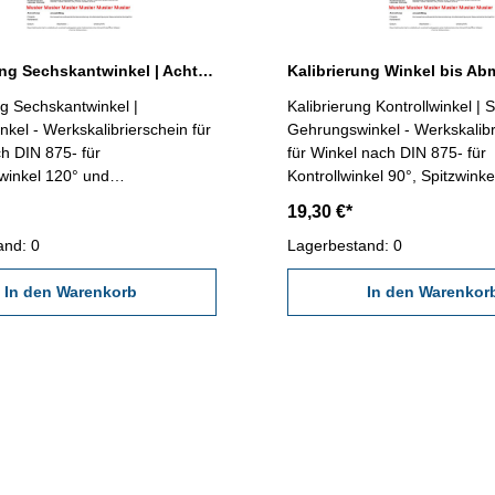
Kalibrierung Sechskantwinkel | Achtkantwinkel bis 100 x 100 mm
ng Sechskantwinkel |
Kalibrierung Kontrollwinkel | S
ierschein für
Gehrungswinkel - Werkskalibrierschein
h DIN 875- für
für Winkel nach DIN 875- für
winkel 120° und
Kontrollwinkel 90°, Spitzwink
inkel 135° bis Abmessung 100
Gehrungswinkel 135° bis Ab
19,30 €*
 erstellt durch ein
100 x 70 mm - erstellt durch 
abor- nach den gültigen
and: 0
Kalibrierlabor- nach den gülti
Lagerbestand: 0
ten von VDI/VDE/DGQ 2618
Vorschriften von VDI/VDE/D
 angegebenen Werksnormen
In den Warenkorb
oder nach angegebenen We
In den Warenkor