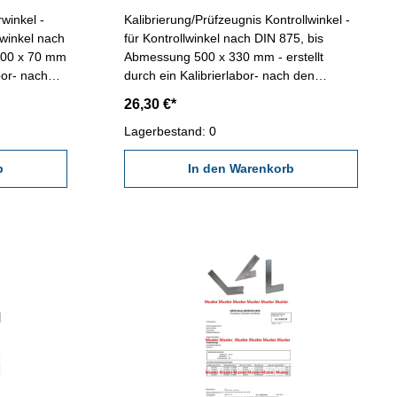
winkel -
Kalibrierung/Prüfzeugnis Kontrollwinkel -
rwinkel nach
für Kontrollwinkel nach DIN 875, bis
100 x 70 mm
Abmessung 500 x 330 mm - erstellt
abor- nach
durch ein Kalibrierlabor- nach den
gültigen Vorschriften von VDI/VDE/DGQ
26,30 €*
h
2618 oder nach angegebenen
Werksnormen
Lagerbestand: 0
b
In den Warenkorb