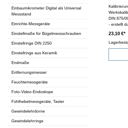
Kalibrieru
Einbaumikrometer Digital als Universal
Werkskalib
Messstand
DIN 875/0
Einrichte-Messgeräte
- erstellt 
den gültig
Einstellmaße für Bügelmessschrauben
23,10 €*
VDI/VDE/D
angegebe
Lagerbest
Einstellringe DIN 2250
Einstellringe aus Keramik
Endmaße
Entfernungsmesser
Feuchtemessgeräte
Foto-Video-Endoskope
Fühlhebelmessgeräte, Taster
Gewindelehrdorne
Gewindelehrringe