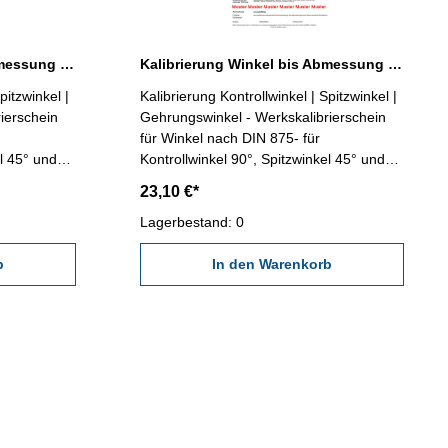
Kalibrierung Winkel bis Abmessung 100 x 70 mm
Kalibrierung Winkel bis Abmessung 300 mm
pitzwinkel |
Kalibrierung Kontrollwinkel | Spitzwinkel |
Gehrungswinkel - Werkskalibrierschein
für Winkel nach DIN 875- für
el 45° und
Kontrollwinkel 90°, Spitzwinkel 45° und
messung
Gehrungswinkel 135° bis Abmessung
23,10 €*
ein
300 mm - erstellt durch ein Kalibrierlabor-
gen
nach den gültigen Vorschriften von
Lagerbestand: 0
GQ 2618
VDI/VDE/DGQ 2618 oder nach
rksnormen
b
angegebenen Werksnormen
In den Warenkorb