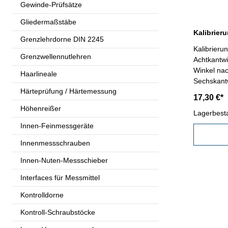
Gewinde-Prüfsätze
Gliedermaßstäbe
Grenzlehrdorne DIN 2245
Kalibrieru
Grenzwellennutlehren
Achtkantwinkel - Werkskalibr
Winkel nac
Haarlineale
Sechskant
Härteprüfung / Härtemessung
Achtkantw
17,30 €*
x 100 mm -
Höhenreißer
Kalibrierl
Lagerbest
Vorschrif
Innen-Feinmessgeräte
oder nach
Innenmessschrauben
Innen-Nuten-Messschieber
Interfaces für Messmittel
Kontrolldorne
Kontroll-Schraubstöcke