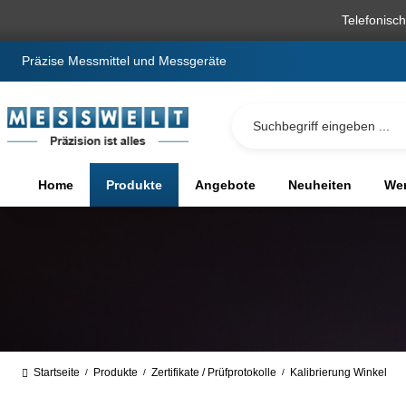
springen
Zur Hauptnavigation springen
Telefonisc
Präzise Messmittel und Messgeräte
Home
Produkte
Angebote
Neuheiten
We
Startseite
Produkte
Zertifikate / Prüfprotokolle
Kalibrierung Winkel
/
/
/