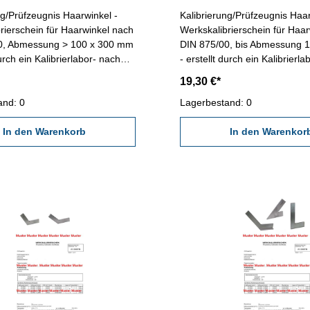
ng/Prüfzeugnis Haarwinkel -
Kalibrierung/Prüfzeugnis Haar
rierschein für Haarwinkel nach
Werkskalibrierschein für Haa
0, Abmessung > 100 x 300 mm
DIN 875/00, bis Abmessung 
durch ein Kalibrierlabor- nach
- erstellt durch ein Kalibrierl
en Vorschriften von
den gültigen Vorschriften von
19,30 €*
GQ 2618 oder nach
VDI/VDE/DGQ 2618 oder nac
nen Werksnormen
and: 0
angegebenen Werksnormen
Lagerbestand: 0
In den Warenkorb
In den Warenkor