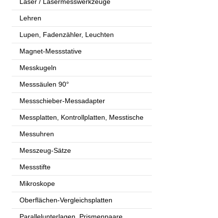
Laser / Lasermesswerkzeuge
Lehren
Lupen, Fadenzähler, Leuchten
Magnet-Messstative
Messkugeln
Messsäulen 90°
Messschieber-Messadapter
Messplatten, Kontrollplatten, Messtische
Messuhren
Messzeug-Sätze
Messstifte
Mikroskope
Oberflächen-Vergleichsplatten
Parallelunterlagen, Prismenpaare