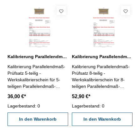
nach angegebenen
nach angegebenen
Werksnormen
Werksnormen
Kalibrierung Parallelendmaß-Prüfsatz 5-teilig für Mikrometer
Kalibrierung Parallelendmaß-Prüfsatz 8-teilig für Mikrometer
Kalibrierung Parallelendmaß-
Kalibrierung Parallelendmaß-
Prüfsatz 5-teilig -
Prüfsatz 8-teilig -
Werkskalibrierschein für 5-
Werkskalibrierschein für 8-
teiligen Parallelendmaß-
teiligen Parallelendmaß-
Prüfsatz für Mikrometer, aus
Prüfsatz für Mikrometer, aus
36,00 €*
52,90 €*
Spezialstahl (Artikel- Nr.
Spezialstahl (Artikel- Nr.
318.200) - erstellt durch ein
Lagerbestand: 0
318.206) - erstellt durch ein
Lagerbestand: 0
Kalibrierlabor- nach den
Kalibrierlabor- nach den
gültigen Vorschriften von
In den Warenkorb
gültigen Vorschriften von
In den Warenkorb
VDI/VDE/DGQ 2618 oder
VDI/VDE/DGQ 2618 oder
nach angegebenen
nach angegebenen
Werksnormen
Werksnormen