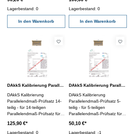
(Artikel- Nr. 318.201) - erstellt
(Artikel- Nr. 318.202) - erstellt
durch ein Kalibrierlabor- nach
Lagerbestand: 0
durch ein Kalibrierlabor- nach
Lagerbestand: 0
den gültigen Vorschriften von
den gültigen Vorschriften von
VDI/VDE/DGQ 2618 oder
In den Warenkorb
VDI/VDE/DGQ 2618 oder
In den Warenkorb
nach angegebenen
nach angegebenen
Werksnormen
Werksnormen
DAkkS Kalibrierung Parallelendmaß-Prüfsatz 14-teilig für Mikrometer
DAkkS Kalibrierung Parallelendmaß-Prüfsatz 5-teilig für Mikrometer
DAkkS Kalibrierung
DAkkS Kalibrierung
Parallelendmaß-Prüfsatz 14-
Parallelendmaß-Prüfsatz 5-
teilig - für 14-teiligen
teilig - für 5-teiligen
Parallelendmaß-Prüfsatz für
Parallelendmaß-Prüfsatz für
Mikrometer, aus Spezialstahl
Mikrometer, aus Spezialstahl
125,90 €*
50,10 €*
(Artikel- Nr. 318.203) - erstellt
(Artikel- Nr. 318.200) - erstellt
durch ein Kalibrierlabor- nach
Lagerbestand: 0
durch ein Kalibrierlabor- nach
Lagerbestand: -1