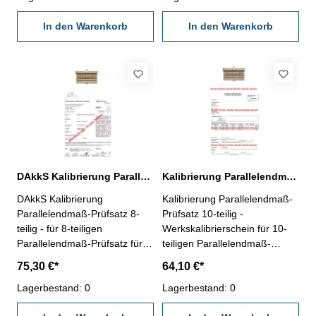
den gültigen Vorschriften von
den gültigen Vorschriften von
VDI/VDE/DGQ 2618 oder
In den Warenkorb
VDI/VDE/DGQ 2618 oder
In den Warenkorb
nach angegebenen
nach angegebenen
Werksnormen
Werksnormen
DAkkS Kalibrierung Parallelendmaß-Prüfsatz 8-teilig für Mikrometer
Kalibrierung Parallelendmaß-Prüfsatz 10-teilig für Mikrometer
DAkkS Kalibrierung
Kalibrierung Parallelendmaß-
Parallelendmaß-Prüfsatz 8-
Prüfsatz 10-teilig -
teilig - für 8-teiligen
Werkskalibrierschein für 10-
Parallelendmaß-Prüfsatz für
teiligen Parallelendmaß-
Mikrometer, aus Spezialstahl
Prüfsatz für Mikrometer, aus
75,30 €*
64,10 €*
(Artikel- Nr. 318.206) - erstellt
Spezialstahl (Artikel- Nr.
durch ein Kalibrierlabor- nach
Lagerbestand: 0
318.201) - erstellt durch ein
Lagerbestand: 0
den gültigen Vorschriften von
Kalibrierlabor- nach den