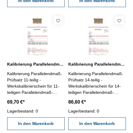
VDI/VDE/DGQ 2618 oder
In den Warenkorb
gültigen Vorschriften von
In den Warenkorb
nach angegebenen
VDI/VDE/DGQ 2618 oder
Werksnormen
nach angegebenen
Werksnormen
Kalibrierung Parallelendmaß-Prüfsatz 11-teilig für Mikrometer
Kalibrierung Parallelendmaß-Prüfsatz 14-teilig für Mikrometer
Kalibrierung Parallelendmaß-
Kalibrierung Parallelendmaß-
Prüfsatz 11-teilig -
Prüfsatz 14-teilig -
Werkskalibrierschein für 11-
Werkskalibrierschein für 14-
teiligen Parallelendmaß-
teiligen Parallelendmaß-
Prüfsatz für Mikrometer, aus
Prüfsatz für Mikrometer, aus
69,70 €*
86,60 €*
Spezialstahl (Artikel- Nr.
Spezialstahl (Artikel- Nr.
318.202) - erstellt durch ein
Lagerbestand: 0
318.203) - erstellt durch ein
Lagerbestand: 0
Kalibrierlabor- nach den
Kalibrierlabor- nach den
gültigen Vorschriften von
In den Warenkorb
gültigen Vorschriften von
In den Warenkorb
VDI/VDE/DGQ 2618 oder
VDI/VDE/DGQ 2618 oder