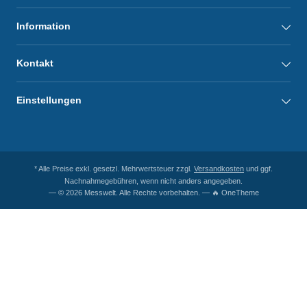
Information
Kontakt
Einstellungen
* Alle Preise exkl. gesetzl. Mehrwertsteuer zzgl.
Versandkosten
und ggf.
Nachnahmegebühren, wenn nicht anders angegeben.
— © 2026 Messwelt. Alle Rechte vorbehalten. — 🔥 OneTheme