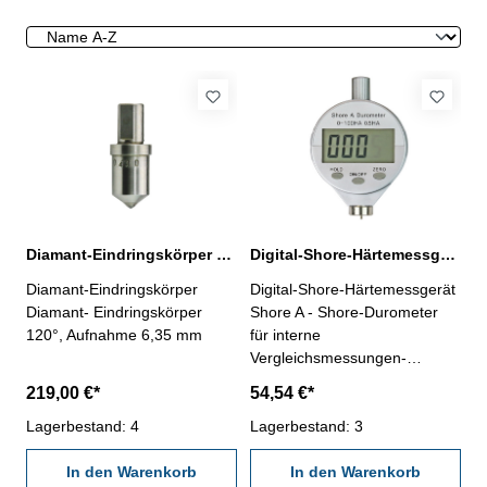
Diamant-Eindringskörper 120°
Digital-Shore-Härtemessgerät Shore A 0 - 100 HA
Diamant-Eindringskörper
Digital-Shore-Härtemessgerät
Diamant- Eindringskörper
Shore A - Shore-Durometer
120°, Aufnahme 6,35 mm
für interne
Vergleichsmessungen-
geeignet für Gummi,
219,00 €*
54,54 €*
Elastomere, Neopren, Silikon,
Lagerbestand: 4
Vinyl, weiche Kunststoffe, Filz,
Lagerbestand: 3
Leder- Digtal-Anzeige mit
In den Warenkorb
Ein/Aus-, Null- und Hold-
In den Warenkorb