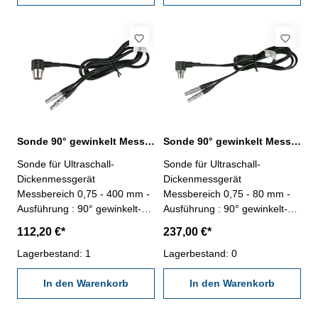
mit Schleppzeiger zum
Resopat, Epoxid, Plexiglas
Erfassen des Spitzwertes- im
etc- mit Schleppzeiger zum
Behältnis/Kasten Spitzenform
Erfassen des Spitzwertes- im
C: Kugel 2,5 mm Messbereich
Behältnis/Kasten Spitzenform
0 - 100 HC Ablesung 1 HC
D: Kegel, 30°, SR 0,1 mm
Messbereich 0 - 100 HD
Ablesung 1 HD
Sonde 90° gewinkelt Messbereich 0,75 - 400 mm
Sonde 90° gewinkelt Messbereich 0,75 - 80 mm
Sonde für Ultraschall-
Sonde für Ultraschall-
Dickenmessgerät
Dickenmessgerät
Messbereich 0,75 - 400 mm -
Messbereich 0,75 - 80 mm -
Ausführung : 90° gewinkelt-
Ausführung : 90° gewinkelt-
Kabellänge: ca. 1 m
Kabellänge: ca. 1 m
112,20 €*
237,00 €*
Lagerbestand: 1
Lagerbestand: 0
In den Warenkorb
In den Warenkorb