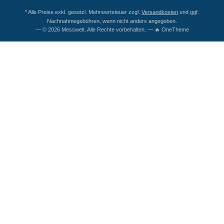
* Alle Preise exkl. gesetzl. Mehrwertsteuer zzgl.
Versandkosten
und ggf.
Nachnahmegebühren, wenn nicht anders angegeben.
— © 2026 Messwelt. Alle Rechte vorbehalten. — 🔥 OneTheme