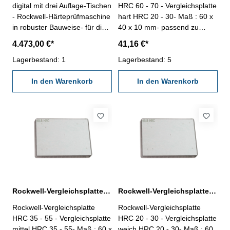
digital mit drei Auflage-Tischen
HRC 60 - 70 - Vergleichsplatte
Bitte beachten Sie unsere
60, V-Form) Speditionsware!
- Rockwell-Härteprüfmaschine
hart HRC 20 - 30- Maß : 60 x
Lieferbedingungen!
Bitte beachten Sie unsere
in robuster Bauweise- für die
40 x 10 mm- passend zu
Lieferbedingungen!
Härteprüfung von
Rockwell-Härteprüfgeräten
4.473,00 €*
41,16 €*
verschiedenen Stählen,
Eisenguss,Kupfer und
Lagerbestand: 1
Lagerbestand: 5
Messing- Norm: EN-ISO 6508,
ASTM E-18, JJS Z2245 und
In den Warenkorb
In den Warenkorb
GB/T230.2- halbautomatische
Messung (bis auf Anbringung
von Vorkraft) - Vorkraft 98,07
N - Prüfkraft 588,4 N, 980,7 N
und 1471 N - Ablesung 0,1
HR- 5.2" Farb-Touchscreen,
Anzeige von Belastungskraft,
Eindringkörpertyp, Verweilzeit
und Messeinheit - das Gerät
ermittelt automatisch den
Rockwell-Vergleichsplatte mittel HRC 35 - 55
Rockwell-Vergleichsplatte weich HRC 20 - 30
Max-, Min-, Mittel- und
Rockwell-Vergleichsplatte
Rockwell-Vergleichsplatte
Abweichungswert-
HRC 35 - 55 - Vergleichsplatte
HRC 20 - 30 - Vergleichsplatte
automatische Härtewandlung
mittel HRC 35 - 55- Maß : 60 x
weich HRC 20 - 30- Maß : 60