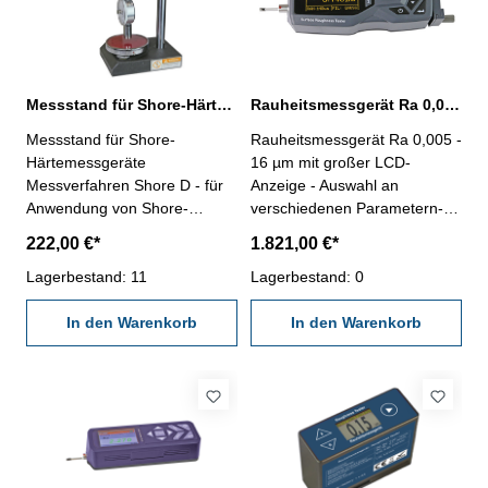
wiederaufladbare
Lithiumbatterie- Standby 200
Stunden, Dauerarbeitszeit 10
Stunden- Betriebstemperatur :
- 20° - + 60° C-
Messstand für Shore-Härtemessgeräte
Rauheitsmessgerät Ra 0,005 - 16 µm mit LCD-Anzeige
Lagertemperatur: -30° - +
Messstand für Shore-
Rauheitsmessgerät Ra 0,005 -
60°C- relative Luftfeuchtigkeit:
Härtemessgeräte
16 µm mit großer LCD-
90 %- mit Stützring für kleine,
Messverfahren Shore D - für
Anzeige - Auswahl an
runde Werkstücke, Ladekabel,
Anwendung von Shore-
verschiedenen Parametern-
Netzteil und Reinigungsbürste
Härteprüfern mit konstanter
schnelle und genaue
222,00 €*
1.821,00 €*
Anpresskraft- Höhe
Messung- interner Speicher-
verstellbar- mit Anlift-Hebel,
Lagerbestand: 11
einfache Bedienung-
Lagerbestand: 0
Aufnahme-Gewinde M7 x 0,5-
kompatibel mit internationalen
passend für Shore-
In den Warenkorb
Standards (ISO, DIN, ANSI,
In den Warenkorb
Härteprüfer Nr. 208.353.N,
JIS) Lieferumfang: - 1 x
208.356- Lieferung erfolgt
Rauheitsmessgerät- 1 x
ohne Shore-Härteprüfer
Messtaster- 1 x verstellbare
Stütze- 1 x Vergleichsplatte- 1
x Sensorschutzkasten- 1 x
Ladegerät- 1 x
Aufbewahrungskoffer