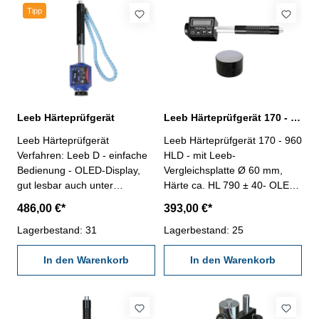
Ablesung 0,5 HC
HD Ablesung 0,5 HD
Tipp
Leeb Härteprüfgerät
Leeb Härteprüfgerät 170 - 960 HLD mit Vergleichsplatte
Leeb Härteprüfgerät
Leeb Härteprüfgerät 170 - 960
Verfahren: Leeb D - einfache
HLD - mit Leeb-
Bedienung - OLED-Display,
Vergleichsplatte Ø 60 mm,
gut lesbar auch unter
Härte ca. HL 790 ± 40- OLED-
Sonnenlicht - hohe
Display, gut lesbar auch unter
486,00 €*
393,00 €*
Genauigkeit ± 0,5 % (HLD =
Einwirkung von Sonnenlicht-
800) und hohe
Lagerbestand: 31
hohe Genauigkeit ± 0,5%
Lagerbestand: 25
Wiederholgenauigkeit von 0,8
(HLD = 800) und hohe
% - Anzeige von Härtegrad in
In den Warenkorb
Wiederholgenauigkeit von
In den Warenkorb
HL, HV, HRA, HRC, HRB, HB,
0,8%- Anzeige von Härtegrad
HV, HS - Speicherung bis 300
in HL, HV, HB, HRC, HS und
Messwerte - Unterstützung
HRB- Speicherung von bis zu