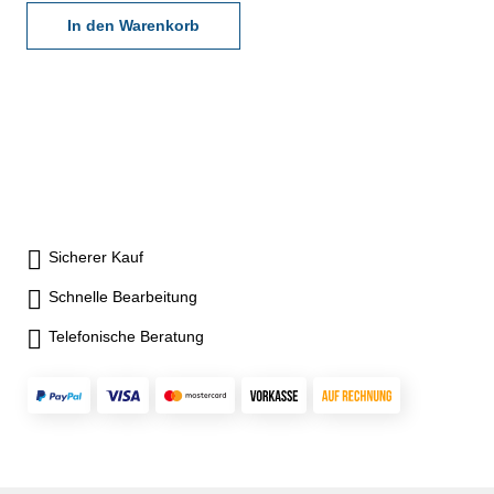
Spindelsteigung 0,5 mm - mit
Ratsche - mit 4 Einstellmaßen
In den Warenkorb
- Ablesung 0,01 mm,
Genauigkeit Werksnorm -
Genauigkeit 0,013 mm - im
Behältnis/Kasten Messbereich
200 - 300 mm
Sicherer Kauf
Schnelle Bearbeitung
Telefonische Beratung