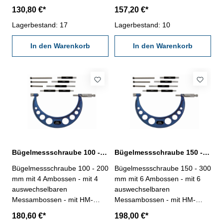
Messfläche, Messspindel Ø
Messfläche, Messspindel Ø
130,80 €*
157,20 €*
8,0 mm - Messtrommel
8,0 mm - Messtrommel
mattverchromt -
Lagerbestand: 17
mattverchromt -
Lagerbestand: 10
Spindelsteigung 0,5 mm - mit
Spindelsteigung 0,5 mm - mit
Ratsche - mit 3 Einstellmaßen
In den Warenkorb
Ratsche - mit 5 Einstellmaßen
In den Warenkorb
- Ablesung 0,01 mm,
- Ablesung 0,01 mm,
Genauigkeit Werksnorm -
Genauigkeit Werksnorm -
Genauigkeit 0,009 mm - im
Genauigkeit 0,011 mm - im
Behältnis/Kasten Messbereich
Behältnis/Kasten Messbereich
0 - 100 mm
0 - 150 mm
Bügelmessschraube 100 - 200 mm mit 4 auswechselbaren Ambossen
Bügelmessschraube 150 - 300 mm mit 6 auswechselbaren Ambossen
Bügelmessschraube 100 - 200
Bügelmessschraube 150 - 300
mm mit 4 Ambossen - mit 4
mm mit 6 Ambossen - mit 6
auswechselbaren
auswechselbaren
Messambossen - mit HM-
Messambossen - mit HM-
Messfläche, Messspindel Ø
Messfläche, Messspindel Ø
180,60 €*
198,00 €*
8,0 mm - Messtrommel
8,0 mm - Messtrommel