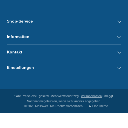
Shop-Service
Information
Kontakt
Einstellungen
* Alle Preise exkl. gesetzl. Mehrwertsteuer zzgl.
Versandkosten
und ggf.
Nachnahmegebühren, wenn nicht anders angegeben.
— © 2026 Messwelt. Alle Rechte vorbehalten. — 🔥 OneTheme